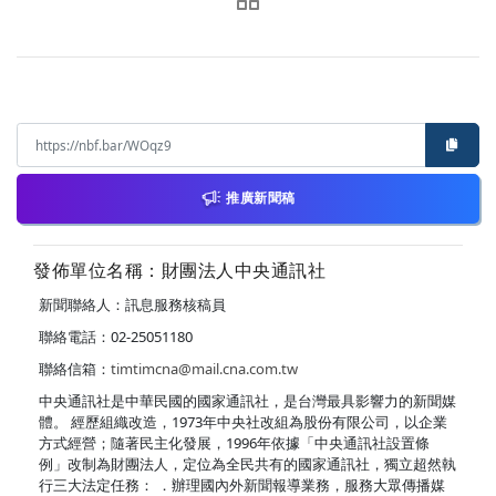
推廣新聞稿
發佈單位名稱：財團法人中央通訊社
新聞聯絡人：訊息服務核稿員
聯絡電話：02-25051180
聯絡信箱：
timtimcna@mail.cna.com.tw
中央通訊社是中華民國的國家通訊社，是台灣最具影響力的新聞媒
體。 經歷組織改造，1973年中央社改組為股份有限公司，以企業
方式經營；隨著民主化發展，1996年依據「中央通訊社設置條
例」改制為財團法人，定位為全民共有的國家通訊社，獨立超然執
行三大法定任務： ．辦理國內外新聞報導業務，服務大眾傳播媒