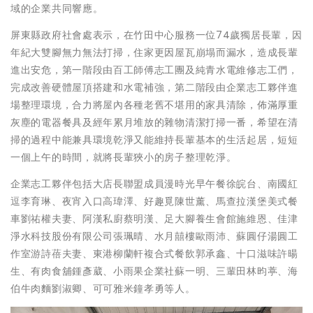
域的企業共同響應。
屏東縣政府社會處表示，在竹田中心服務一位74歲獨居長輩，因
年紀大雙腳無力無法打掃，住家更因屋瓦崩塌而漏水，造成長輩
進出安危，第一階段由百工師傅志工團及純青水電維修志工們，
完成改善硬體屋頂搭建和水電補強，第二階段由企業志工夥伴進
場整理環境，合力將屋內各種老舊不堪用的家具清除，佈滿厚重
灰塵的電器餐具及經年累月堆放的雜物清潔打掃一番，希望在清
掃的過程中能兼具環境乾淨又能維持長輩基本的生活起居，短短
一個上午的時間，就將長輩狹小的房子整理乾淨。
企業志工夥伴包括大店長聯盟成員漫時光早午餐徐皖台、南國紅
逗李育琳、夜宵入口高瑋澤、好趣覓陳世薰、馬查拉漢堡美式餐
車劉祐權夫妻、阿漢私廚蔡明漢、足大腳養生會館施維恩、佳津
淨水科技股份有限公司張珮晴、水月囍樓歐雨沛、蘇圓仔湯圓工
作室游詩蓓夫妻、東港柳蘭軒複合式餐飲郭承鑫、十口滋味許暘
生、有肉食舖鍾彥葳、小雨果企業社蘇一明、三輩田林昀葶、海
伯牛肉麵劉淑卿、可可雅米鐘孝勇等人。