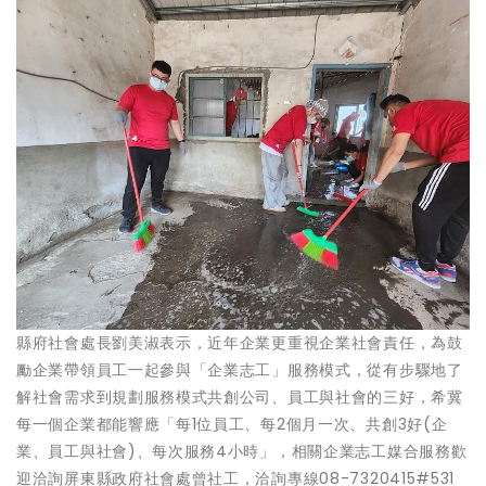
縣府社會處長劉美淑表示，近年企業更重視企業社會責任，為鼓
勵企業帶領員工一起參與「企業志工」服務模式，從有步驟地了
解社會需求到規劃服務模式共創公司、員工與社會的三好，希冀
每一個企業都能響應「每1位員工、每2個月一次、共創3好(企
業、員工與社會)、每次服務4小時」，相關企業志工媒合服務歡
迎洽詢屏東縣政府社會處曾社工，洽詢專線08-7320415#531