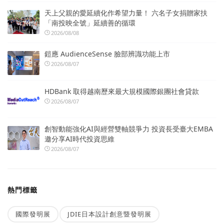
天上父親的愛延續化作希望力量！ 六名子女捐贈家扶
「南投映全號」延續善的循環
2026/08/08
鎧應 AudienceSense 臉部辨識功能上市
2026/08/07
HDBank 取得越南歷來最大規模國際銀團社會貸款
2026/08/07
創智動能強化AI與經營雙軸競爭力 投資長受臺大EMBA
邀分享AI時代投資思維
2026/08/07
熱門標籤
國際發明展
JDIE日本設計創意暨發明展