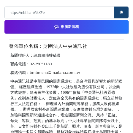
推廣新聞稿
發佈單位名稱：財團法人中央通訊社
新聞聯絡人：訊息服務核稿員
聯絡電話：02-25051180
聯絡信箱：
timtimcna@mail.cna.com.tw
中央通訊社是中華民國的國家通訊社，是台灣最具影響力的新聞媒
體。 經歷組織改造，1973年中央社改組為股份有限公司，以企業
方式經營；隨著民主化發展，1996年依據「中央通訊社設置條
例」改制為財團法人，定位為全民共有的國家通訊社，獨立超然執
行三大法定任務： ．辦理國內外新聞報導業務，服務大眾傳播媒
體。 ．辦理國家對外新聞通訊業務，促進國際對台灣之瞭解。 ．
加強與國際新聞通訊社合作，增進國際新聞交流。 秉持「正確、
領先、客觀、翔實」的基本原則，中央社專業新聞團隊每天以中、
英、日文即時對外發出上千則新聞、照片、圖表、影音與資訊，是
台灣唯一多語文新聞媒體，服務對象從媒體客戶擴大為閱聽大眾；