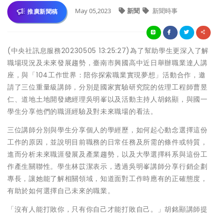
May 05,2023
新聞
新聞時事
推廣新聞稿
(中央社訊息服務20230505 13:25:27)為了幫助學生更深入了解
職場現況及未來發展趨勢，臺南市興國高中近日舉辦職業達人講
座，與「104工作世界：陪你探索職業實現夢想」活動合作，邀
請了三位重量級講師，分別是國家實驗研究院的佐理工程師曹昱
仁、道地土地開發總經理吳明峯以及活動主持人胡銘顯，與國一
學生分享他們的職涯經驗及對未來職場的看法。
三位講師分別與學生分享個人的學經歷，如何起心動念選擇這份
工作的原因，並說明目前職務的日常任務及所需的條件或特質，
進而分析未來職涯發展及產業趨勢，以及大學選擇科系與這份工
作產生關聯性。學生林苡潔表示，透過吳明峯講師分享行銷企劃
專長，讓她能了解相關領域，知道面對工作時應有的正確態度，
有助於如何選擇自己未來的職業。
「沒有人能打敗你，只有你自己才能打敗自己。」胡銘顯講師提