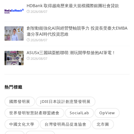
HDBank 取得越南歷來最大規模國際銀團社會貸款
2026/08/07
創智動能強化AI與經營雙軸競爭力 投資長受臺大EMBA
邀分享AI時代投資思維
2026/08/07
ASUSx三麗鷗耍酷聯萌 潮玩開學祭搶抱AI筆電！
2026/08/07
熱門標籤
國際發明展
JDIE日本設計創意暨發明展
世界發明智慧財產聯盟總會
SocialLab
OpView
中國文化大學
台灣發明商品促進協會
北市圖