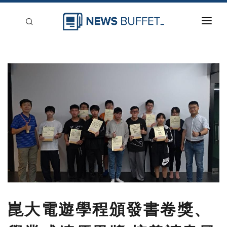
回到首頁
新聞稿分類
登入
刊登
崑大電遊學程頒發書卷獎、