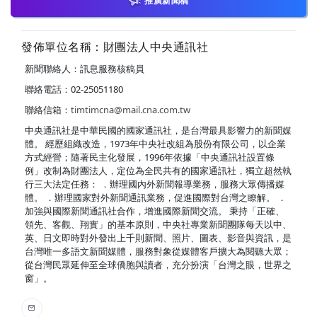
推廣新聞稿
發佈單位名稱：財團法人中央通訊社
新聞聯絡人：訊息服務核稿員
聯絡電話：02-25051180
聯絡信箱：
timtimcna@mail.cna.com.tw
中央通訊社是中華民國的國家通訊社，是台灣最具影響力的新聞媒
體。 經歷組織改造，1973年中央社改組為股份有限公司，以企業
方式經營；隨著民主化發展，1996年依據「中央通訊社設置條
例」改制為財團法人，定位為全民共有的國家通訊社，獨立超然執
行三大法定任務： ．辦理國內外新聞報導業務，服務大眾傳播媒
體。 ．辦理國家對外新聞通訊業務，促進國際對台灣之瞭解。 ．
加強與國際新聞通訊社合作，增進國際新聞交流。 秉持「正確、
領先、客觀、翔實」的基本原則，中央社專業新聞團隊每天以中、
英、日文即時對外發出上千則新聞、照片、圖表、影音與資訊，是
台灣唯一多語文新聞媒體，服務對象從媒體客戶擴大為閱聽大眾；
從台灣民眾延伸至全球僑胞與讀者，充分扮演「台灣之眼，世界之
窗」。