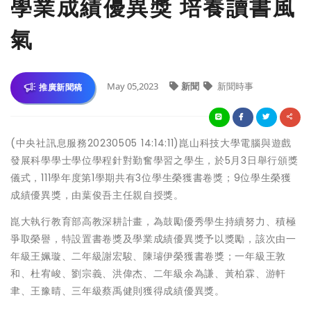
學業成績優異獎 培養讀書風
氣
May 05,2023
新聞
新聞時事
推廣新聞稿
(中央社訊息服務20230505 14:14:11)崑山科技大學電腦與遊戲
發展科學學士學位學程針對勤奮學習之學生，於5月3日舉行頒獎
儀式，111學年度第1學期共有3位學生榮獲書卷獎；9位學生榮獲
成績優異獎，由葉俊吾主任親自授獎。
崑大執行教育部高教深耕計畫，為鼓勵優秀學生持續努力、積極
爭取榮譽，特設置書卷獎及學業成績優異獎予以獎勵，該次由一
年級王姵璇、二年級謝宏駿、陳璿伊榮獲書卷獎；一年級王敦
和、杜宥峻、劉宗義、洪偉杰、二年級余為謙、黃柏霖、游軒
聿、王豫晴、三年級蔡禹健則獲得成績優異獎。