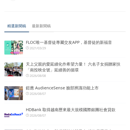
精選新聞稿
最新新聞稿
FLOC唯一基督徒專屬交友APP，基督徒的新福音
2021/03/29
天上父親的愛延續化作希望力量！ 六名子女捐贈家扶
「南投映全號」延續善的循環
2026/08/08
鎧應 AudienceSense 臉部辨識功能上市
2026/08/07
HDBank 取得越南歷來最大規模國際銀團社會貸款
2026/08/07