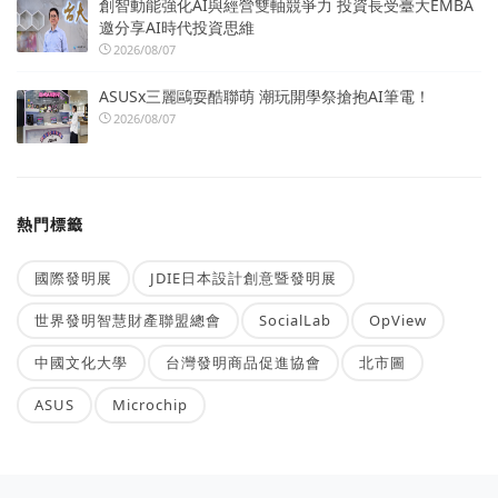
創智動能強化AI與經營雙軸競爭力 投資長受臺大EMBA
邀分享AI時代投資思維
2026/08/07
ASUSx三麗鷗耍酷聯萌 潮玩開學祭搶抱AI筆電！
2026/08/07
熱門標籤
國際發明展
JDIE日本設計創意暨發明展
世界發明智慧財產聯盟總會
SocialLab
OpView
中國文化大學
台灣發明商品促進協會
北市圖
ASUS
Microchip