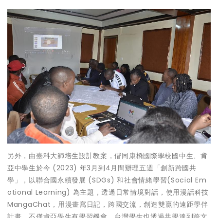
另外，由臺科大師培生設計教案，偕同康橋國際學校國中生、肯
亞中學生於今 (2023) 年3月到4月間辦理五週「創新跨國共
學」，以聯合國永續發展 (SDGs) 和社會情緒學習(Social Em
otional Learning) 為主題，透過日常情境對話，使用漫話科技
MangaChat，用漫畫寫日記，跨國交流，創造雙贏的遠距學伴
計畫，不僅肯亞學生有學習機會，台灣學生也透過共學達到跨文