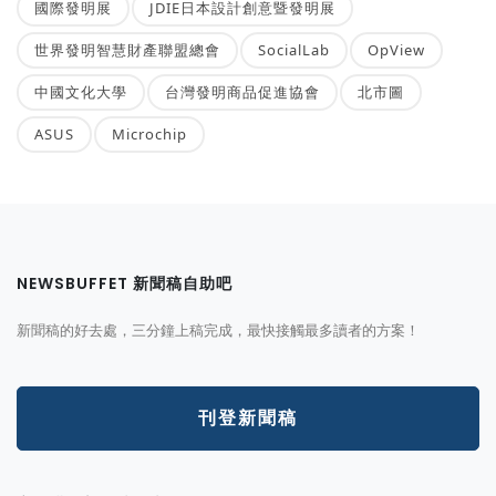
國際發明展
JDIE日本設計創意暨發明展
世界發明智慧財產聯盟總會
SocialLab
OpView
中國文化大學
台灣發明商品促進協會
北市圖
ASUS
Microchip
NEWSBUFFET 新聞稿自助吧
新聞稿的好去處，三分鐘上稿完成，最快接觸最多讀者的方案！
刊登新聞稿