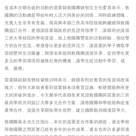
促成本次聯合簽約活動的苗栗縣救國團鍾智文主任委員表示，救
國團的活動總是帶給年輕人活力與美好的回憶，同時鍛練體魄，
充實人生非常有意義，很高興本縣三所高等院校能夠繼續與救國
團簽訂合作，更感謝苗栗縣政府的見證與指導下，讓縣府的資源
三所大專校院的學術資源，加上救國團豐富的活動經驗，相信雙
方的合作交流，將激發出更多創意與活力，讓苗栗的學子獲取學
習經歷與生活樂趣，期望未來能與救國團資源共享，提供學生更
多元的學習環境與服務社會的機會，讓學生從活動中學習、成
長、服務。
苗栗縣副縣長鄧桂菊致詞時表示，鍾縣長對於教育的投資與政策
魄力，很快大家就會看到苗栗縣各項教育設施、軟硬體能夠有更
大的突破與進步，今天榮幸代表縣長來見證救國團與苗栗的三所
最高學府共同簽訂大專多元合作方案，讓救國團和學校能夠促進
產學合作、資源共享開拓學生視野，建立國際觀與職場競爭力。
救國團葛永光主任指出，本次的簽署是合作案的續簽，過去學校
與救國團之間其實已經有多年的合作成果，過去也有許多參與過