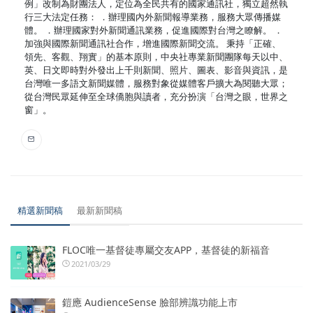
例」改制為財團法人，定位為全民共有的國家通訊社，獨立超然執
行三大法定任務： ．辦理國內外新聞報導業務，服務大眾傳播媒
體。 ．辦理國家對外新聞通訊業務，促進國際對台灣之瞭解。 ．
加強與國際新聞通訊社合作，增進國際新聞交流。 秉持「正確、
領先、客觀、翔實」的基本原則，中央社專業新聞團隊每天以中、
英、日文即時對外發出上千則新聞、照片、圖表、影音與資訊，是
台灣唯一多語文新聞媒體，服務對象從媒體客戶擴大為閱聽大眾；
從台灣民眾延伸至全球僑胞與讀者，充分扮演「台灣之眼，世界之
窗」。
精選新聞稿
最新新聞稿
FLOC唯一基督徒專屬交友APP，基督徒的新福音
2021/03/29
鎧應 AudienceSense 臉部辨識功能上市