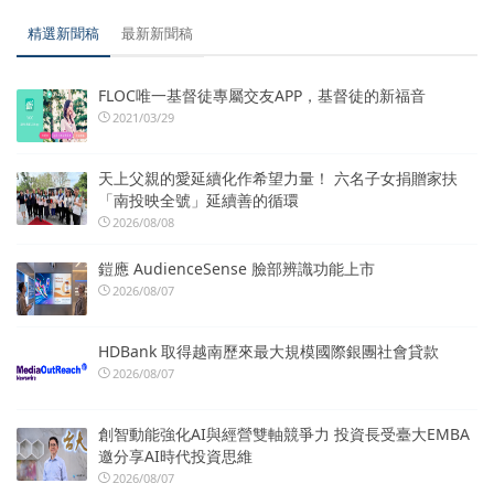
精選新聞稿
最新新聞稿
FLOC唯一基督徒專屬交友APP，基督徒的新福音
2021/03/29
天上父親的愛延續化作希望力量！ 六名子女捐贈家扶
「南投映全號」延續善的循環
2026/08/08
鎧應 AudienceSense 臉部辨識功能上市
2026/08/07
HDBank 取得越南歷來最大規模國際銀團社會貸款
2026/08/07
創智動能強化AI與經營雙軸競爭力 投資長受臺大EMBA
邀分享AI時代投資思維
2026/08/07