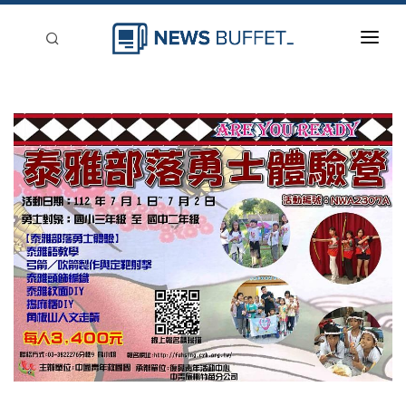
回到首頁
新聞稿分類
登入
刊登