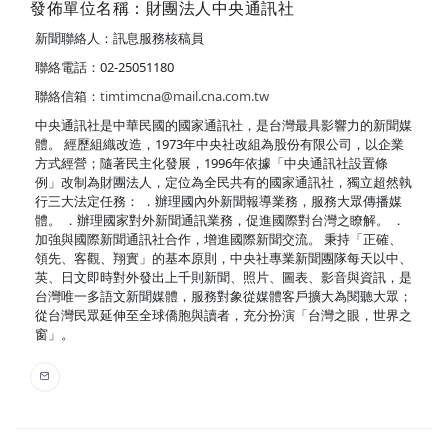
發佈單位名稱：財團法人中央通訊社
新聞聯絡人：訊息服務核稿員
聯絡電話：02-25051180
聯絡信箱：
timtimcna@mail.cna.com.tw
中央通訊社是中華民國的國家通訊社，是台灣最具影響力的新聞媒
體。 經歷組織改造，1973年中央社改組為股份有限公司，以企業
方式經營；隨著民主化發展，1996年依據「中央通訊社設置條
例」改制為財團法人，定位為全民共有的國家通訊社，獨立超然執
行三大法定任務： ．辦理國內外新聞報導業務，服務大眾傳播媒
體。 ．辦理國家對外新聞通訊業務，促進國際對台灣之瞭解。 ．
加強與國際新聞通訊社合作，增進國際新聞交流。 秉持「正確、
領先、客觀、翔實」的基本原則，中央社專業新聞團隊每天以中、
英、日文即時對外發出上千則新聞、照片、圖表、影音與資訊，是
台灣唯一多語文新聞媒體，服務對象從媒體客戶擴大為閱聽大眾；
從台灣民眾延伸至全球僑胞與讀者，充分扮演「台灣之眼，世界之
窗」。