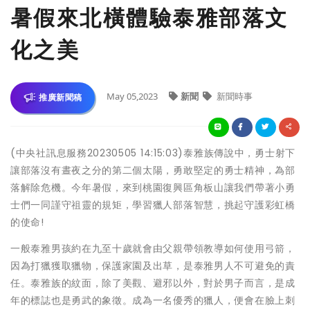
暑假來北橫體驗泰雅部落文
化之美
May 05,2023
新聞
新聞時事
推廣新聞稿
(中央社訊息服務20230505 14:15:03)泰雅族傳說中，勇士射下
讓部落沒有晝夜之分的第二個太陽，勇敢堅定的勇士精神，為部
落解除危機。今年暑假，來到桃園復興區角板山讓我們帶著小勇
士們一同謹守祖靈的規矩，學習獵人部落智慧，挑起守護彩虹橋
的使命!
一般泰雅男孩約在九至十歲就會由父親帶領教導如何使用弓箭，
因為打獵獲取獵物，保護家園及出草，是泰雅男人不可避免的責
任。泰雅族的紋面，除了美觀、避邪以外，對於男子而言，是成
年的標誌也是勇武的象徵。成為一名優秀的獵人，便會在臉上刺