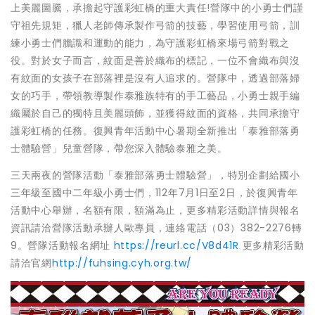
上美麗圖騰，承擔起守護彩虹橋的重大責任!營隊中的小勇士們謹
守祖先規矩，獵人老師傳承製作弓箭的技藝，學習使用弓箭，訓
練小勇士們膽識和運動的能力，為守護彩虹橋來場弓箭對戰之
役。對於女子而言，紋面是善於織布的標記，一位不會織布與沒
有紋面的女孩子在部落裡是沒有人追求的。營隊中，透過部落婦
女的巧手，帶領教導製作泰雅族特有的手工藝品，小勇士親手編
織屬於自己的獨特且美麗頭飾，並獲得紋面的資格，共同承擔守
護彩虹橋的任務。復興青年活動中心暑期全新推出「泰雅部落勇
士體驗營」兒童營隊，帶您深入體驗泰雅之美。
三天兩夜的營隊活動「泰雅部落勇士體驗營」，特別企劃給國小
三年級至國中二年級小勇士們，112年7月1日至2日，於復興青年
活動中心舉辦，名額有限，額滿為止，更多精彩活動詳情與報名
資訊請洽營隊活動承辦人歐專員，連絡電話（03）382-2276轉
9。營隊活動報名網址
https://reurl.cc/V8d41R
更多精彩活動
請洽官網
http://fuhsing.cyh.org.tw/