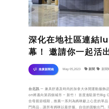
深化在地社區連結lu
幕！ 邀請你一起活
May 05,2023
新聞
新聞
推廣新聞稿
台北訊
—
兼具舒適及時尚的加拿大休閒運動服飾
on將邁向
第四個城市
–
新竹！
首度進駐新竹
Bi
合母親節檔期，推薦一系列為媽咪獻上心意的單品，包
門商品，讓所有媽咪以最舒服、自信的面貌出門。