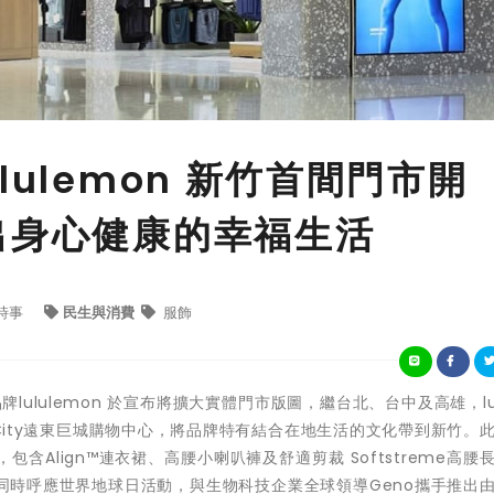
lulemon 新竹首間門市開
出身心健康的幸福生活
時事
民生與消費
服飾
品牌
lululemon 於
宣布將擴大實體門市版圖，繼台北、台中及高雄，lul
g City遠東巨城購物中心，將品牌特有結合在地生活的文化帶到新竹。
含Align
™
連衣裙、高腰小喇叭褲及舒適剪裁
Softstreme
高腰
同時呼應世界地球日活動，與生物科技企業全球領導
Geno攜手推出