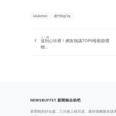
lululemon
新竹BigCity
上一篇
送到心坎裡！網友熱議TOP6母親節禮
物...
NEWSBUFFET 新聞稿自助吧
新聞稿的好去處，三分鐘上稿完成，最快接觸最多讀