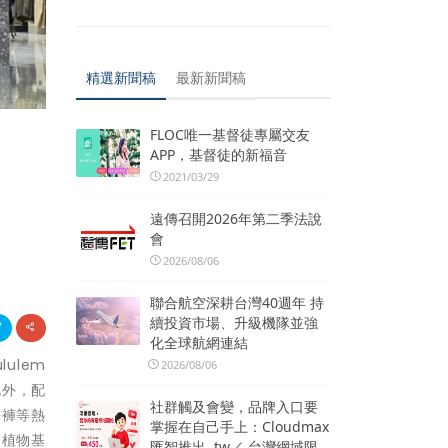
精選新聞稿
最新新聞稿
FLOC唯一基督徒專屬交友
APP，基督徒的新福音
2021/03/29
遠傳召開2026年第二季法說
會
2026/08/06
聯合航空深耕台灣40週年 持
續投資市場、升級機隊並強
化全球航網連結
ulem
2026/08/06
此外，配
社群觸及會變，品牌入口要
長褲
等熱
掌握在自己手上：Cloudmax
由植物基
匯智推出 .tw／.台灣網域限