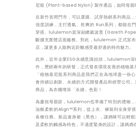
尼龍 (Plant-based Nylon)
製作產品，如同母親
在新竹首間門市，可以選購、試穿熱銷系列商品，
強度訓練，主打透氣、乾爽的
Run系列，都能在門
穿搭。lululemon資深副總裁波普 (Gareth Pope
斷擴充實體店面服務。對此，lululemon 正式
店，讓更多人能夠近距離感受最舒適的時尚魅力。
此外，近年企業
ESG
永續意識抬頭，
lululemon
深
作，歷經兩年的研發，正式發表環境友善的植物基
「植物基尼龍系列商品是我們正在為地球盡一份心
會持續以創新、永續的方式開發產品和經營公司。
商品，為衣櫃增添「永續」色彩！
為慶祝母親節，
lululemon也準備了特別的禮
油般柔軟的Align
™
系列，從上衣、褲裝到全身穿
各種任務。新品連身裙（黑色），讓媽咪可以輕鬆
及柔軟的觸感為特色，不過度緊身的設計，讓媽媽