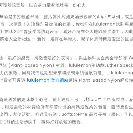
呵護般孩童般，以自身力量替地球盡一份心力。
無論是主打輕盈舒適、靈活彈性宛如奶油般親膚的
Align
™
系
列，或
市一次購足！無論性別及從屬的社群，你都能在lululemon找到專
)
在
2022年曾接受專訪時表示，看好台灣在亞太地區發展潛力，因
宣布將進入全新社區
—
新竹，選擇在年輕人、親子休憩時間最愛逛的巨
信「最好的感受，將激發最好的表現」，與生物科技企業全球領導
G
尼龍
(Plant-based Nylon)
材質。
lululemon
副總裁
Esther Spec
力的象徵，同時我們也期望未來繼續朝永續發展前進。」
lululemo
消費者可透過
lululemon
官方網站
選購
Plant-Based Nylon
經典
物，為最親愛的媽咪獻上心意。獻上經典不敗，以Nulu
™
面料所製成，感
搭，用最柔軟的材質給所有辛苦付出的媽媽最溫柔的包覆，隨時應對
出門，方便活動、舒適
又
時尚；
Softstreme 高腰長褲（黑色）則
在忙碌的生活步調中，獲得好好放鬆的機會。