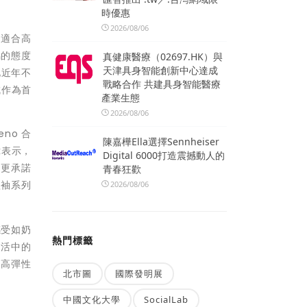
時優惠
2026/08/06
是適合高
屬的態度
真健康醫療（02697.HK）與
天津具身智能創新中心達成
此近年不
戰略合作 共建具身智能醫療
城作為首
產業生態
2026/08/06
eno
合
陳嘉樺Ella選擇Sennheiser
k
表示，
Digital 6000打造震撼動人的
n
更承諾
青春狂歡
短袖系列
2026/08/06
受如奶
熱門標籤
生活中的
以高彈性
北市圖
國際發明展
中國文化大學
SocialLab