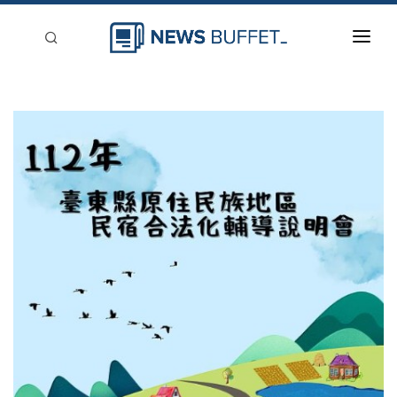
回到首頁
新聞稿分類
登入
刊登