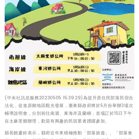
(中央社訊息服務20230505 15:39:29)為提升原住民部落民宿合
法化，促進原鄉地區觀光發展，臺東縣政府將於5月份舉辦3場次
輔導說明會，分別前往南迴、東海岸及蘭嶼，首場訂於15日下午
在太麻里鄉辦理，歡迎有興趣的民宿業者踴躍參加。
縣長饒慶鈴表示，縣府近年來積極推動「部落旅遊」、「部落食