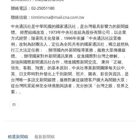
聯絡電話：02-25051180
聯絡信箱：
timtimcna@mail.cna.com.tw
中央通訊社是中華民國的國家通訊社，是台灣最具影響力的新聞媒
體。 經歷組織改造，1973年中央社改組為股份有限公司，以企業
方式經營；隨著民主化發展，1996年依據「中央通訊社設置條
例」改制為財團法人，定位為全民共有的國家通訊社，獨立超然執
行三大法定任務： ．辦理國內外新聞報導業務，服務大眾傳播媒
體。 ．辦理國家對外新聞通訊業務，促進國際對台灣之瞭解。 ．
加強與國際新聞通訊社合作，增進國際新聞交流。 秉持「正確、
領先、客觀、翔實」的基本原則，中央社專業新聞團隊每天以中、
英、日文即時對外發出上千則新聞、照片、圖表、影音與資訊，是
台灣唯一多語文新聞媒體，服務對象從媒體客戶擴大為閱聽大眾；
從台灣民眾延伸至全球僑胞與讀者，充分扮演「台灣之眼，世界之
窗」。
精選新聞稿
最新新聞稿