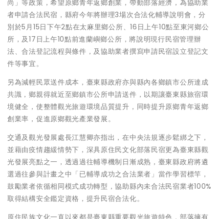
尚」等政策，希望原鄉青年返鄉創業，帶動部落經濟，為協助業
者申請合法民宿，縣府今年將辦理3場次合法化輔導說明會，分
別於5月15日下午2點在太麻里鄉公所、16日上午10點至東河鄉公
所，及17日上午10點前進蘭嶼鄉公所，將說明現行民宿管理辦
法、合法登記流程與條件，及協助業者撰寫申請民宿設立登記文
件等事宜。
另為減輕民眾送件成本，臺東縣政府亦與縣內各鄉鎮市公所達成
共識，鄉親得就近至鄉鎮市公所申請送件，以期讓臺東縣旅宿環
境健全，使整體觀光旅遊環境品質提升，同時提升原鄉青年返鄉
創業率，促進原鄉觀光產業發展。
交通及觀光發展處長江慧卿亦指出，在中央法規逐步鬆綁之下，
並藉由疫情趨緩情勢下，深具原住民文化部落民宿更為臺東縣觀
光發展亮點之一，透過過往輔導機制日漸成熟，臺東縣政府將遴
選過往參與計畫之中「已輔導成功之合法業者」當作學習標竿，
鼓勵業者依循相同模式成功轉型，協助縣內未合法民宿業者100%
取得結構安全鑑定資格，提升民宿合法化。
原住民族文化一直以來都是臺東縣重要觀光旅遊特色，部落擁有