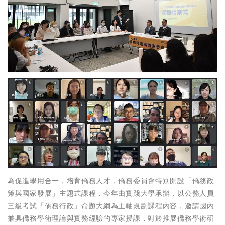
為促進學用合一，培育僑務人才，僑務委員會特別開設「僑務政
策與國家發展」主題式課程，今年由實踐大學承辦，以公務人員
三級考試「僑務行政」命題大綱為主軸規劃課程內容，邀請國內
兼具僑務學術理論與實務經驗的專家授課，對於推展僑務學術研