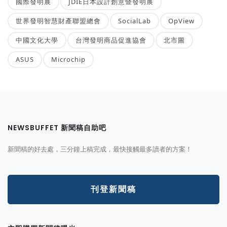
國際發明展
JDIE日本設計創意暨發明展
世界發明智慧財產聯盟總會
SocialLab
OpView
中國文化大學
台灣發明商品促進協會
北市圖
ASUS
Microchip
NEWSBUFFET 新聞稿自助吧
新聞稿的好去處，三分鐘上稿完成，最快接觸最多讀者的方案！
刊登新聞稿