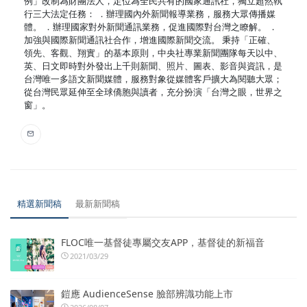
例」改制為財團法人，定位為全民共有的國家通訊社，獨立超然執
行三大法定任務： ．辦理國內外新聞報導業務，服務大眾傳播媒
體。 ．辦理國家對外新聞通訊業務，促進國際對台灣之瞭解。 ．
加強與國際新聞通訊社合作，增進國際新聞交流。 秉持「正確、
領先、客觀、翔實」的基本原則，中央社專業新聞團隊每天以中、
英、日文即時對外發出上千則新聞、照片、圖表、影音與資訊，是
台灣唯一多語文新聞媒體，服務對象從媒體客戶擴大為閱聽大眾；
從台灣民眾延伸至全球僑胞與讀者，充分扮演「台灣之眼，世界之
窗」。
精選新聞稿
最新新聞稿
FLOC唯一基督徒專屬交友APP，基督徒的新福音
2021/03/29
鎧應 AudienceSense 臉部辨識功能上市