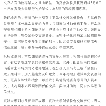
究及培育僑務專業人才甚有助益。僑委會副委員長阮昭雄5月6日
出席在實踐大學舉行的始業式，為6週的課程揭開序幕。
阮昭雄表示，臺灣的外交引擎主要為外交部與僑委會，尤其僑胞
是臺灣在海外非常重要的力量，長期協助推動僑務工作，經常舉
辦臺灣相關主題的節慶活動，與當地主流社會互動交流，讓世界
看見臺灣，對公眾外交貢獻良多。面對少子化趨勢加上國際情勢
變化，臺灣需要更多生力軍的加入，因此僑委會積極推動僑教、
僑生政策，吸引更多海外僑生返臺升學並就業。
阮昭雄說明，本次開辦的課程內容多元豐富，相信藉由課程的研
習，有助於增進學員的僑務專業知識。此外，配合新南向政策，
僑委會去年特別向考選部建議，在公務人員高考三級「僑務行
政」類科中，加入越南文及印尼文，今年再增加選試泰文及緬甸
文，更具前瞻性和機會，希望吸引具備當地語言專長的人員加
入，成為國家拓展國際關係的尖兵，與海外僑胞一同合作推動僑
民外交。
實踐大學副校長郭壽旺表示，實踐大學與僑委會交流密切，過去