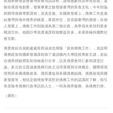
長期承辦僑委會臺灣美食培訓課程，讓僑胞參與並學習技能，還
能在僑居地創業，發展事業之餘發揚臺灣的美食文化；今年則協
助辦理僑務專業課程，深具意義。在國家發展上，僑務工作是連
結臺灣與海外僑界的橋梁，鞏固外交，並宣揚臺灣的價值；在個
人發展上，僑務工作則能成為第二個出路，為學員未來找到更多
職涯方向。他期許學員透過課程能獲益良多，未來積極與國際社
會互動。
僑委會綜合規劃處處長郭淑貞也簡報「當前僑務工作」，並說明
僑務政策與國家發展課程除了邀請國內大專院校專家主講，並結
合僑界經驗豐富的領袖進行分享，以及僑委會同仁參與課堂討
論。多元的主題涵蓋僑務行政之法理基礎與法律概念、國際環境
情勢與各國僑務政策、僑民遷徙與各國僑務組織、僑務政策與國
家發展等，相信定能增進學員對於僑務工作的認識與了解，指引
有意報考僑務行政考試的人士，一同為僑界服務、為僑務打拼。
（廣告）