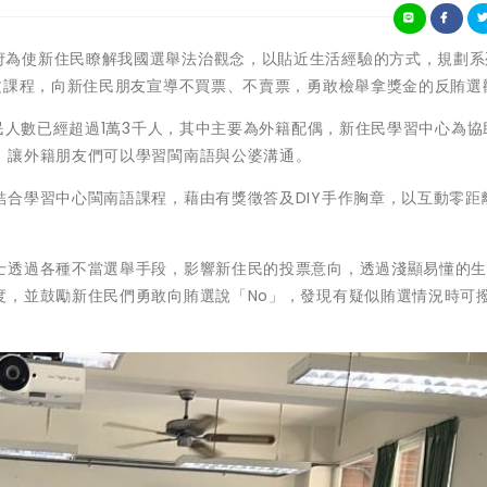
 嘉義縣政府為使新住民瞭解我國選舉法治觀念，以貼近生活經驗的方式，規劃
文課程，向新住民朋友宣導不買票、不賣票，勇敢檢舉拿獎金的反賄選
住民人數已經超過1萬3千人，其中主要為外籍配偶，新住民學習中心為協
，讓外籍朋友們可以學習閩南語與公婆溝通。
合學習中心閩南語課程，藉由有獎徵答及DIY手作胸章，以互動零距
士透過各種不當選舉手段，影響新住民的投票意向，透過淺顯易懂的
度，並鼓勵新住民們勇敢向賄選說「No」，發現有疑似賄選情況時可