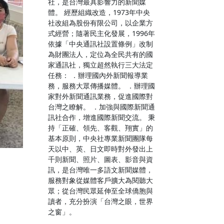
社，是台灣最具影響力的新聞媒
體。 經歷組織改造，1973年中央
社改組為股份有限公司，以企業方
式經營；隨著民主化發展，1996年
依據「中央通訊社設置條例」改制
為財團法人，定位為全民共有的國
家通訊社，獨立超然執行三大法定
任務： ．辦理國內外新聞報導業
務，服務大眾傳播媒體。 ．辦理國
家對外新聞通訊業務，促進國際對
台灣之瞭解。 ．加強與國際新聞通
訊社合作，增進國際新聞交流。 秉
持「正確、領先、客觀、翔實」的
基本原則，中央社專業新聞團隊每
天以中、英、日文即時對外發出上
千則新聞、照片、圖表、影音與資
訊，是台灣唯一多語文新聞媒體，
服務對象從媒體客戶擴大為閱聽大
眾；從台灣民眾延伸至全球僑胞與
讀者，充分扮演「台灣之眼，世界
之窗」。