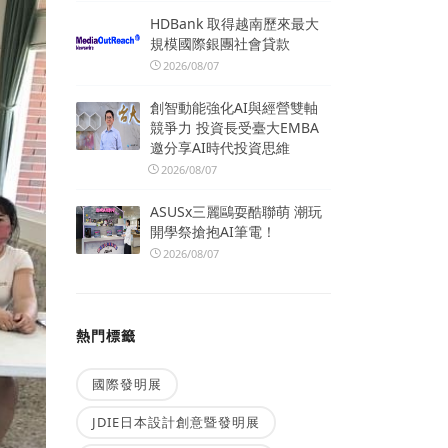
HDBank 取得越南歷來最大
規模國際銀團社會貸款
2026/08/07
創智動能強化AI與經營雙軸
競爭力 投資長受臺大EMBA
邀分享AI時代投資思維
2026/08/07
ASUSx三麗鷗耍酷聯萌 潮玩
開學祭搶抱AI筆電！
2026/08/07
熱門標籤
國際發明展
JDIE日本設計創意暨發明展