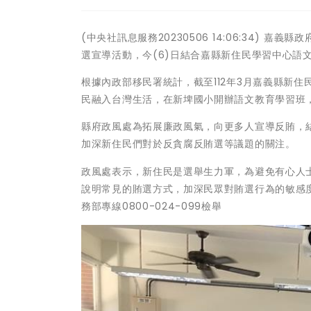
(中央社訊息服務20230506 14:06:34)
選宣導活動，今(6)日結合嘉縣新住民學習中心語
根據內政部移民署統計，截至112年3月嘉義縣新
民融入台灣生活，在新埤國小開辦語文教育學習班
縣府政風處為拓展廉政風氣，向更多人宣導反賄，結
加深新住民們對於反貪腐反賄選等議題的關注。
政風處表示，新住民是選舉生力軍，為避免有心人
說明常見的賄選方式，加深民眾對賄選行為的敏感
務部專線0800-024-099檢舉