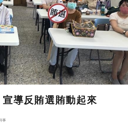
 宣導反賄選賄動起來
時事