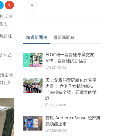
系列反賄
觀念。
助新住
精選新聞稿
最新新聞稿
FLOC唯一基督徒專屬交友
離方式
APP，基督徒的新福音
2021/03/29
生活案例
天上父親的愛延續化作希望
撥打法
力量！ 六名子女捐贈家扶
「南投映全號」延續善的循
環
2026/08/08
鎧應 AudienceSense 臉部辨
識功能上市
2026/08/07