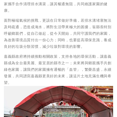
家攜手合作清理排水溝渠，讓其暢通無阻，共同維護家園的健
康。
面對極端氣候的挑戰，更該在日常做好準備，若排水溝堵塞無法
及時疏通，恐造成淹水，將對生活帶來極大的困擾，翁縣長特別
呼籲鄉親們，從自己做起，從今天開始，共同守護我們的家園，
為改善環境品質付出一份心力；同時，也要提高環保意識，養成
良好的垃圾分類習慣，減少垃圾對環境的影響。
嘉義縣政府將持續推動相關政策，支持各地的環保活動，讓嘉義
縣成為全台最美麗、最宜居的縣市之一；未來將與鄉親攜手共創
綠色家園，讓我們的家園擁有通暢的「血管」，繁榮昌盛，永續
發展，共同譜寫嘉義縣更美好的未來，讓這片土地充滿生機與希
望。