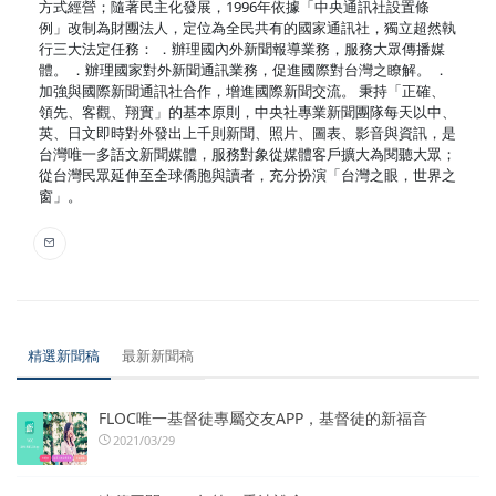
方式經營；隨著民主化發展，1996年依據「中央通訊社設置條
例」改制為財團法人，定位為全民共有的國家通訊社，獨立超然執
行三大法定任務： ．辦理國內外新聞報導業務，服務大眾傳播媒
體。 ．辦理國家對外新聞通訊業務，促進國際對台灣之瞭解。 ．
加強與國際新聞通訊社合作，增進國際新聞交流。 秉持「正確、
領先、客觀、翔實」的基本原則，中央社專業新聞團隊每天以中、
英、日文即時對外發出上千則新聞、照片、圖表、影音與資訊，是
台灣唯一多語文新聞媒體，服務對象從媒體客戶擴大為閱聽大眾；
從台灣民眾延伸至全球僑胞與讀者，充分扮演「台灣之眼，世界之
窗」。
精選新聞稿
最新新聞稿
FLOC唯一基督徒專屬交友APP，基督徒的新福音
2021/03/29