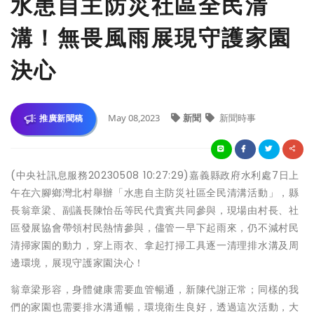
水患自主防災社區全民清
溝！無畏風雨展現守護家園
決心
May 08,2023
新聞
新聞時事
推廣新聞稿
(中央社訊息服務20230508 10:27:29)嘉義縣政府水利處7日上
午在六腳鄉灣北村舉辦「水患自主防災社區全民清溝活動」，縣
長翁章梁、副議長陳怡岳等民代貴賓共同參與，現場由村長、社
區發展協會帶領村民熱情參與，儘管一早下起雨來，仍不減村民
清掃家園的動力，穿上雨衣、拿起打掃工具逐一清理排水溝及周
邊環境，展現守護家園決心！
翁章梁形容，身體健康需要血管暢通，新陳代謝正常；同樣的我
們的家園也需要排水溝通暢，環境衛生良好，透過這次活動，大