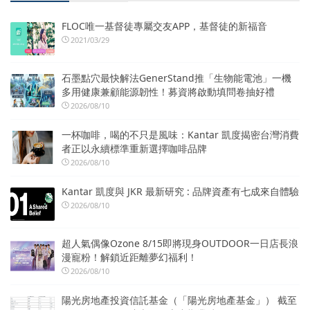
FLOC唯一基督徒專屬交友APP，基督徒的新福音
2021/03/29
石墨點穴最快解法GenerStand推「生物能電池」一機
多用健康兼顧能源韌性！募資將啟動填問卷抽好禮
2026/08/10
一杯咖啡，喝的不只是風味：Kantar 凱度揭密台灣消費
者正以永續標準重新選擇咖啡品牌
2026/08/10
Kantar 凱度與 JKR 最新研究 : 品牌資產有七成來自體驗
2026/08/10
超人氣偶像Ozone 8/15即將現身OUTDOOR一日店長浪
漫寵粉！解鎖近距離夢幻福利！
2026/08/10
陽光房地產投資信託基金（「陽光房地產基金」） 截至