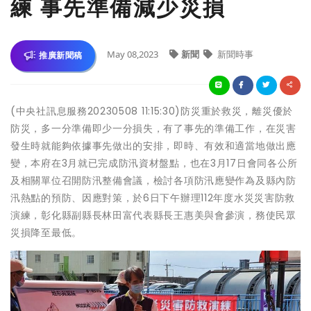
練 事先準備減少災損
May 08,2023
新聞
新聞時事
推廣新聞稿
(中央社訊息服務20230508 11:15:30)防災重於救災，離災優於
防災，多一分準備即少一分損失，有了事先的準備工作，在災害
發生時就能夠依據事先做出的安排，即時、有效和適當地做出應
變，本府在3月就已完成防汛資材盤點，也在3月17日會同各公所
及相關單位召開防汛整備會議，檢討各項防汛應變作為及縣內防
汛熱點的預防、因應對策，於6日下午辦理112年度水災災害防救
演練，彰化縣副縣長林田富代表縣長王惠美與會參演，務使民眾
災損降至最低。