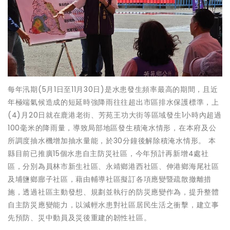
每年汛期(5月1日至11月30日)是水患發生頻率最高的期間，且近
年極端氣候造成的短延時強降雨往往超出市區排水保護標準，上
(4)月20日就在鹿港老街、芳苑王功大街等區域發生1小時內超過
100毫米的降雨量，導致局部地區發生積淹水情形，在本府及公
所調度抽水機增加抽水量能，於30分鐘後解除積淹水情形。 本
縣目前已推廣15個水患自主防災社區，今年預計再新增4處社
區，分別為員林市新生社區、永靖鄉港西社區、伸港鄉海尾社區
及埔鹽鄉廍子社區，藉由輔導社區擬訂各項應變暨疏散撤離措
施，透過社區主動發想、規劃並執行的防災應變作為，提升整體
自主防災應變能力，以減輕水患對社區居民生活之衝擊，建立事
先預防、災中動員及災後重建的韌性社區。