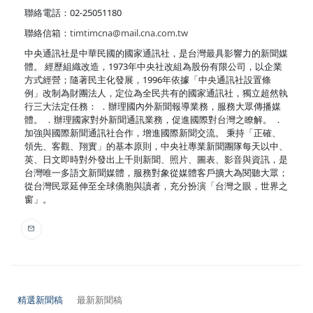
聯絡電話：02-25051180
聯絡信箱：
timtimcna@mail.cna.com.tw
中央通訊社是中華民國的國家通訊社，是台灣最具影響力的新聞媒
體。 經歷組織改造，1973年中央社改組為股份有限公司，以企業
方式經營；隨著民主化發展，1996年依據「中央通訊社設置條
例」改制為財團法人，定位為全民共有的國家通訊社，獨立超然執
行三大法定任務： ．辦理國內外新聞報導業務，服務大眾傳播媒
體。 ．辦理國家對外新聞通訊業務，促進國際對台灣之瞭解。 ．
加強與國際新聞通訊社合作，增進國際新聞交流。 秉持「正確、
領先、客觀、翔實」的基本原則，中央社專業新聞團隊每天以中、
英、日文即時對外發出上千則新聞、照片、圖表、影音與資訊，是
台灣唯一多語文新聞媒體，服務對象從媒體客戶擴大為閱聽大眾；
從台灣民眾延伸至全球僑胞與讀者，充分扮演「台灣之眼，世界之
窗」。
精選新聞稿
最新新聞稿