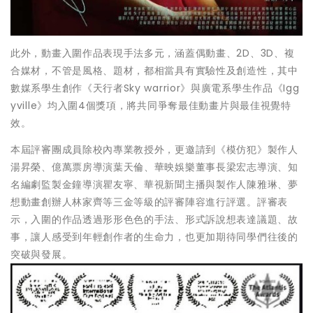
此外，動畫入圍作品表現手法多元，涵蓋偶動畫、2D、3D、複
合媒材，不管是風格、題材，都相當具有實驗性及創造性，其中
數媒系學生創作《天行者Sky warrior》與廣電系學生作品《Igg
yville》均入圍4個獎項，將共同爭奪最佳動畫片與最佳視覺特
效。
本屆評審團成員除校內專業教授外，更邀請到《模仿犯》製作人
湯昇榮、億萬票房導演葉天倫、華映娛樂董事長梁宏志導演、知
名編劇監製金鐘導演瞿友寧、華視新聞主播與製作人陳雅琳、夢
想動畫創辦人林家齊等三金等級的評審陣容進行評選。評審表
示，入圍的作品透過形形色色的手法、形式訴說想表達議題、故
事，讓人感受到年輕創作者的生命力，也更加期待同學們往後的
突破與發展。