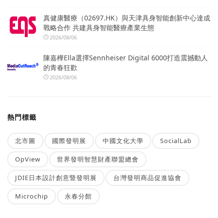
真健康醫療（02697.HK）與天津具身智能創新中心達成
戰略合作 共建具身智能醫療產業生態
2026/08/06
陳嘉樺Ella選擇Sennheiser Digital 6000打造震撼動人
的青春狂歡
2026/08/06
熱門標籤
北市圖
國際發明展
中國文化大學
SocialLab
OpView
世界發明智慧財產聯盟總會
JDIE日本設計創意暨發明展
台灣發明商品促進協會
Microchip
永春分館