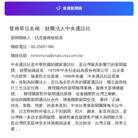
推廣新聞稿
發佈單位名稱：財團法人中央通訊社
新聞聯絡人：訊息服務核稿員
聯絡電話：02-25051180
聯絡信箱：
timtimcna@mail.cna.com.tw
中央通訊社是中華民國的國家通訊社，是台灣最具影響力的新聞媒
體。 經歷組織改造，1973年中央社改組為股份有限公司，以企業
方式經營；隨著民主化發展，1996年依據「中央通訊社設置條
例」改制為財團法人，定位為全民共有的國家通訊社，獨立超然執
行三大法定任務： ．辦理國內外新聞報導業務，服務大眾傳播媒
體。 ．辦理國家對外新聞通訊業務，促進國際對台灣之瞭解。 ．
加強與國際新聞通訊社合作，增進國際新聞交流。 秉持「正確、
領先、客觀、翔實」的基本原則，中央社專業新聞團隊每天以中、
英、日文即時對外發出上千則新聞、照片、圖表、影音與資訊，是
台灣唯一多語文新聞媒體，服務對象從媒體客戶擴大為閱聽大眾；
從台灣民眾延伸至全球僑胞與讀者，充分扮演「台灣之眼，世界之
窗」。