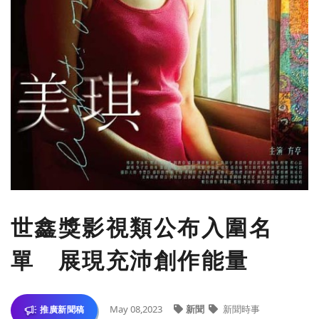
世鑫獎影視類公布入圍名
單 展現充沛創作能量
May 08,2023
新聞
新聞時事
推廣新聞稿