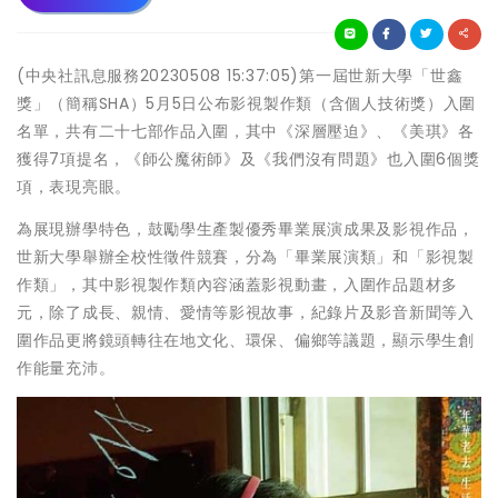
(中央社訊息服務20230508 15:37:05)第一屆世新大學「世鑫
獎」（簡稱SHA）5月5日公布影視製作類（含個人技術獎）入圍
名單，共有二十七部作品入圍，其中《深層壓迫》、《美琪》各
獲得7項提名，《師公魔術師》及《我們沒有問題》也入圍6個獎
項，表現亮眼。
為展現辦學特色，鼓勵學生產製優秀畢業展演成果及影視作品，
世新大學舉辦全校性徵件競賽，分為「畢業展演類」和「影視製
作類」，其中影視製作類內容涵蓋影視動畫，入圍作品題材多
元，除了成長、親情、愛情等影視故事，紀錄片及影音新聞等入
圍作品更將鏡頭轉往在地文化、環保、偏鄉等議題，顯示學生創
作能量充沛。