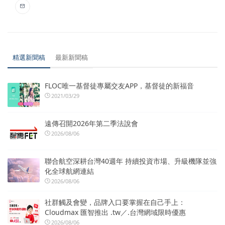
精選新聞稿
最新新聞稿
FLOC唯一基督徒專屬交友APP，基督徒的新福音
2021/03/29
遠傳召開2026年第二季法說會
2026/08/06
聯合航空深耕台灣40週年 持續投資市場、升級機隊並強
化全球航網連結
2026/08/06
社群觸及會變，品牌入口要掌握在自己手上：
Cloudmax 匯智推出 .tw／.台灣網域限時優惠
2026/08/06