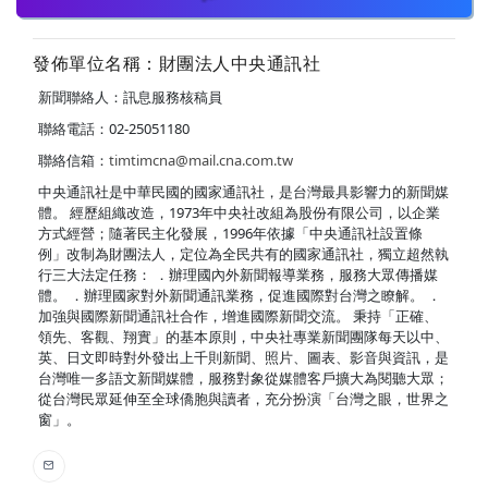
發佈單位名稱：財團法人中央通訊社
新聞聯絡人：訊息服務核稿員
聯絡電話：02-25051180
聯絡信箱：
timtimcna@mail.cna.com.tw
中央通訊社是中華民國的國家通訊社，是台灣最具影響力的新聞媒
體。 經歷組織改造，1973年中央社改組為股份有限公司，以企業
方式經營；隨著民主化發展，1996年依據「中央通訊社設置條
例」改制為財團法人，定位為全民共有的國家通訊社，獨立超然執
行三大法定任務： ．辦理國內外新聞報導業務，服務大眾傳播媒
體。 ．辦理國家對外新聞通訊業務，促進國際對台灣之瞭解。 ．
加強與國際新聞通訊社合作，增進國際新聞交流。 秉持「正確、
領先、客觀、翔實」的基本原則，中央社專業新聞團隊每天以中、
英、日文即時對外發出上千則新聞、照片、圖表、影音與資訊，是
台灣唯一多語文新聞媒體，服務對象從媒體客戶擴大為閱聽大眾；
從台灣民眾延伸至全球僑胞與讀者，充分扮演「台灣之眼，世界之
窗」。