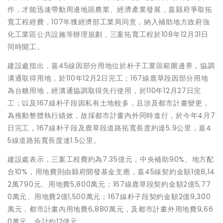
作，才能迅速帶動周邊地區農業、經濟產業發展，嘉縣府爭取拓
寬工程經費，107年獲經濟部工業局同意，納入補助地方政府強
化工業區公共設施等辦理規劃，三案拓寬工程於108年12月31日
同時開工。
建設處指出，嘉45線因部分用地位於朴子工業區範圍邊界，協調
溝通取得用地，於110年12月2日完工；167線鹿草段因部分用地
為台糖用地，經溝通協調取得先行使用，於110年12月27日完
工；以及167線朴子段因私有土地較多，且涉及都市計畫變更，
為推動整體執行績效，故採都市計畫內外同時進行，於今年4月7
日完工，167線朴子段及鹿草段道路拓寬長度約達5.9公里，嘉4
5線道路拓寬長度達1.5公里。
建設處表示，三案工程費約為7.35億元，中央補助90%、地方配
合10%，用地費則由縣府開發基金支應，嘉45線契約金額1億8,14
2萬790元、用地費5,800萬元；167線鹿草段契約金額2億5,77
0萬元、用地費2億1,500萬元；167線朴子段契約金額2億9,300
萬元，都市計畫內用地費6,880萬元，及都市計畫外用地費9,66
0萬元，合計約12億元。