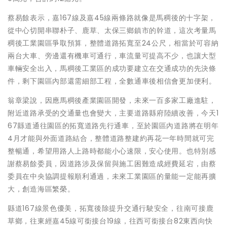
蔡易餘表示，嘉167線及嘉45線兩條路就像是馬稠後的十字架，
從中心切開串聯朴子、鹿草、太保三鄉鎮市的幹道，這次考量馬
稠後工業園區爭取預算，整體道路拓寬至24公尺，相當於可容納
兩台大車、旁邊還有機車可通行，車流量可提高不少，也讓大型
車輛安全出入，馬稠後工業區的成功要建立在交通成功的先決條
件，剩下園區內部還需細部工程，全數通車後相信會更加便利。
翁章梁說，因應馬稠後產業園區開發，未來一百多家工廠進駐，
附近道路承受的交通量也會變大，主要道路縣府陸續改善，今天1
67縣道通往園區的拓寬道路先行通車，至於園區內道路將在明年
4月才能與外面道路結合，整體道路整建約再花一年時間就可完
整暢通，希望用路人上路時都能小心速限，安心使用。也特別感
謝蔡易餘委員，因道路涉及保留與施工困難造成經費延宕，由蔡
委員在中央協調提報順利通過，未來工業園區的量能一定能再擴
大，創造海區繁榮。
縣道167線景色優美，拓寬後除提升交通行駛安全，往南可接鹿
草鄉，往東經嘉45線可銜接台19線，往西可銜接台82東西向快