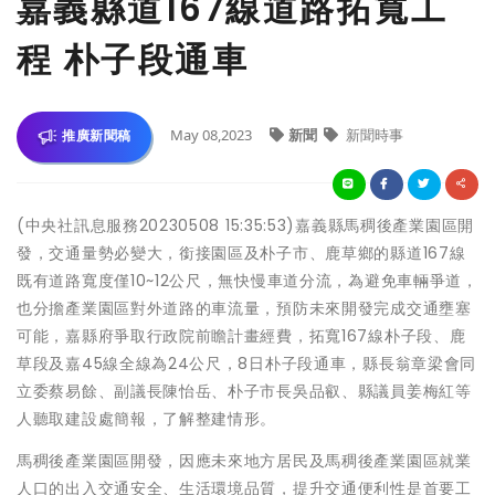
嘉義縣道167線道路拓寬工
程 朴子段通車
May 08,2023
新聞
新聞時事
推廣新聞稿
(中央社訊息服務20230508 15:35:53)嘉義縣馬稠後產業園區開
發，交通量勢必變大，銜接園區及朴子市、鹿草鄉的縣道167線
既有道路寬度僅10~12公尺，無快慢車道分流，為避免車輛爭道，
也分擔產業園區對外道路的車流量，預防未來開發完成交通壅塞
可能，嘉縣府爭取行政院前瞻計畫經費，拓寬167線朴子段、鹿
草段及嘉45線全線為24公尺，8日朴子段通車，縣長翁章梁會同
立委蔡易餘、副議長陳怡岳、朴子市長吳品叡、縣議員姜梅紅等
人聽取建設處簡報，了解整建情形。
馬稠後產業園區開發，因應未來地方居民及馬稠後產業園區就業
人口的出入交通安全、生活環境品質，提升交通便利性是首要工