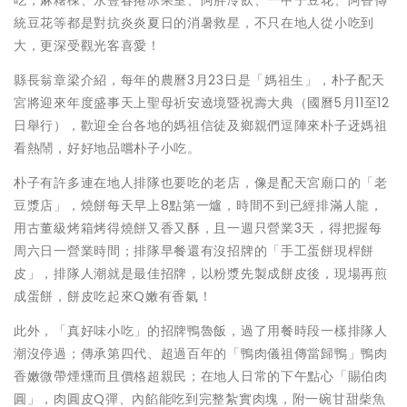
吃，麻糬棟、永豐春捲冰果室、阿胖冷飲、一甲子豆花、阿香傳
統豆花等都是對抗炎炎夏日的消暑救星，不只在地人從小吃到
大，更深受觀光客喜愛！
縣長翁章梁介紹，每年的農曆3月23日是「媽祖生」，朴子配天
宮將迎來年度盛事天上聖母祈安遶境暨祝壽大典（國曆5月11至12
日舉行），歡迎全台各地的媽祖信徒及鄉親們逗陣來朴子迓媽祖
看熱鬧，好好地品嚐朴子小吃。
朴子有許多連在地人排隊也要吃的老店，像是配天宮廟口的「老
豆漿店」，燒餅每天早上8點第一爐，時間不到已經排滿人龍，
用古董級烤箱烤得燒餅又香又酥，且一週只營業3天，得把握每
周六日一營業時間；排隊早餐還有沒招牌的「手工蛋餅現桿餅
皮」，排隊人潮就是最佳招牌，以粉漿先製成餅皮後，現場再煎
成蛋餅，餅皮吃起來Q嫩有香氣！
此外，「真好味小吃」的招牌鴨魯飯，過了用餐時段一樣排隊人
潮沒停過；傳承第四代、超過百年的「鴨肉儀祖傳當歸鴨」鴨肉
香嫩微帶煙燻而且價格超親民；在地人日常的下午點心「賜伯肉
圓」，肉圓皮Q彈、內餡能吃到完整紮實肉塊，附一碗甘甜柴魚