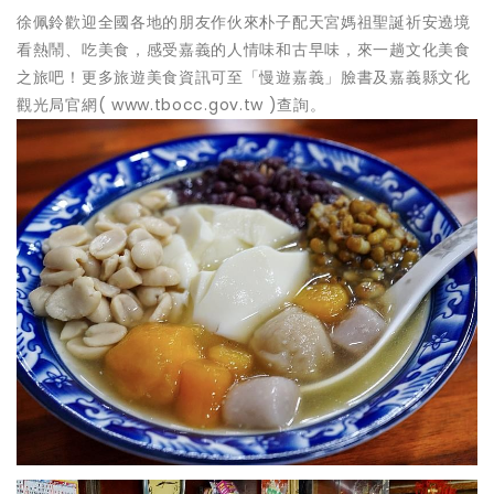
徐佩鈴歡迎全國各地的朋友作伙來朴子配天宮媽祖聖誕祈安遶境
看熱鬧、吃美食，感受嘉義的人情味和古早味，來一趟文化美食
之旅吧！更多旅遊美食資訊可至「慢遊嘉義」臉書及嘉義縣文化
觀光局官網( www.tbocc.gov.tw )查詢。