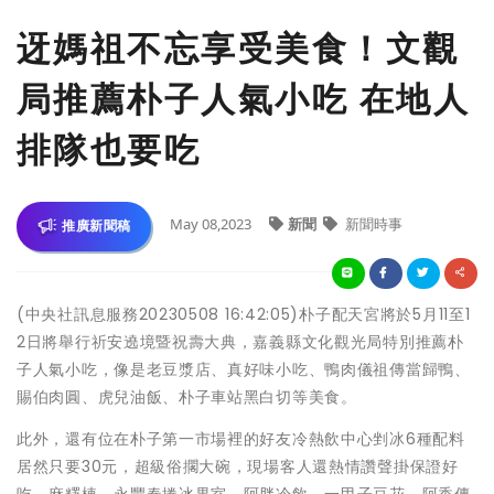
迓媽祖不忘享受美食！文觀
局推薦朴子人氣小吃 在地人
排隊也要吃
May 08,2023
新聞
新聞時事
推廣新聞稿
(中央社訊息服務20230508 16:42:05)朴子配天宮將於5月11至1
2日將舉行祈安遶境暨祝壽大典，嘉義縣文化觀光局特別推薦朴
子人氣小吃，像是老豆漿店、真好味小吃、鴨肉儀祖傳當歸鴨、
賜伯肉圓、虎兒油飯、朴子車站黑白切等美食。
此外，還有位在朴子第一市場裡的好友冷熱飲中心剉冰6種配料
居然只要30元，超級俗擱大碗，現場客人還熱情讚聲掛保證好