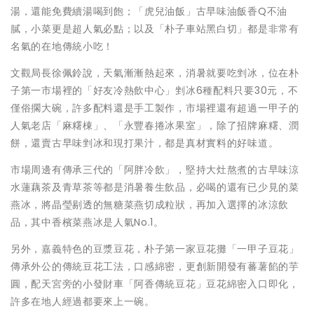
湯，還能免費續湯喝到飽；「虎兒油飯」古早味油飯香Q不油
膩，小菜更是超人氣必點；以及「朴子車站黑白切」都是非常有
名氣的在地傳統小吃！
文觀局長徐佩鈴說，天氣漸漸熱起來，消暑就要吃剉冰，位在朴
子第一市場裡的「好友冷熱飲中心」剉冰6種配料只要30元，不
僅俗擱大碗，許多配料還是手工製作，市場裡還有超過一甲子的
人氣老店「麻糬棟」、「永豐春捲冰果室」，除了招牌麻糬、潤
餅，還賣古早味剉冰和現打果汁，都是真材實料的好味道。
市場周邊有傳承三代的「阿胖冷飲」，堅持大灶熬煮的古早味涼
水蓮藕茶及青草茶等都是消暑養生飲品，必喝的還有已少見的菜
燕冰，將晶瑩剔透的無糖菜燕切成粒狀，再加入選擇的冰涼飲
品，其中香檳菜燕冰是人氣No.1。
另外，嘉義特色的豆漿豆花，朴子第一家豆花攤「一甲子豆花」
傳承外公的傳統豆花工法，口感綿密，更創新開發有蕃薯餡的芋
圓，配天宮旁的小發財車「阿香傳統豆花」豆花綿密入口即化，
許多在地人經過都要來上一碗。