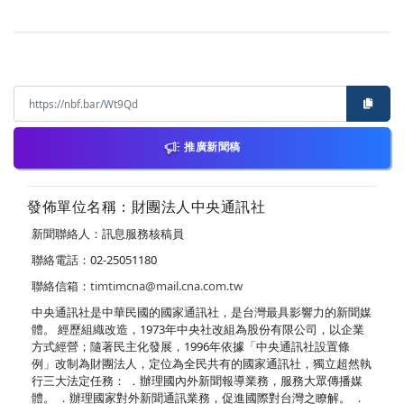
推廣新聞稿
發佈單位名稱：財團法人中央通訊社
新聞聯絡人：訊息服務核稿員
聯絡電話：02-25051180
聯絡信箱：
timtimcna@mail.cna.com.tw
中央通訊社是中華民國的國家通訊社，是台灣最具影響力的新聞媒
體。 經歷組織改造，1973年中央社改組為股份有限公司，以企業
方式經營；隨著民主化發展，1996年依據「中央通訊社設置條
例」改制為財團法人，定位為全民共有的國家通訊社，獨立超然執
行三大法定任務： ．辦理國內外新聞報導業務，服務大眾傳播媒
體。 ．辦理國家對外新聞通訊業務，促進國際對台灣之瞭解。 ．