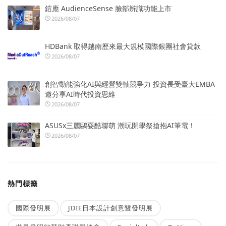
鎧應 AudienceSense 臉部辨識功能上市
2026/08/07
HDBank 取得越南歷來最大規模國際銀團社會貸款
2026/08/07
創智動能強化AI與經營雙軸競爭力 投資長受臺大EMBA
邀分享AI時代投資思維
2026/08/07
ASUSx三麗鷗耍酷聯萌 潮玩開學祭搶抱AI筆電！
2026/08/07
熱門標籤
國際發明展
JDIE日本設計創意暨發明展