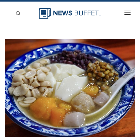
回到首頁
新聞稿分類
登入
刊登