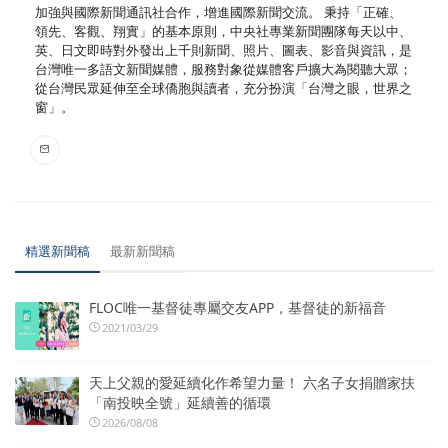
加強與國際新聞通訊社合作，增進國際新聞交流。 秉持「正確、
領先、客觀、翔實」的基本原則，中央社專業新聞團隊每天以中、
英、日文即時對外發出上千則新聞、照片、圖表、影音與資訊，是
台灣唯一多語文新聞媒體，服務對象從媒體客戶擴大為閱聽大眾；
從台灣民眾延伸至全球僑胞與讀者，充分扮演「台灣之眼，世界之
窗」。
精選新聞稿
最新新聞稿
FLOC唯一基督徒專屬交友APP，基督徒的新福音
2021/03/29
天上父親的愛延續化作希望力量！ 六名子女捐贈家扶
「南投映全號」延續善的循環
2026/08/08