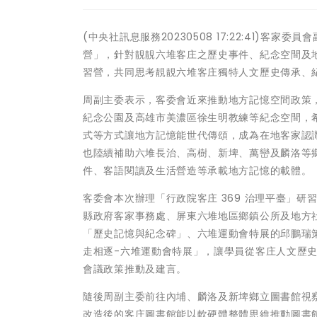
(中央社訊息服務20230508 17:22:41)
營」，針對靚靚六堆客庄之歷史事件、紀念空間及
習營，共同思考靚靚六堆客庄獨特人文歷史傳承、
周副主委表示，客委會近來推動地方記憶空間政策
紀念公園及高雄市美濃區徐生明教練等紀念空間，
式等方式讓地方記憶能世代傳頌，成為在地客家認
也陸續補助六堆長治、高樹、新埤、萬巒及麟洛等
件、客語閱讀及生活營造等承載地方記憶的載體。
客委會本次辦理「行政院客庄 369 治理平臺」
縣政府客家事務處、屏東六堆地區鄉鎮公所及地方
「歷史記憶與紀念碑」、六堆運動會特展的邱鵬瑞
走相逐-六堆運動會特展」，讓學員從客庄人文歷
會議政策推動及建言。
隨後周副主委前往內埔、麟洛及新埤鄉立圖書館視
改造後的客庄圖書館能以軟硬體整體思維推動圖書