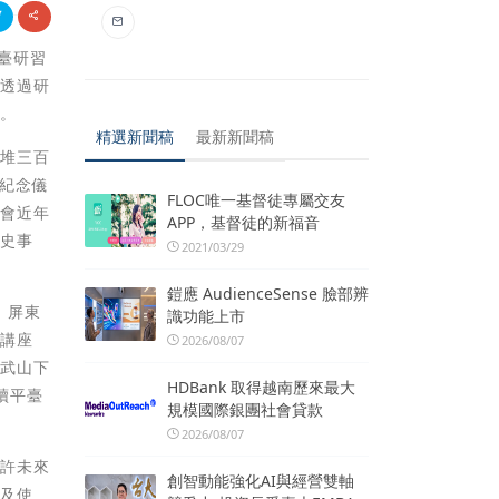
平臺研習
能透過研
向。
精選新聞稿
最新新聞稿
六堆三百
紀念儀
FLOC唯一基督徒專屬交友
委會近年
APP，基督徒的新福音
歷史事
2021/03/29
鎧應 AudienceSense 臉部辨
、屏東
識功能上市
題講座
2026/08/07
大武山下
HDBank 取得越南歷來最大
續平臺
規模國際銀團社會貸款
2026/08/07
期許未來
創智動能強化AI與經營雙軸
與及使