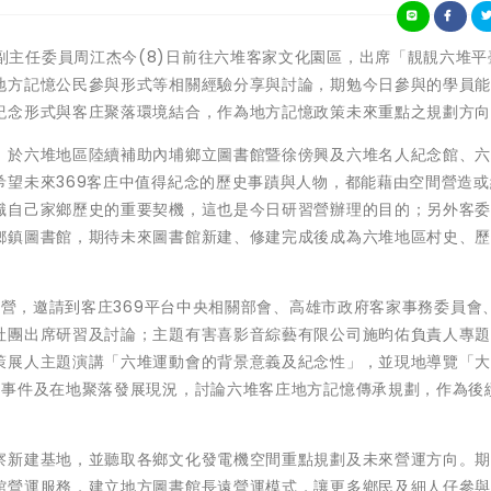
客家委員會副主任委員周江杰今(8)日前往六堆客家文化園區，出席「靚靚六堆
地方記憶公民參與形式等相關經驗分享與討論，期勉今日參與的學員
紀念形式與客庄聚落環境結合，作為地方記憶政策未來重點之規劃方
，於六堆地區陸續補助內埔鄉立圖書館暨徐傍興及六堆名人紀念館、
希望未來369客庄中值得紀念的歷史事蹟與人物，都能藉由空間營造或
識自己家鄉歷史的重要契機，這也是今日研習營辦理的目的；另外客
鄉鎮圖書館，期待未來圖書館新建、修建完成後成為六堆地區村史、
研習營，邀請到客庄369平台中央相關部會、高雄市政府客家事務委員會
社團出席研習及討論；主題有害喜影音綜藝有限公司施昀佑負責人專
策展人主題演講「六堆運動會的背景意義及紀念性」，並現地導覽「
史事件及在地聚落發展現況，討論六堆客庄地方記憶傳承規劃，作為後
察新建基地，並聽取各鄉文化發電機空間重點規劃及未來營運方向。
館營運服務，建立地方圖書館長遠營運模式，讓更多鄉民及細人仔參