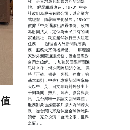
社，是台灣最具影響力的新聞媒
體。 經歷組織改造，1973年中央
社改組為股份有限公司，以企業方
式經營；隨著民主化發展，1996年
依據「中央通訊社設置條例」改制
為財團法人，定位為全民共有的國
家通訊社，獨立超然執行三大法定
任務： ．辦理國內外新聞報導業
務，服務大眾傳播媒體。 ．辦理國
家對外新聞通訊業務，促進國際對
台灣之瞭解。 ．加強與國際新聞通
訊社合作，增進國際新聞交流。 秉
持「正確、領先、客觀、翔實」的
基本原則，中央社專業新聞團隊每
天以中、英、日文即時對外發出上
千則新聞、照片、圖表、影音與資
價值
訊，是台灣唯一多語文新聞媒體，
服務對象從媒體客戶擴大為閱聽大
眾；從台灣民眾延伸至全球僑胞與
讀者，充分扮演「台灣之眼，世界
之窗」。