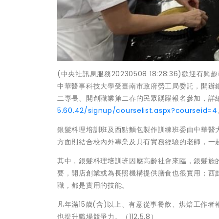
(中央社訊息服務20230508 18:28:36)
中華醫事科技大學受臺南市政府勞工局委託，開辦
二專長、開創職業第二春的民眾踴躍報名參加，詳
5.60.42/signup/courselist.aspx?courseid=4
銀髮料理培訓班及西點麵包製作訓練班委由中華醫
方面則結合校內外專業及具有實務經驗的老師，一
其中，銀髮料理培訓班因應高齡社會來臨，銀髮族
要，開店創業或為長照機構提供膳食也很實用；西
職，都是實用的技能。
凡年滿15歲(含)以上、有意從事餐飲、烘焙工作
也提升職場競爭力。（112.5.8）