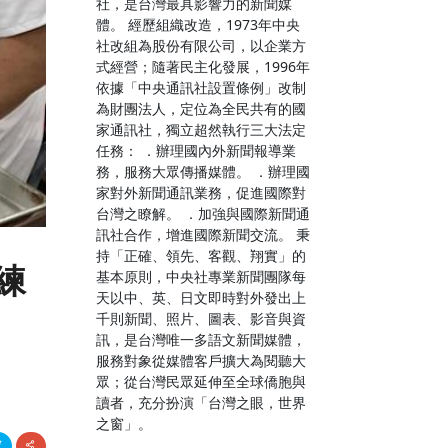
社，是台灣最具影響力的新聞媒
體。 經歷組織改造，1973年中央
社改組為股份有限公司，以企業方
式經營；隨著民主化發展，1996年
依據「中央通訊社設置條例」改制
為財團法人，定位為全民共有的國
家通訊社，獨立超然執行三大法定
任務： ．辦理國內外新聞報導業
務，服務大眾傳播媒體。 ．辦理國
家對外新聞通訊業務，促進國際對
台灣之瞭解。 ．加強與國際新聞通
訊社合作，增進國際新聞交流。 秉
持「正確、領先、客觀、翔實」的
練
基本原則，中央社專業新聞團隊每
天以中、英、日文即時對外發出上
千則新聞、照片、圖表、影音與資
訊，是台灣唯一多語文新聞媒體，
服務對象從媒體客戶擴大為閱聽大
眾；從台灣民眾延伸至全球僑胞與
讀者，充分扮演「台灣之眼，世界
之窗」。