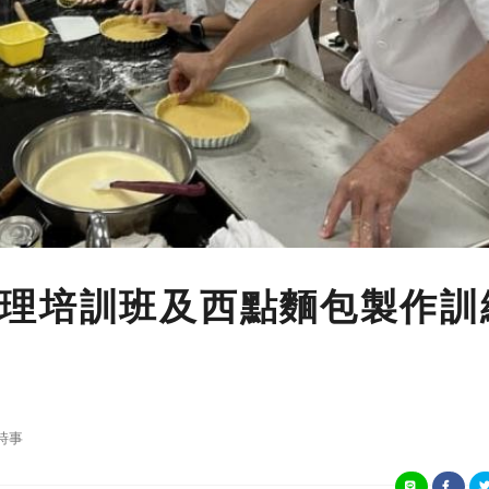
理培訓班及西點麵包製作訓
時事