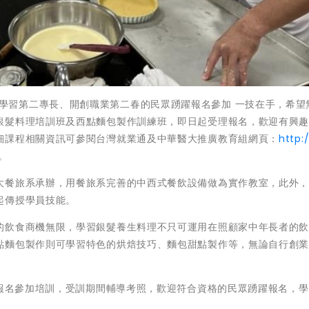
歡迎有興趣學習第二專長、開創職業第二春的民眾踴躍報名參加 一技在手，希
銀髮料理培訓班及西點麵包製作訓練班，即日起受理報名，歡迎有興
細課程相關資訊可參閱台灣就業通及中華醫大推廣教育組網頁：
http:/
。
大餐旅系承辦，用餐旅系完善的中西式餐飲設備做為實作教室，此外
起傳授學員技能。
的飲食商機無限，學習銀髮養生料理不只可運用在照顧家中年長者的
點麵包製作則可學習特色的烘焙技巧、麵包甜點製作等，無論自行創
者報名參加培訓，受訓期間輔導考照，歡迎符合資格的民眾踴躍報名，