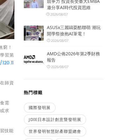
競爭力 投資長受臺大EMBA
邀分享AI時代投資思維
2026/08/07
ASUSx三麗鷗耍酷聯萌 潮玩
開學祭搶抱AI筆電！
2026/08/07
望無窮！
AMD公佈2026年第2季財務
趣學習第
報告
/120.11
2026/08/07
，在師資
熱門標籤
飲食需
國際發明展
業或求
JDIE日本設計創意暨發明展
學習技能
世界發明智慧財產聯盟總會