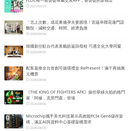
FLOC唯一基督徒專屬交友APP，基督徒的新福音
2021/03/29
「北上次數」成花東備孕夫妻困境！宜蘊串聯花蓮門諾
醫院：減輕交通、時間、經濟負擔
2026/08/06
韓國新任駐台代表黃載皓返回母校 巧遇文化大學同窗
2026/08/06
配客嘉推全台首創可循環禮盒 RePresent！滿千再抽萬
元機票
2026/08/06
《THE KING OF FIGHTERS AFK》操控翠綠火焰的格鬥
家「阿修．克里門森」登場
2026/08/06
Microchip攜手美光科技展示高效能PCIe Gen6儲存架
構，滿足AI與資料中心基礎架構需求
2026/08/06