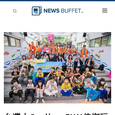
回到首頁
新聞稿分類
登入
刊登