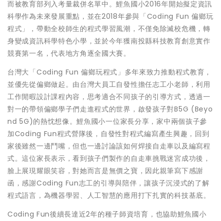
而被教育部列入考量裁併名單中。鯉魚國小2016年開始擬定資訊
科學作為未來發展重點，並在2018年參與「Coding Fun 偏鄉玩
程式」，帶動全校師生的程式學習風潮，不僅免除滅校危機，轉
身變成資訊科學特色小學，並於今年獲南投縣科技教育創意實作
競賽第一名，代表地方角逐全國大賽。
台灣大「Coding Fun 偏鄉玩程式」多年來致力推動程式教育，
並優先從偏鄉做起。由台灣大員工自發性擔任志工小老師，利用
工作閒暇設計課程內容，思考適合不同孩子的引導方式，透過一
對一的帶領偏鄉學子們走進程式的世界，啟發孩子對B5G (Beyo
nd 5G)的熱忱想像。鯉魚國小一位家長分享，家中兩個孩子參
加Coding Fun程式營隊後，自發性對程式編寫產生興趣，回到
家後雖然一邊鬥嘴，但也一邊討論該如何焊接自走車以及編寫程
式。這位家長表示，看到孩子們製作的自走車挑戰迷宮成功後，
臉上展現耀眼笑容，對她而言是無價之寶，因此親筆寫下感謝
函，感謝Coding Fun志工的引導與陪伴，讓孩子沉浸式的了解
程式語言，為機器學習、人工智慧的應用打下扎實的科技基底。
Coding Fun後續長達近2年的種子師資培育，也協助鯉魚國小