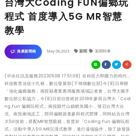
台灣大Coding FUN偏鄉玩
程式 首度導入5G MR智慧
教學
May 08,2023
新聞
新聞時事
推廣新聞稿
(中央社訊息服務20230508 17:51:08) 在科技力即國力的時代，
科技教育須從小扎根，數位發展部(下簡稱數位部)今(8)日舉辦
「強化偏鄉服務」南投縣產業應用服務場域記者會，台灣大攜手
數位部公私協力，今(8)日前往曾經於2018年參與台灣大「Codi
ng Fun 偏鄉玩程式」南投縣竹山鎮鯉魚國小，號召台灣大台
北、南投兩地志工，陪同偏鄉孩童參與程式營隊，同時結合台灣
大5G技術，搭配MR智慧眼鏡，首度於「Coding Fun 偏鄉玩程
式」活動中導入5G MR沉浸式教學，進行遠端協作，除了啟發孩