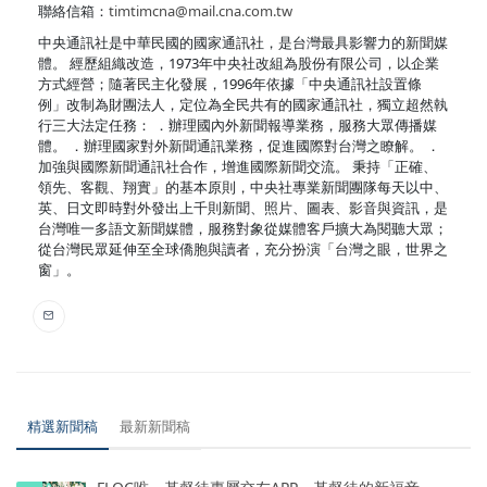
聯絡信箱：
timtimcna@mail.cna.com.tw
中央通訊社是中華民國的國家通訊社，是台灣最具影響力的新聞媒
體。 經歷組織改造，1973年中央社改組為股份有限公司，以企業
方式經營；隨著民主化發展，1996年依據「中央通訊社設置條
例」改制為財團法人，定位為全民共有的國家通訊社，獨立超然執
行三大法定任務： ．辦理國內外新聞報導業務，服務大眾傳播媒
體。 ．辦理國家對外新聞通訊業務，促進國際對台灣之瞭解。 ．
加強與國際新聞通訊社合作，增進國際新聞交流。 秉持「正確、
領先、客觀、翔實」的基本原則，中央社專業新聞團隊每天以中、
英、日文即時對外發出上千則新聞、照片、圖表、影音與資訊，是
台灣唯一多語文新聞媒體，服務對象從媒體客戶擴大為閱聽大眾；
從台灣民眾延伸至全球僑胞與讀者，充分扮演「台灣之眼，世界之
窗」。
精選新聞稿
最新新聞稿