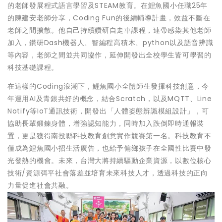
的老師發展程式語言學習及STEAM教育。在鯉魚國小任職25年
的陳建安老師分享，Coding Fun的後續輔導計畫，效益不斷在
老師之間擴散。他自己持續鑽研自走車課程，連帶感染其他老師
加入，鑽研Dash機器人、智編程高積木、python以及語音辨識
等內容，老師之間並共同協作，延伸開發出全校學生皆可學習的
科技基礎課程。
在這樣的Coding浪潮下，鯉魚國小全體師生發揮科技創意，今
年運用AI及青銀共好的概念，結合Scratch，以及MQTT、Line
Notify等IoT通訊技術，開發出「人體姿態辨識模組設計」，可
協助長輩鍛鍊身體，增強認知能力，同時加入跌倒即時通報裝
置，更是獲得南投縣科技教育創意實作競賽第一名。科技教育不
僅成為鯉魚國小招生活廣告，也給予偏鄉孩子在全國性比賽中發
光發熱的機會。未來，台灣大將持續驅動企業資源，以數位核心
技術/資源弭平社會落差並培育未來科技人才，透過科技的正向
力量促進社會共融。