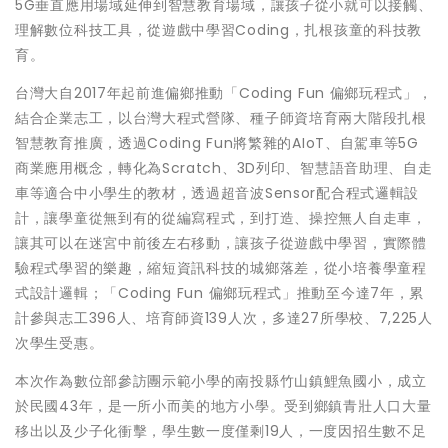
5G垂直應用場域延伸到智慧教育場域，讓孩子從小就可以接觸、
理解數位科技工具，從遊戲中學習Coding，扎根孩童的科技教
育。
台灣大自2017年起前進偏鄉推動「Coding Fun 偏鄉玩程式」，
結合企業志工，以台灣大程式營隊、種子師資培育兩大階段扎根
智慧教育推廣，透過Coding Fun將繁雜的AIoT、自駕車等5G
商業應用概念，轉化為Scratch、3D列印、智慧語音助理、自走
車等適合中小學生的教材，透過超音波Sensor配合程式邏輯設
計，讓學童從無到有的從編寫程式，到打造、操控無人自走車，
讓其可以在迷宮中前後左右移動，讓孩子從遊戲中學習，實際體
驗程式學習的樂趣，縮短資訊科技的城鄉落差，從小培養學童程
式設計邏輯；「Coding Fun 偏鄉玩程式」推動至今達7年，累
計參與志工396人、培育師資139人次，多達27所學校、7,225人
次學生受惠。
本次作為數位部參訪團示範小學的南投縣竹山鎮鯉魚國小，成立
於民國43年，是一所小而美的地方小學。受到鄉鎮青壯人口大量
移出以及少子化衝擊，學生數一度僅剩19人，一度因招生數不足