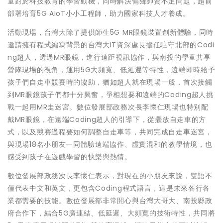
童對於科技教育的學習動機，同時解決偏鄉師資不足問題，超前
部署培育5G AIoT小小工程師，助力國家科技人才養成。
活動現場，台灣大除了提供師生5G MR眼鏡裝置創新體驗，同時
邀請擁有程式編寫背景的台灣大IT資深處長擔任駐守北部的Codi
ng超人，透過MR眼鏡，進行遠距視訊協作，與南投的學童共享
營隊現場的視角，運用5G大頻寬、低延遲等特性，遠端即時給予
孩子們自走車競賽時的協助，猶如超人就在現場一般，首次接觸
到MR眼鏡孩子們都十分興奮，爭相想要和遠端的Coding超人挑
戰一起用MR走迷宮。數位發展部政務次長李懷仁現場也特別配
戴MR眼鏡，在遠端Coding超人的引導下，從擺放自走車的方
式，以及競賽過程要如何調整自走車等，共同完成自走車迷宮，
與現場18名小朋友一同體驗遠端協作、虛實混和的教學情境，也
感受到孩子在遊戲學習的快樂與熱情。
數位發展部政務次長李懷仁表示，對現在的小朋友來說，雙語不
僅代表中文和英文，更包含Coding程式語言，這是未來各行各
業都需要的技能。數位發展部非常開心與台灣大哥大、南投縣政
府合作下，結合5G廣連結、低延遲、大頻寬的技術特性，共同將