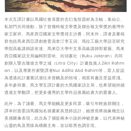
本次互譯計畫以馬國社會喜愛的玄幻鬼怪題材為主軸，集結公、
私部門共同推動，除了曾獲時報文學獎及聯合報文學獎的臺灣作
家王家祥、馬來西亞國家文學獎得主沙農．阿末外，譯者及審稿
群包括馬來西亞譯創會委員拿汀李玉涓、瑪拉工藝大學語言研究
學院高級講師諾依達、馬來亞大學中文系高級講師郭紫薇、馬來
西亞國家語文局編輯劄雷哈、街頭書社（Buku Jalaran）共同
創辦人暨吉隆坡文學之城（Litra City）計畫負責人Zikri Rahm
an，以及專業作家暨譯者Nur Adilla Abd Rahim等，眾人皆認
為透過此計畫嘗試過往未曾觸及的領域，相當有趣且受益匪淺。
多年參與臺、馬文學互譯計畫的大馬國家語文局，也希望能持續
透過文學翻譯，把更多優秀的文學作品推薦給廣大的愛書人。
此外，為了讓臺、馬文學能觸及更多民眾，吸引年輕族群關注，
譯本封面委請馬國知名插畫家吳慧婷設計，她擅長將抽象概念以
美感圖像表現，此次為了捕捉兩本小說的神祕意象，以代表神秘
山靈的鳥及黑猿為構圖主角，並以暗黑色調呈現。