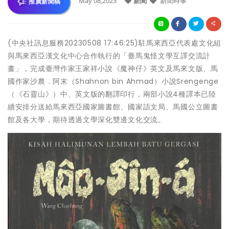
May 08,2023
新聞
新聞時事
推廣新聞稿
(中央社訊息服務20230508 17:46:25)駐馬來西亞代表處文化組
與馬來西亞漢文化中心合作執行的「臺馬鬼怪文學互譯交流計
畫」，完成臺灣作家王家祥小說《魔神仔》英文及馬來文版、馬
國作家沙農．阿末（Shahnon bin Ahmad）小說Srengenge
（《石靈山》）中、英文版的翻譯印行，兩部小說4種譯本已陸
續安排分送給馬來西亞國家圖書館、國家語文局、馬國公立圖書
館及各大學，期待透過文學深化雙邊文化交流。