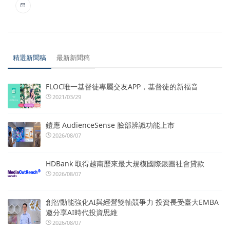
精選新聞稿
最新新聞稿
FLOC唯一基督徒專屬交友APP，基督徒的新福音
2021/03/29
鎧應 AudienceSense 臉部辨識功能上市
2026/08/07
HDBank 取得越南歷來最大規模國際銀團社會貸款
2026/08/07
創智動能強化AI與經營雙軸競爭力 投資長受臺大EMBA
邀分享AI時代投資思維
2026/08/07