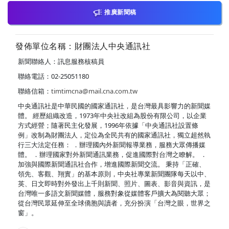
推廣新聞稿
發佈單位名稱：財團法人中央通訊社
新聞聯絡人：訊息服務核稿員
聯絡電話：02-25051180
聯絡信箱：
timtimcna@mail.cna.com.tw
中央通訊社是中華民國的國家通訊社，是台灣最具影響力的新聞媒
體。 經歷組織改造，1973年中央社改組為股份有限公司，以企業
方式經營；隨著民主化發展，1996年依據「中央通訊社設置條
例」改制為財團法人，定位為全民共有的國家通訊社，獨立超然執
行三大法定任務： ．辦理國內外新聞報導業務，服務大眾傳播媒
體。 ．辦理國家對外新聞通訊業務，促進國際對台灣之瞭解。 ．
加強與國際新聞通訊社合作，增進國際新聞交流。 秉持「正確、
領先、客觀、翔實」的基本原則，中央社專業新聞團隊每天以中、
英、日文即時對外發出上千則新聞、照片、圖表、影音與資訊，是
台灣唯一多語文新聞媒體，服務對象從媒體客戶擴大為閱聽大眾；
從台灣民眾延伸至全球僑胞與讀者，充分扮演「台灣之眼，世界之
窗」。