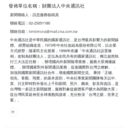
發佈單位名稱：財團法人中央通訊社
新聞聯絡人：訊息服務核稿員
聯絡電話：02-25051180
聯絡信箱：
timtimcna@mail.cna.com.tw
中央通訊社是中華民國的國家通訊社，是台灣最具影響力的新聞媒
體。 經歷組織改造，1973年中央社改組為股份有限公司，以企業
方式經營；隨著民主化發展，1996年依據「中央通訊社設置條
例」改制為財團法人，定位為全民共有的國家通訊社，獨立超然執
行三大法定任務： ．辦理國內外新聞報導業務，服務大眾傳播媒
體。 ．辦理國家對外新聞通訊業務，促進國際對台灣之瞭解。 ．
加強與國際新聞通訊社合作，增進國際新聞交流。 秉持「正確、
領先、客觀、翔實」的基本原則，中央社專業新聞團隊每天以中、
英、日文即時對外發出上千則新聞、照片、圖表、影音與資訊，是
台灣唯一多語文新聞媒體，服務對象從媒體客戶擴大為閱聽大眾；
從台灣民眾延伸至全球僑胞與讀者，充分扮演「台灣之眼，世界之
窗」。