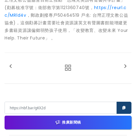
正理文教公益協會目前正推動「想飛兒英語有聲書共學計畫」
(勸募核准字號：衛部救字第1121360740號，
https://reurl.c
c/MRld4v
，郵政劃撥專戶50464519 戶名: 台灣正理文教公益
協會)，這個勸募計畫需要社會資源讓英文有聲圖書館能增建更
多書籍資源讓偏鄉弱勢孩子使用，「改變教育、改變未來 Your
Help. Their Future」 。
推廣新聞稿