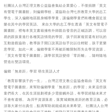
社團法人台灣正理文教公益協會集結企業愛心，不僅捐贈「英文
有聲電子圖書館」到偏鄉學校，還協助台灣七所教育大學的志工
學生，深入偏鄉地區親身輔導學童，讓偏鄉學童們有機會親近並
樂在其中的學習英語。 來自大學的志工學生透過「英文有聲電子
圖書館」裡每本英文書籍擁有外師親自發音的正確語調，可以容
易的跟孩童進行各種英語情境的學習、孩子回家複習還有好玩的
互動遊戲協助，教導孩子開口說英語似乎比以往輕鬆，孩子更樂
意學習。如此一來，偏鄉學童不再被距離限制而失去學習資源，
「英文有聲電子圖書館」讓學習英語變得「零距離」，隨時隨地
營造出雙語環境。
偏鄉「無差距」學習 萌生英語人才
「教育影響孩子的一生」，台灣正理文教公益協會藉由「英文有
聲電子圖書館」來幫助偏鄉學童「無差距」的學習；未來這些孩
童們長大，在其生涯規劃裡多少需接觸外語，有學習經驗未來才
不會有遺憾。 為弭平資源落差，落實城鄉無差距的教育正義，必
須靠大家付出責任，點滴幫助就能成就未來希望。 社團法人台灣