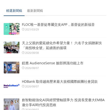
精選新聞稿
最新新聞稿
FLOC唯一基督徒專屬交友APP，基督徒的新福音
2021/03/29
天上父親的愛延續化作希望力量！ 六名子女捐贈家扶
「南投映全號」延續善的循環
2026/08/08
鎧應 AudienceSense 臉部辨識功能上市
2026/08/07
HDBank 取得越南歷來最大規模國際銀團社會貸款
2026/08/07
創智動能強化AI與經營雙軸競爭力 投資長受臺大EMBA
邀分享AI時代投資思維
2026/08/07