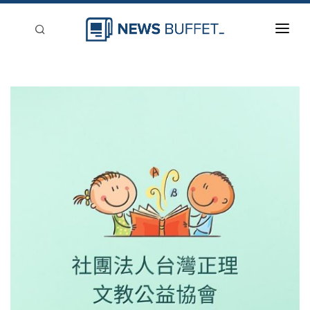
回到首頁
新聞稿分類
登入
刊登