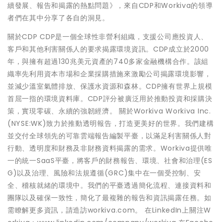
續發展、報告和揭露的熱點問題》，來自CDP和Workiva的領導
者們在其中分享了各自的洞見。
關於CDP CDP是一個全球性非營利組織，支援公司應投資人、
客戶和其他利害關係人的要求揭露環境資訊。CDP成立於2000
年，與擁有超過130兆美元資產的740多家金融機構合作。該組
織率先利用資本市場和企業採購措施來激勵公司揭露環境影響，
並減少溫室氣體排放、保護水資源和森林。CDP擁有世界上規模
首屈一指的環境資料庫。CDP評分被廣泛用於推動投資和採購決
策，實現零碳、永續的強韌經濟。 關於Workiva Workiva Inc.
(NYSE:WK)致力於推動透明報告，打造更美好的世界。我們建構
並交付全球領先的可靠雲端報告編製平臺，以滿足利害關係人對
行動、透明度和財務及非財務資料揭露的需求。Workiva提供唯
一的統一SaaS平臺，將客戶的財務報告、環境、社會和治理(ES
G)以及治理、風險和法規遵循(GRC)集中在一個受控制、安
全、稽核就緒的環境中。我們的平臺透過簡化流程、連接資料和
團隊以及確保一致性，簡化了最複雜的報告和資訊揭露任務。如
需瞭解更多資訊，請造訪workiva.com。 在LinkedIn上關注W