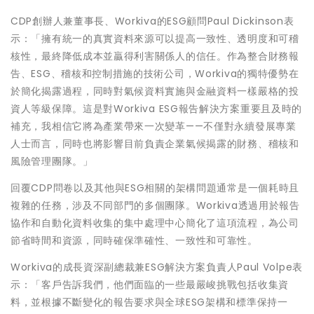
CDP創辦人兼董事長、Workiva的ESG顧問Paul Dickinson表
示：「擁有統一的真實資料來源可以提高一致性、透明度和可稽
核性，最終降低成本並贏得利害關係人的信任。作為整合財務報
告、ESG、稽核和控制措施的技術公司，Workiva的獨特優勢在
於簡化揭露過程，同時對氣候資料實施與金融資料一樣嚴格的投
資人等級保障。這是對Workiva ESG報告解決方案重要且及時的
補充，我相信它將為產業帶來一次變革——不僅對永續發展專業
人士而言，同時也將影響目前負責企業氣候揭露的財務、稽核和
風險管理團隊。」
回覆CDP問卷以及其他與ESG相關的架構問題通常是一個耗時且
複雜的任務，涉及不同部門的多個團隊。Workiva透過用於報告
協作和自動化資料收集的集中處理中心簡化了這項流程，為公司
節省時間和資源，同時確保準確性、一致性和可靠性。
Workiva的成長資深副總裁兼ESG解決方案負責人Paul Volpe表
示：「客戶告訴我們，他們面臨的一些最嚴峻挑戰包括收集資
料，並根據不斷變化的報告要求與全球ESG架構和標準保持一