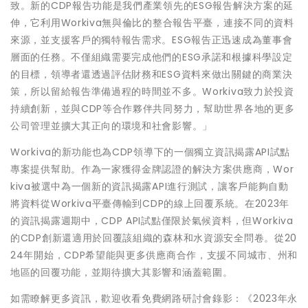
致。新的CDP報告功能是我們產業領先的ESG報告解決方案的延
伸，它利用Workiva無與倫比的整合報告平臺，連接不同的資料
來源，並支援客戶的獨特報告需求。ESG報告正迅速成為董事會
層面的任務。不僅組織需要完成他們的ESG承諾和根據科學設定
的目標，領導者還透過評估財務和ESG資料來做出關鍵的商業決
策，所以留給報告準備過程的時間並不多。Workiva致力於投資
持續創新，並與CDP等合作夥伴共同努力，幫助世界各地的更多
公司管理並擴大其正向的環境和社會影響。」
Workiva的新功能也為CDP領導下的一個獨立資訊揭露API試點
專案提供幫助。作為一家獲得金牌認證的解決方案供應商，Wor
kiva被選中為一個新的資訊揭露API進行測試，讓客戶能夠自動
將資料從Workiva平臺傳輸到CDP的線上回覆系統。在2023年
的資訊揭露週期中，CDP API試點僅限於氣候資料，但Workiva
的CDP創新還適用於回覆該組織的森林和水資源安全問卷。從20
24年開始，CDP希望能與更多供應商合作，支援不同城市、州和
地區的回覆功能，並期待擴大其影響和涵蓋範圍。
如需瞭解更多資訊，歡迎收看免費網路研討會錄影：《2023年永