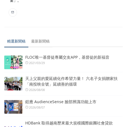
窗」。
精選新聞稿
最新新聞稿
FLOC唯一基督徒專屬交友APP，基督徒的新福音
2021/03/29
天上父親的愛延續化作希望力量！ 六名子女捐贈家扶
「南投映全號」延續善的循環
2026/08/08
鎧應 AudienceSense 臉部辨識功能上市
2026/08/07
HDBank 取得越南歷來最大規模國際銀團社會貸款