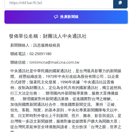
推廣新聞稿
發佈單位名稱：財團法人中央通訊社
新聞聯絡人：訊息服務核稿員
聯絡電話：02-25051180
聯絡信箱：
timtimcna@mail.cna.com.tw
中央通訊社是中華民國的國家通訊社，是台灣最具影響力的新聞媒
體。 經歷組織改造，1973年中央社改組為股份有限公司，以企業
方式經營；隨著民主化發展，1996年依據「中央通訊社設置條
例」改制為財團法人，定位為全民共有的國家通訊社，獨立超然執
行三大法定任務： ．辦理國內外新聞報導業務，服務大眾傳播媒
體。 ．辦理國家對外新聞通訊業務，促進國際對台灣之瞭解。 ．
加強與國際新聞通訊社合作，增進國際新聞交流。 秉持「正確、
領先、客觀、翔實」的基本原則，中央社專業新聞團隊每天以中、
英、日文即時對外發出上千則新聞、照片、圖表、影音與資訊，是
台灣唯一多語文新聞媒體，服務對象從媒體客戶擴大為閱聽大眾；
從台灣民眾延伸至全球僑胞與讀者，充分扮演「台灣之眼，世界之