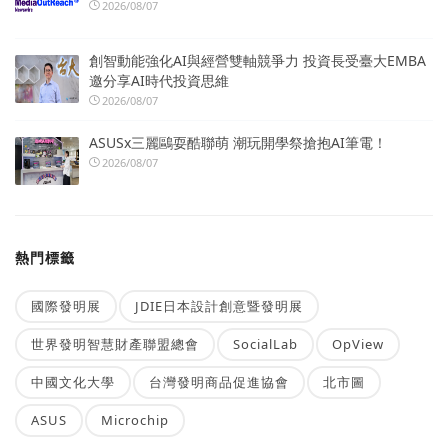
2026/08/07
創智動能強化AI與經營雙軸競爭力 投資長受臺大EMBA
邀分享AI時代投資思維
2026/08/07
ASUSx三麗鷗耍酷聯萌 潮玩開學祭搶抱AI筆電！
2026/08/07
熱門標籤
國際發明展
JDIE日本設計創意暨發明展
世界發明智慧財產聯盟總會
SocialLab
OpView
中國文化大學
台灣發明商品促進協會
北市圖
ASUS
Microchip