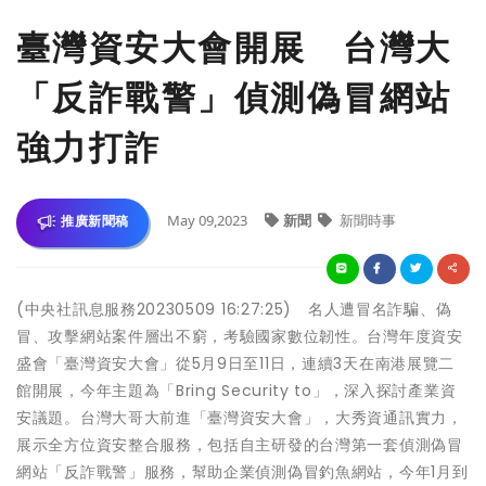
臺灣資安大會開展 台灣大
「反詐戰警」偵測偽冒網站
強力打詐
May 09,2023
新聞
新聞時事
推廣新聞稿
(中央社訊息服務20230509 16:27:25) 名人遭冒名詐騙、偽
冒、攻擊網站案件層出不窮，考驗國家數位韌性。台灣年度資安
盛會「臺灣資安大會」從5月9日至11日，連續3天在南港展覽二
館開展，今年主題為「Bring Security to」，深入探討產業資
安議題。台灣大哥大前進「臺灣資安大會」，大秀資通訊實力，
展示全方位資安整合服務，包括自主研發的台灣第一套偵測偽冒
網站「反詐戰警」服務，幫助企業偵測偽冒釣魚網站，今年1月到