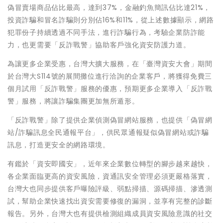
偽冒賣場商品佔比最高，達到37%，金融釣魚簡訊佔比達21%，
投資詐騙和冒名詐騙則分別佔16%和11%，從上述數據顯示，網路
犯罪份子持續透過不同手法，進行詐騙行為，考驗企業防詐能
力，也更需要「反詐戰警」協助客戶強化資安防護力道。
為讓更多企業受惠，台灣大擴大服務，在「臺灣資安大會」期間
於台灣大S114號的展間攤位進行洽詢的企業客戶，將獲得免費三
個月試用「反詐戰警」服務的優惠，預期更多企業導入「反詐戰
警」服務，將讓詐騙集團更加無所遁形。
「反詐戰警」除了提供企業偵測偽冒網站服務，也提供「偽冒網
站/詐騙訊息全民通報平台」，供民眾通報疑似偽冒網站或詐騙
訊息，打造更安全的網路環境。
有鑑於「資安即國安」，近年來企業數位轉型的腳步越來越快，
各企業面臨更高的資安風險，資通訊安全管理必須更嚴格落實，
台灣大也同步提供客戶曝險評級、弱點掃描、源碼掃描、滲透測
試，幫助企業快速找出資安需要修復的漏洞，並享有完整的診斷
報告。另外，台灣大也有提供檢測組織成員資安風險意識的社交