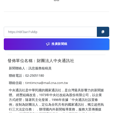
推廣新聞稿
發佈單位名稱：財團法人中央通訊社
新聞聯絡人：訊息服務核稿員
聯絡電話：02-25051180
聯絡信箱：
timtimcna@mail.cna.com.tw
中央通訊社是中華民國的國家通訊社，是台灣最具影響力的新聞媒
體。 經歷組織改造，1973年中央社改組為股份有限公司，以企業
方式經營；隨著民主化發展，1996年依據「中央通訊社設置條
例」改制為財團法人，定位為全民共有的國家通訊社，獨立超然執
行三大法定任務： ．辦理國內外新聞報導業務，服務大眾傳播媒