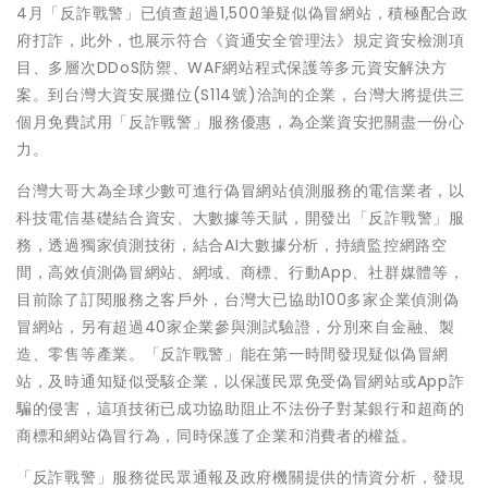
4月「反詐戰警」已偵查超過1,500筆疑似偽冒網站，積極配合政
府打詐，此外，也展示符合《資通安全管理法》規定資安檢測項
目、多層次DDoS防禦、WAF網站程式保護等多元資安解決方
案。到台灣大資安展攤位(S114號)洽詢的企業，台灣大將提供三
個月免費試用「反詐戰警」服務優惠，為企業資安把關盡一份心
力。
台灣大哥大為全球少數可進行偽冒網站偵測服務的電信業者，以
科技電信基礎結合資安、大數據等天賦，開發出「反詐戰警」服
務，透過獨家偵測技術，結合AI大數據分析，持續監控網路空
間，高效偵測偽冒網站、網域、商標、行動App、社群媒體等，
目前除了訂閱服務之客戶外，台灣大已協助100多家企業偵測偽
冒網站，另有超過40家企業參與測試驗證，分別來自金融、製
造、零售等產業。「反詐戰警」能在第一時間發現疑似偽冒網
站，及時通知疑似受駭企業，以保護民眾免受偽冒網站或App詐
騙的侵害，這項技術已成功協助阻止不法份子對某銀行和超商的
商標和網站偽冒行為，同時保護了企業和消費者的權益。
「反詐戰警」服務從民眾通報及政府機關提供的情資分析，發現