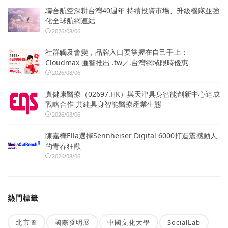
聯合航空深耕台灣40週年 持續投資市場、升級機隊並強
化全球航網連結
2026/08/06
社群觸及會變，品牌入口要掌握在自己手上：
Cloudmax 匯智推出 .tw／.台灣網域限時優惠
2026/08/06
真健康醫療（02697.HK）與天津具身智能創新中心達成
戰略合作 共建具身智能醫療產業生態
2026/08/06
陳嘉樺Ella選擇Sennheiser Digital 6000打造震撼動人
的青春狂歡
2026/08/06
熱門標籤
北市圖
國際發明展
中國文化大學
SocialLab