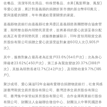
佐餐品、清潔等民生用品、特殊營養品、水果(鳳梨釋迦、鳳梨)
等愛心資源，累計對嘉義縣的捐贈折算市價約新台幣810萬元，
愛與溫暖的關懷，年年傳遞給需要關懷的家庭。
嘉義縣物資銀行由嘉義縣社會局委託嘉義縣慈善團體聯合協會營
運，期間整合縣內弱勢民眾需求，並將募得的愛心資源妥善分配
給真正有需求弱勢民眾；經服務數據顯示，111年度領用期貨交易
所股份有限公司捐贈之愛心資源受益對象達6012人次(1,905戶
次)。
其中，服務對象占最高者為近貧戶33.6%(640戶次)；次為身心
障礙者23.62%(450戶次)，第三多為緊急變故20.37%(388戶
次)，其餘為弱勢長者12.7%(242戶次)，及弱勢幼童9.71%(185
戶)。
聚沙成塔、愛心滿溢112年金融有愛聯合捐贈物資銀行，社會局感
謝臺灣期貨交易所股份有限公司、臺灣證券交易所股份有限公
司、臺灣集中保管結算所股份有限公司、合作金庫商業銀行股份
有限公司、財團法人金融聯合徵信中心、財團法人中華民國證券