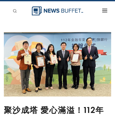
回到首頁
新聞稿分類
登入
刊登
聚沙成塔 愛心滿溢！112年