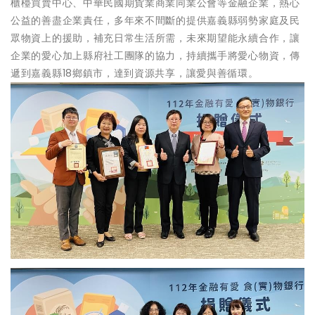
櫃檯買賣中心、中華民國期貨業商業同業公會等金融企業，熱心
公益的善盡企業責任，多年來不間斷的提供嘉義縣弱勢家庭及民
眾物資上的援助，補充日常生活所需，未來期望能永續合作，讓
企業的愛心加上縣府社工團隊的協力，持續攜手將愛心物資，傳
遞到嘉義縣18鄉鎮市，達到資源共享，讓愛與善循環。