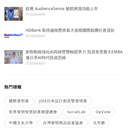
鎧應 AudienceSense 臉部辨識功能上市
2026/08/07
HDBank 取得越南歷來最大規模國際銀團社會貸款
2026/08/07
創智動能強化AI與經營雙軸競爭力 投資長受臺大EMBA
邀分享AI時代投資思維
2026/08/07
熱門標籤
國際發明展
JDIE日本設計創意暨發明展
世界發明智慧財產聯盟總會
SocialLab
OpView
中國文化大學
台灣發明商品促進協會
北市圖