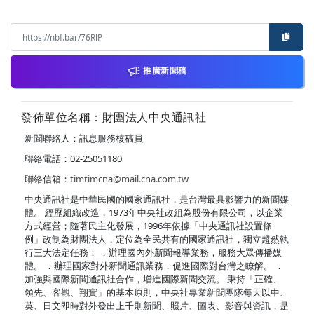
推廣新聞稿
發佈單位名稱：財團法人中央通訊社
新聞聯絡人：訊息服務核稿員
聯絡電話：02-25051180
聯絡信箱：
timtimcna@mail.cna.com.tw
中央通訊社是中華民國的國家通訊社，是台灣最具影響力的新聞媒
體。 經歷組織改造，1973年中央社改組為股份有限公司，以企業
方式經營；隨著民主化發展，1996年依據「中央通訊社設置條
例」改制為財團法人，定位為全民共有的國家通訊社，獨立超然執
行三大法定任務： ．辦理國內外新聞報導業務，服務大眾傳播媒
體。 ．辦理國家對外新聞通訊業務，促進國際對台灣之瞭解。 ．
加強與國際新聞通訊社合作，增進國際新聞交流。 秉持「正確、
領先、客觀、翔實」的基本原則，中央社專業新聞團隊每天以中、
英、日文即時對外發出上千則新聞、照片、圖表、影音與資訊，是