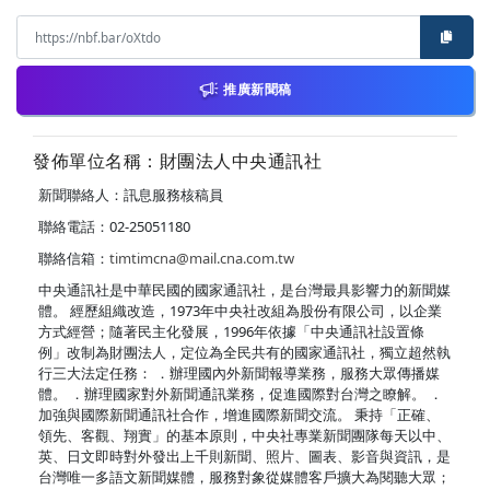
推廣新聞稿
發佈單位名稱：財團法人中央通訊社
新聞聯絡人：訊息服務核稿員
聯絡電話：02-25051180
聯絡信箱：
timtimcna@mail.cna.com.tw
中央通訊社是中華民國的國家通訊社，是台灣最具影響力的新聞媒
體。 經歷組織改造，1973年中央社改組為股份有限公司，以企業
方式經營；隨著民主化發展，1996年依據「中央通訊社設置條
例」改制為財團法人，定位為全民共有的國家通訊社，獨立超然執
行三大法定任務： ．辦理國內外新聞報導業務，服務大眾傳播媒
體。 ．辦理國家對外新聞通訊業務，促進國際對台灣之瞭解。 ．
加強與國際新聞通訊社合作，增進國際新聞交流。 秉持「正確、
領先、客觀、翔實」的基本原則，中央社專業新聞團隊每天以中、
英、日文即時對外發出上千則新聞、照片、圖表、影音與資訊，是
台灣唯一多語文新聞媒體，服務對象從媒體客戶擴大為閱聽大眾；