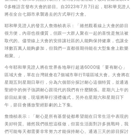
0多種語言發布大會的節目。自2023年7月7日起，耶和華見證人
將在全台七縣市承襲過去的方式舉行大會。
耶和華見證人的發言人詹煥楨表示：「雖然觀看線上大會的節目
很方便，內容也很優質，但跟一大群人聚在一起的喜悅是無法被
取代的。儘管線上大會的安排讓社區的人能夠保持健康，也讓全
球數百萬人能夠參加，但我們一直都很期待能在大型集會上歡樂
相聚。」
今年耶和華見證人將在世界各地舉行超過6000場「要有耐心」
區域大會，單在台灣就會在7個城市舉行11場區域大會。大會將在
星期五到星期日舉行，分為六個部分探討耐心這個特質，並通過
聖經中的例子強調耐心跟現代的我們有什麼關係。星期六上午的
節目結束後，現場將舉行浸禮儀式，另外在星期六和星期日下
午，節目會播放聖經影劇的上下集。
詹煥楨表示：「耐心是所有基督徒都希望能在日常生活中表現的
美好特質。雖然我們很想這樣做，但當生活面對許多挑戰時，我
們可能每天都需要非常努力才能保持耐心。通過三天的節目探討