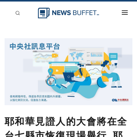
回到首頁
新聞稿分類
登入
刊登
耶和華見證人的大會將在全
台七縣市恢復現場舉行. 耶