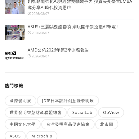
創智動能強化AI與經營雙軸競爭力 投資長受臺大EMBA
邀分享AI時代投資思維
2026/08/07
ASUSx三麗鷗耍酷聯萌 潮玩開學祭搶抱AI筆電！
2026/08/07
AMD公佈2026年第2季財務報告
2026/08/07
熱門標籤
國際發明展
JDIE日本設計創意暨發明展
世界發明智慧財產聯盟總會
SocialLab
OpView
中國文化大學
台灣發明商品促進協會
北市圖
ASUS
Microchip