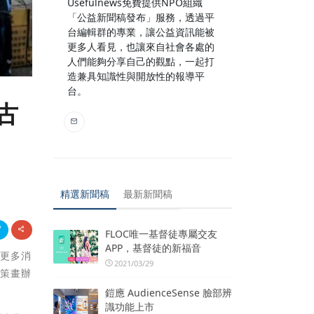
Usefulnews免費提供NPO組織
「公益新聞稿發布」服務，透過平
台編輯群的專業，讓公益資訊能被
更多人看見，也讓來自社會各處的
人們能夠分享自己的觀點，一起打
造兼具知識性與開放性的報導平
台。
古
精選新聞稿
最新新聞稿
FLOC唯一基督徒專屬交友
APP，基督徒的新福音
引更多消
2021/03/29
司策畫辦
鎧應 AudienceSense 臉部辨
識功能上市