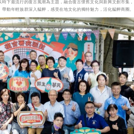
以時下最流行的復古風潮為主題，融合復古懷舊文化與新興文創市集
，帶動年輕族群深入艋舺，感受在地文化的獨特魅力，活化艋舺商圈