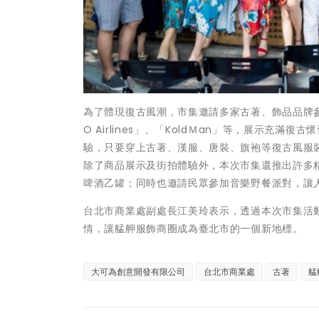
為了體現復古風潮，市集邀請多家古著、飾品品牌參展，如
O Airlines」、「KoldＭan」等，展示
驗，只要穿上古著、漢服、唐裝、旗袍等復古風服
除了商品展示及街拍體驗外，本次市集還推出許多精
啤酒乙罐；同時也邀請民眾參加音樂野餐派對，讓
台北市商業處副處長江美玲表示，透過本次市集活
情，讓艋舺服飾商圈成為臺北市的一個新地標。
大可為創意開發有限公司
台北市商業處
古著
艋