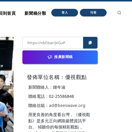
回到首頁
新聞稿分類
登入
刊登
推廣新聞稿
發佈單位名稱：優視觀點
新聞聯絡人：鍾年淑
聯絡電話：02-25586848
聯絡信箱：
ad@beeswave.org
用更良善的角度看台灣，《優視觀
點》是多元正向網路媒體資訊平
台。 傾聽你的每個精彩觀點，