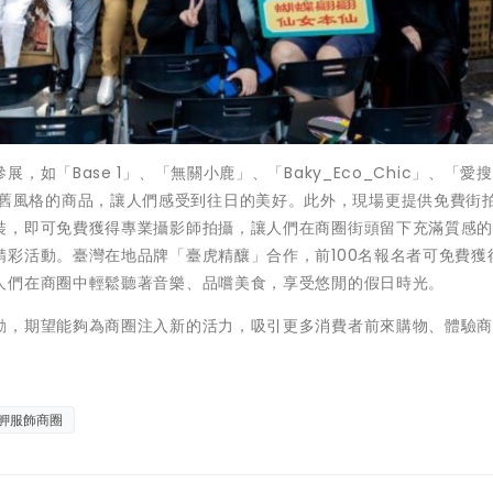
「Base 1」、「無關小鹿」、「Baky_Eco_Chic」、「愛搜
充滿復古懷舊風格的商品，讓人們感受到往日的美好。此外，現場更提供免費街
裝，即可免費獲得專業攝影師拍攝，讓人們在商圈街頭留下充滿質感
彩活動。臺灣在地品牌「臺虎精釀」合作，前100名報名者可免費獲
人們在商圈中輕鬆聽著音樂、品嚐美食，享受悠閒的假日時光。
動，期望能夠為商圈注入新的活力，吸引更多消費者前來購物、體驗
舺服飾商圈