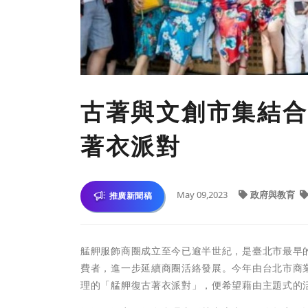
古著與文創市集結合
著衣派對
May 09,2023
政府與教育
推廣新聞稿
艋舺服飾商圈成立至今已逾半世紀，是臺北市最早
費者，進一步延續商圈活絡發展。今年由台北市商
理的「艋舺復古著衣派對」，便希望藉由主題式的