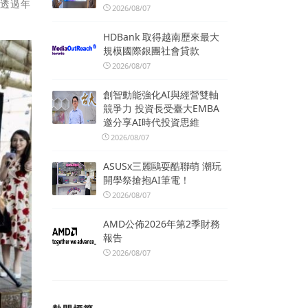
，透過年
2026/08/07
。
HDBank 取得越南歷來最大
規模國際銀團社會貸款
2026/08/07
創智動能強化AI與經營雙軸
競爭力 投資長受臺大EMBA
邀分享AI時代投資思維
2026/08/07
ASUSx三麗鷗耍酷聯萌 潮玩
開學祭搶抱AI筆電！
2026/08/07
AMD公佈2026年第2季財務
報告
2026/08/07