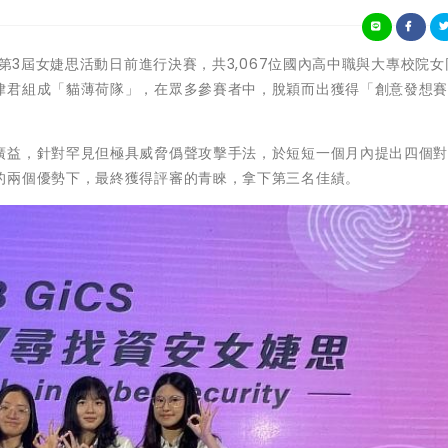
23 GiCS第3屆女婕思活動日前進行決賽，共3,067位國內高中職與大專校院
律君組成「貓薄荷隊」，在眾多參賽者中，脫穎而出獲得「創意發想
廣益，針對罕見但極具威脅僞聲攻擊手法，於短短一個月內提出四個
的兩個優勢下，最終獲得評審的青睞，拿下第三名佳績。