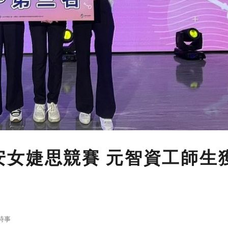
找資安女婕思競賽 元智資工師生
時事