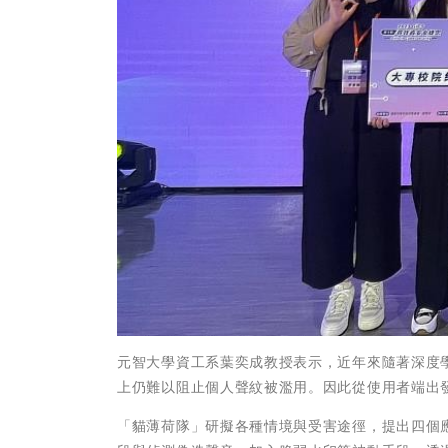
元智大學資工系葉奕成教授表示，近年來隨著深度
上仍難以阻止個人聲紋被濫用。因此從使用者端出
「貓薄荷隊」研擬各種情境與受害途徑，提出四個