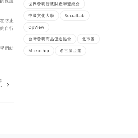
覺的保護
世界發明智慧財產聯盟總會
中國文化大學
SocialLab
用在防止
OpView
能夠自行
台灣發明商品促進協會
北市圖
同學們結
Microchip
名古屋亞運
篇
.