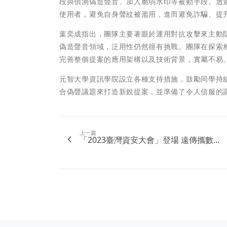
段與偵測偽造聲音、加入脆弱水印等被動手段。透
使用者，避免自身聲紋被濫用，進而避免詐騙、提
葉奕成指出，團隊主要著眼於運用對抗攻擊來主動
偽造聲音領域，泛用性仍然很有挑戰。團隊在探索
完善整個提案的應用架構以及技術背景，實屬不易
元智大學資訊學院設立各種支持措施，鼓勵同學持
合偽聲議題來打造新銳提案，並準備了令人信服的
上一篇
「2023臺灣資安大會」登場 遠傳攜數...