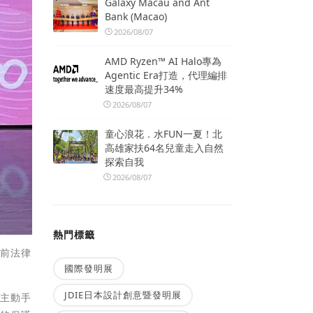
Galaxy Macau and Ant
Bank (Macao)
2026/08/07
AMD Ryzen™ AI Halo專為
Agentic Era打造，代理編排
速度最高提升34%
2026/08/07
童心浪花．水FUN一夏！北
高雄家扶64名兒童走入自然
探索自我
2026/08/07
熱門標籤
目前法律
國際發明展
JDIE日本設計創意暨發明展
等主動手