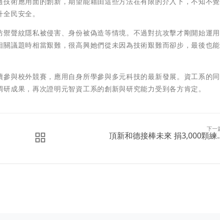
過技術應用面的創新，期望能藉由這些方法在有限的介入下，不知不
升全民安全。
防禦聲紋隱私被侵害、身份被偽造等情境。不過對抗攻擊才剛開始運
相關議題時相當艱難，很高興她們從未因為技術艱難而卻步，最後也
。
續參與校外競賽，應用自身所學參與多元科技的最新發展。資工系的
調研成果，再次證明元智資工系的創新與研究能力受到各方肯定。
下一
頂新和德接棒未來 捐3,000顆練..