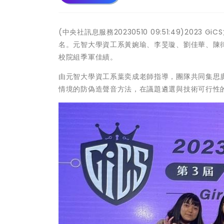
(中央社訊息服務20230510 09:51:49)20
名。元智大學資工系黃婉瑜、李旻璇、劉佳華、陳
校院組季軍佳績。
由元智大學資工系葉奕成老師指導，團隊共同集思
情境的防偽造聲音方法，在議題遴選與技術可行性