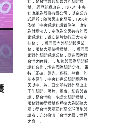
社，是台灣最具影響力的新聞媒
體。 經歷組織改造，1973年中央
社改組為股份有限公司，以企業方
式經營；隨著民主化發展，1996年
依據「中央通訊社設置條例」改制
為財團法人，定位為全民共有的國
家通訊社，獨立超然執行三大法定
任務： ．辦理國內外新聞報導業
務，服務大眾傳播媒體。 ．辦理國
家對外新聞通訊業務，促進國際對
台灣之瞭解。 ．加強與國際新聞通
訊社合作，增進國際新聞交流。 秉
持「正確、領先、客觀、翔實」的
基本原則，中央社專業新聞團隊每
獲
天以中、英、日文即時對外發出上
千則新聞、照片、圖表、影音與資
訊，是台灣唯一多語文新聞媒體，
服務對象從媒體客戶擴大為閱聽大
眾；從台灣民眾延伸至全球僑胞與
讀者，充分扮演「台灣之眼，世界
之窗」。