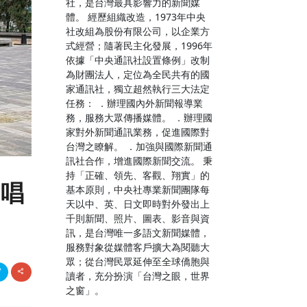
社，是台灣最具影響力的新聞媒
體。 經歷組織改造，1973年中央
社改組為股份有限公司，以企業方
式經營；隨著民主化發展，1996年
依據「中央通訊社設置條例」改制
為財團法人，定位為全民共有的國
家通訊社，獨立超然執行三大法定
任務： ．辦理國內外新聞報導業
務，服務大眾傳播媒體。 ．辦理國
家對外新聞通訊業務，促進國際對
台灣之瞭解。 ．加強與國際新聞通
訊社合作，增進國際新聞交流。 秉
持「正確、領先、客觀、翔實」的
演唱
基本原則，中央社專業新聞團隊每
天以中、英、日文即時對外發出上
千則新聞、照片、圖表、影音與資
訊，是台灣唯一多語文新聞媒體，
服務對象從媒體客戶擴大為閱聽大
眾；從台灣民眾延伸至全球僑胞與
讀者，充分扮演「台灣之眼，世界
之窗」。