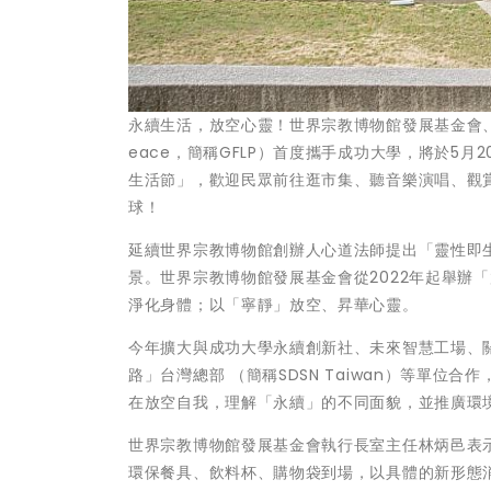
永續生活，放空心靈！世界宗教博物館發展基金會、聯合國非
eace，簡稱GFLP）首度攜手成功大學，將於5月
生活節」，歡迎民眾前往逛市集、聽音樂演唱、觀
球！
延續世界宗教博物館創辦人心道法師提出「靈性即
景。世界宗教博物館發展基金會從2022年起舉辦
淨化身體；以「寧靜」放空、昇華心靈。
今年擴大與成功大學永續創新社、未來智慧工場、關
路」台灣總部 （簡稱SDSN Taiwan）等單
在放空自我，理解「永續」的不同面貌，並推廣環
世界宗教博物館發展基金會執行長室主任林炳邑表
環保餐具、飲料杯、購物袋到場，以具體的新形態