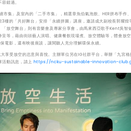
不容錯過。
續市集」及室內的「二手市集」，精選章魚伯氣泡飲、HER拼布手作
館3樓的「共好舞台」安排「永續拼圖」講座，邀請成大副校長郭耀煌
「放空舞台」則有音樂會及專家分享會，由馬來西亞歌手Kent吳智
仲呈等，藉由街頭藝人演唱、健康餐飲現場煮、放空體驗等，體會放
環保電影，還有映後座談，讓閱聽人充分理解環保永續。
來成大享受放空的恣意與喜悅。主辦單位另在IG社群平台，舉辦「九宮格
解活動訊息，請上
https://ncku-sustainable-innovation-club.