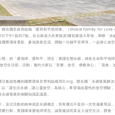
政府組織「愛與和平地球家」（Global Family for Love a
20日下午1 點到7點，在台南成大未來館及1樓前廣場大草地，舉辦「永
賞國際環保電影、參加講座交流、體驗一分鐘平安禪等，一起身心放
生態」的「愛地球、愛和平」理念，實踐生態永續，締造生命和平地
「放空生活節」活動，邀約大家以「音樂」放空、療癒身心；「蔬食」
注氣候危機的國際環保非營利組織350.org、聯合國「永續發展解決
位合作，以「讓生活永續，讓心靈放空」為核心，希望藉由靈性的放空體驗
境永續發展的相關知識及議題。
示，這次活動的精神就是永續概念，所有攤位不提供一次性拋棄用品
消費行動，實踐環保愛地球理念。誠摯邀請民眾走入放空生活，體會