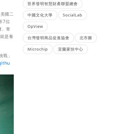
世界發明智慧財產聯盟總會
、美國二
中國文化大學
SocialLab
等7位
OpView
健、青
空就是養
台灣發明商品促進協會
北市圖
Microchip
宜蘭家扶中心
挑戰」
githu