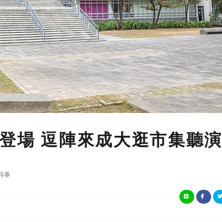
0登場 逗陣來成大逛市集聽
時事