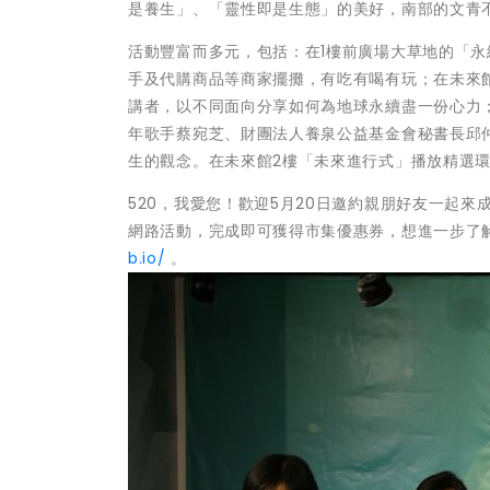
是養生」、「靈性即是生態」的美好，南部的文青
活動豐富而多元，包括：在1樓前廣場大草地的「永
手及代購商品等商家擺攤，有吃有喝有玩；在未來
講者，以不同面向分享如何為地球永續盡一份心力；
年歌手蔡宛芝、財團法人養泉公益基金會秘書長邱
生的觀念。在未來館2樓「未來進行式」播放精選
520，我愛您！歡迎5月20日邀約親朋好友一起
網路活動，完成即可獲得市集優惠券，想進一步了
b.io/
。