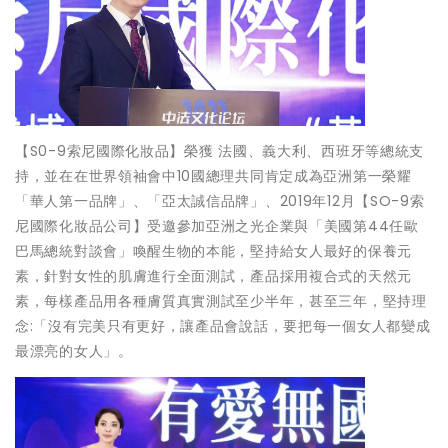
【S0-9索尼國際化妝品】榮獲 法國、義大利、西班牙等總統支
持，並在在世界領袖會中10國總理共同肯定成為亞洲第一榮耀
「華人第一品牌」、「亞太誠信品牌」、2019年12月【SO-9索
尼國際化妝品公司】受邀參加亞洲之光企業與「美國第44任歐
巴馬總統對談會」喚醒生物的本能，堅持給女人最好的保養元
素，針對女性的肌膚進行全面測試，產品採用複合式的天然元
素，每樣產品用各種膚質真實測試至少半年，甚至三年，堅持理
念:「沒有完美只有更好，讓產品會說話，要把每一個女人都變成
最漂亮的女人」。