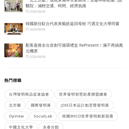
醫院：減輕交通、時間、經濟負擔
2026/08/06
韓國新任駐台代表黃載皓返回母校 巧遇文化大學同窗
2026/08/06
配客嘉推全台首創可循環禮盒 RePresent！滿千再抽萬
元機票
2026/08/06
熱門標籤
台灣發明商品促進協會
世界發明智慧財產聯盟總會
北市圖
國際發明展
JDIE日本設計創意暨發明展
OpView
SocialLab
韓國WICO世界發明創新競賽
中國文化大學
永春分館