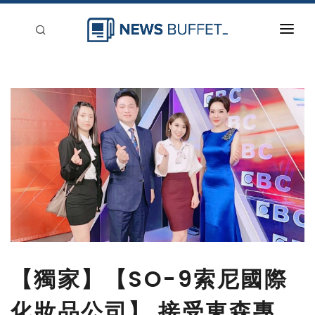
回到首頁
新聞稿分類
登入
刊登
【獨家】【SO-9索尼國際
化妝品公司】 接受東森專