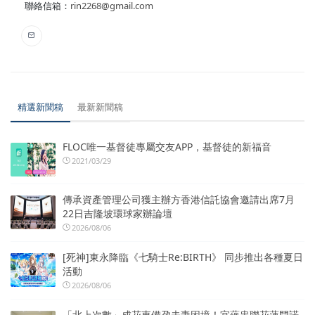
聯絡信箱：
rin2268@gmail.com
精選新聞稿
最新新聞稿
FLOC唯一基督徒專屬交友APP，基督徒的新福音
2021/03/29
傳承資產管理公司獲主辦方香港信託協會邀請出席7月
22日吉隆坡環球家辦論壇
2026/08/06
[死神]東永降臨《七騎士Re:BIRTH》 同步推出各種夏日
活動
2026/08/06
「北上次數」成花東備孕夫妻困境！宜蘊串聯花蓮門諾