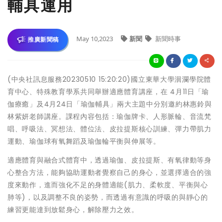
輔具運用
May 10,2023
新聞
新聞時事
推廣新聞稿
(中央社訊息服務20230510 15:20:20)國立東華大學洄瀾學院體
育中心、特殊教育學系共同舉辦適應體育講座，在 4月11日「瑜
伽療癒」及4月24日「瑜伽輔具」兩大主題中分別邀約林惠鈴與
林紫妍老師講座。課程內容包括：瑜伽牌卡、人形脈輪、音流梵
唱、呼吸法、冥想法、體位法、皮拉提斯核心訓練、彈力帶肌力
運動、瑜伽球有氧舞蹈及瑜伽輪平衡與伸展等。
適應體育與融合式體育中，透過瑜伽、皮拉提斯、有氧律動等身
心整合方法，能夠協助運動者覺察自己的身心，並選擇適合的強
度來動作，進而強化不足的身體適能(肌力、柔軟度、平衡與心
肺等)，以及調整不良的姿勢，而透過有意識的呼吸的與靜心的
練習更能達到放鬆身心，解除壓力之效。