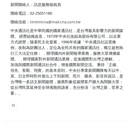
新聞聯絡人：訊息服務核稿員
聯絡電話：02-25051180
聯絡信箱：
timtimcna@mail.cna.com.tw
中央通訊社是中華民國的國家通訊社，是台灣最具影響力的新聞媒
體。 經歷組織改造，1973年中央社改組為股份有限公司，以企業
方式經營；隨著民主化發展，1996年依據「中央通訊社設置條
例」改制為財團法人，定位為全民共有的國家通訊社，獨立超然執
行三大法定任務： ．辦理國內外新聞報導業務，服務大眾傳播媒
體。 ．辦理國家對外新聞通訊業務，促進國際對台灣之瞭解。 ．
加強與國際新聞通訊社合作，增進國際新聞交流。 秉持「正確、
領先、客觀、翔實」的基本原則，中央社專業新聞團隊每天以中、
英、日文即時對外發出上千則新聞、照片、圖表、影音與資訊，是
台灣唯一多語文新聞媒體，服務對象從媒體客戶擴大為閱聽大眾；
從台灣民眾延伸至全球僑胞與讀者，充分扮演「台灣之眼，世界之
窗」。