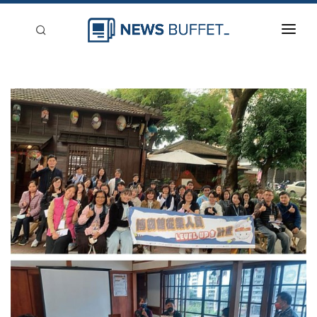
回到首頁
新聞稿分類
登入
刊登