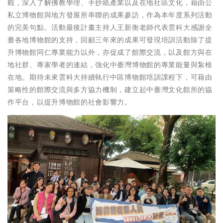
觀，深入了解佛教學理、手抄紙產業以及在地社區文化，藉由公
私立博物館與地方發展所串聯的成果參訪，作為本年度系列活動
的完美句點。活動最後計畫主持人王新衡老師代表雲科大感謝全
臺各地博物館的支持，回顧三年來的成果可發現培訓活動除了提
升博物館同仁專業能力以外，亦促成了館際交流，以及館方與在
地社群、專家學者的連結，強化中臺灣博物館的專業能量與紮根
在地。期待未來雲科大持續執行中區博物館培訓課程下，可藉由
策略性的館際交流與多方協力機制，建立起中臺灣文化館所的協
作平台，以提升博物館的社會影響力。