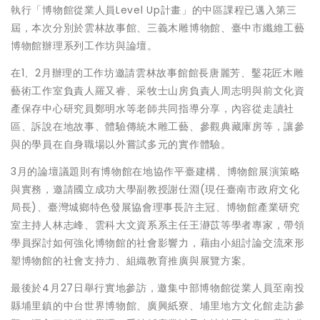
執行「博物館從業人員Level Up計畫」的中區課程已邁入第三
屆，本次分別於雲林故事館、三義木雕博物館、臺中市纖維工藝
博物館辦理系列工作坊與論壇。
在1、2月辦理的工作坊邀請雲林故事館館長唐麗芳、鑿花匠木雕
藝術工作室負責人羅又睿、采牧士山房負責人周志明與前文化資
產保存中心研究員鄭明水等老師共同指導分享，內容從走讀社
區、訴說在地故事、體驗傳統木雕工藝、參觀典藏庫房等，讓參
與的學員在自身職場以外嘗試多元的實作體驗。
3月的論壇議題則有博物館在地協作平臺建構、博物館展演策略
與實務，邀請國立成功大學副教授謝仕淵(現任臺南市政府文化
局長)、臺灣城鄉特色發展協會理事長許主冠、博物館產業研究
室主持人林志峰、雲科大文資系系主任王瀞苡等學者專家，帶領
學員探討如何強化博物館的社會影響力，藉由小組討論交流來形
塑博物館的社會支持力、組織教育推廣與展覽方案。
最後於4月27日舉行實地參訪，邀集中部博物館從業人員至南投
縣埔里鎮的中台世界博物館、廣興紙寮、埔里地方文化館走訪參