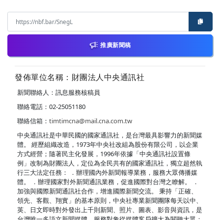
推廣新聞稿
發佈單位名稱：財團法人中央通訊社
新聞聯絡人：訊息服務核稿員
聯絡電話：02-25051180
聯絡信箱：
timtimcna@mail.cna.com.tw
中央通訊社是中華民國的國家通訊社，是台灣最具影響力的新聞媒
體。 經歷組織改造，1973年中央社改組為股份有限公司，以企業
方式經營；隨著民主化發展，1996年依據「中央通訊社設置條
例」改制為財團法人，定位為全民共有的國家通訊社，獨立超然執
行三大法定任務： ．辦理國內外新聞報導業務，服務大眾傳播媒
體。 ．辦理國家對外新聞通訊業務，促進國際對台灣之瞭解。 ．
加強與國際新聞通訊社合作，增進國際新聞交流。 秉持「正確、
領先、客觀、翔實」的基本原則，中央社專業新聞團隊每天以中、
英、日文即時對外發出上千則新聞、照片、圖表、影音與資訊，是
台灣唯一多語文新聞媒體，服務對象從媒體客戶擴大為閱聽大眾；