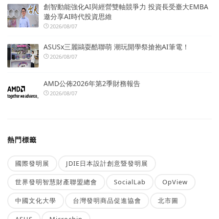
創智動能強化AI與經營雙軸競爭力 投資長受臺大EMBA
邀分享AI時代投資思維
2026/08/07
ASUSx三麗鷗耍酷聯萌 潮玩開學祭搶抱AI筆電！
2026/08/07
AMD公佈2026年第2季財務報告
2026/08/07
熱門標籤
國際發明展
JDIE日本設計創意暨發明展
世界發明智慧財產聯盟總會
SocialLab
OpView
中國文化大學
台灣發明商品促進協會
北市圖
ASUS
Microchip