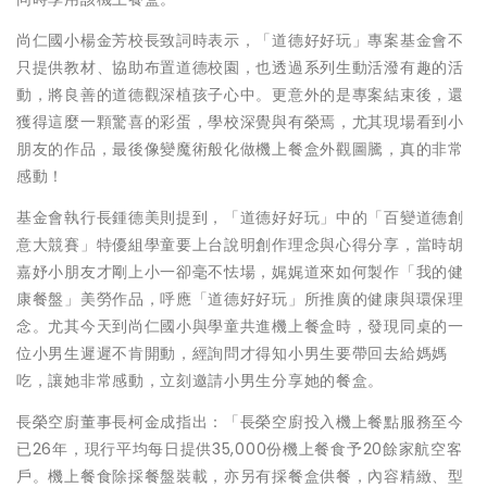
尚仁國小楊金芳校長致詞時表示，「道德好好玩」專案基金會不
只提供教材、協助布置道德校園，也透過系列生動活潑有趣的活
動，將良善的道德觀深植孩子心中。更意外的是專案結束後，還
獲得這麼一顆驚喜的彩蛋，學校深覺與有榮焉，尤其現場看到小
朋友的作品，最後像變魔術般化做機上餐盒外觀圖騰，真的非常
感動！
基金會執行長鍾德美則提到，「道德好好玩」中的「百變道德創
意大競賽」特優組學童要上台說明創作理念與心得分享，當時胡
嘉妤小朋友才剛上小一卻毫不怯場，娓娓道來如何製作「我的健
康餐盤」美勞作品，呼應「道德好好玩」所推廣的健康與環保理
念。尤其今天到尚仁國小與學童共進機上餐盒時，發現同桌的一
位小男生遲遲不肯開動，經詢問才得知小男生要帶回去給媽媽
吃，讓她非常感動，立刻邀請小男生分享她的餐盒。
長榮空廚董事長柯金成指出：「長榮空廚投入機上餐點服務至今
已26年，現行平均每日提供35,000份機上餐食予20餘家航空客
戶。機上餐食除採餐盤裝載，亦另有採餐盒供餐，內容精緻、型