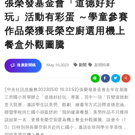
張榮發基金會「道德好好
玩」活動有彩蛋 ～學童參賽
作品榮獲長榮空廚選用機上
餐盒外觀圖騰
May 10,2023
新聞
新聞時事
推廣新聞稿
(中央社訊息服務20230510 16:33:52)張榮發基金會去年在基隆
三所國小所舉辦之「道德好好玩」專案，其中一項「百變道德創
意大競賽」邀請學生以美勞、戲劇、繪畫等方式詮釋道德意涵。
聯盟學校尚仁國小胡嘉妤的「我的健康餐盤」美勞作品不只獲得
該組第一名，更獲長榮空廚選為機上餐盒外觀圖騰。該會今（1
0）日特別與長榮空廚共赴尚仁國小，邀請全班同學分享喜悅，
同時享用該機上餐盒。