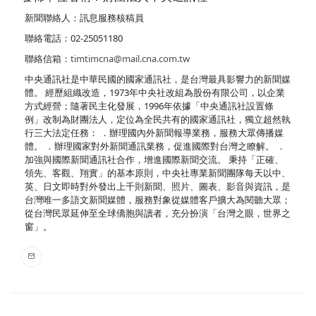
新聞聯絡人：訊息服務核稿員
聯絡電話：02-25051180
聯絡信箱：
timtimcna@mail.cna.com.tw
中央通訊社是中華民國的國家通訊社，是台灣最具影響力的新聞媒
體。 經歷組織改造，1973年中央社改組為股份有限公司，以企業
方式經營；隨著民主化發展，1996年依據「中央通訊社設置條
例」改制為財團法人，定位為全民共有的國家通訊社，獨立超然執
行三大法定任務： ．辦理國內外新聞報導業務，服務大眾傳播媒
體。 ．辦理國家對外新聞通訊業務，促進國際對台灣之瞭解。 ．
加強與國際新聞通訊社合作，增進國際新聞交流。 秉持「正確、
領先、客觀、翔實」的基本原則，中央社專業新聞團隊每天以中、
英、日文即時對外發出上千則新聞、照片、圖表、影音與資訊，是
台灣唯一多語文新聞媒體，服務對象從媒體客戶擴大為閱聽大眾；
從台灣民眾延伸至全球僑胞與讀者，充分扮演「台灣之眼，世界之
窗」。