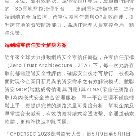
結、定位、並有效解決。遠傳發揮IT專長，透過自行開發
的「3D雲地監控治理平台」，達到雲地跨類統整，進行
端到端的全面監控、跨單位協同作業與OP高效維運，提
升跨雲地的資安防護能力，協助IT管理人員掌控全局、精
準決策。
端到端零信任安全解決方案
近年來全球大力推動網路安全零信任轉型，在零信任架構
（Zero Trust Architecture，ZTA）下，每一次允許存
取前都需經過安全性評估，確認安全後才可放行，被視為
面對現今企業日新月異的資安需求之有效解決模式。數聯
資安MDR(端點威脅偵測與回應)與ZTNA(零信任網路存
取)為內嵌式安全整合管理服務，單一平台管理不僅能輕
鬆上手，更提供完整的網路流量可見度分析，幫助企業及
早掌握資安威脅，有效防禦持續式滲透攻擊、多通道勒索
軟體，更精準快速排除問題。
「CYBERSEC 2023臺灣資安大會」於5月9日至5月11日