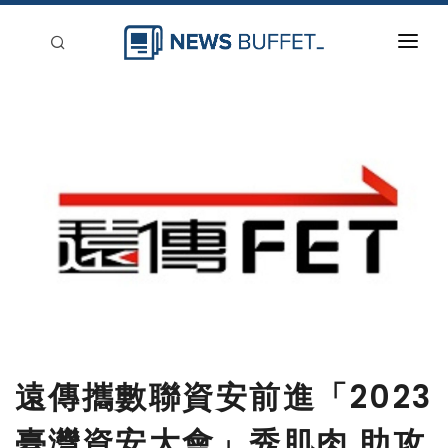
回到首頁
新聞稿分類
登入
刊登
遠傳攜數聯資安前進「2023
臺灣資安大會」秀肌肉 助攻