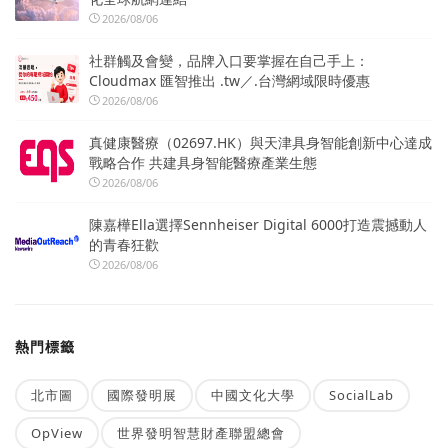
2026/08/06
社群觸及會變，品牌入口要掌握在自己手上：
Cloudmax 匯智推出 .tw／.台灣網域限時優惠
2026/08/06
真健康醫療（02697.HK）與天津具身智能創新中心達成
戰略合作 共建具身智能醫療產業生態
2026/08/06
陳嘉樺Ella選擇Sennheiser Digital 6000打造震撼動人
的青春狂歡
2026/08/06
熱門標籤
北市圖
國際發明展
中國文化大學
SocialLab
OpView
世界發明智慧財產聯盟總會