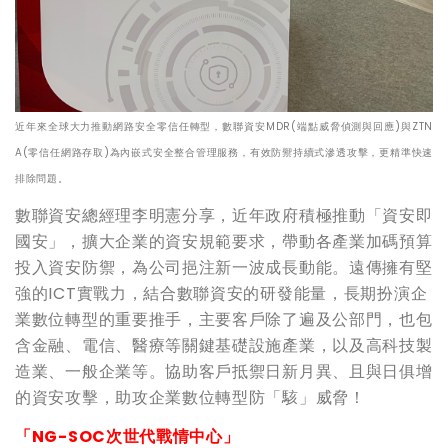
近年來全球大力推動網路安全零信任轉型，數聯資安MDR(端點威脅偵測與回應)與ZTN
A(零信任網路存取)為內嵌式安全整合管理服務，有效防禦持續式滲透攻擊，更精準快速
排除問題。
數聯資安總經理李明憲分享，近年政府積極推動「資安即
國安」，擴大企業的資安規範要求，帶動各產業加碼預算
投入資安防禦，為公司挹注新一波成長動能。遠傳擁有堅
強的ICT實戰力，結合數聯資安的研發能量，長期扮演企
業數位轉型的重要推手，主要客戶除了遍及公部門，也包
含金融、電信、醫療等關鍵基礎設施產業，以及高科技製
造業、一般企業等。協助客戶抵禦日新月異、且與日俱增
的資安攻擊，助攻企業數位轉型防「駭」威脅！
「NG-SOC次世代戰情中心」