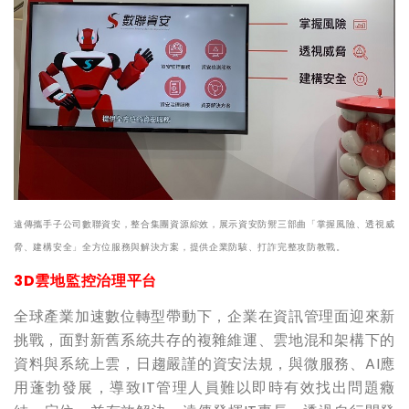
遠傳攜手子公司數聯資安，整合集團資源綜效，展示資安防禦三部曲「掌握風險、透視威
脅、建構安全」全方位服務與解決方案，提供企業防駭、打詐完整攻防教戰。
3D
雲地監控治理平台
全球產業加速數位轉型帶動下，企業在資訊管理面迎來新
挑戰，面對新舊系統共存的複雜維運、雲地混和架構下的
資料與系統上雲，日趨嚴謹的資安法規，與微服務、AI應
用蓬勃發展，導致IT管理人員難以即時有效找出問題癥