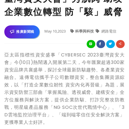
企業數位轉型 防「駭」威脅
May 10,2023
科學與科技
網路電信
推廣新聞稿
亞太區指標性資安盛事「CYBERSEC 2023臺灣資安大
會」今(10日)熱鬧邁入開展第二天，今年匯聚超過300家
資安品牌共襄盛舉，探討全球最新防駭趨勢、各產業資安
融合。遠傳電信攜手子公司數聯資安，整合集團資源綜
效，以「打造企業數位韌性 資安內化再晉級」為題，展
示資安防禦三部曲「掌握風險、透視威脅、建構安全」全
方位服務與解決方案，提供企業防駭、打詐完整攻防教
戰，明星級產品服務「NG SOC次世代戰情中心」、「3
D雲地監控治理平台」、「端到端零信任安全解決方案」
更獲專業人士好評。