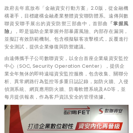
政府去年底放布「金融資安行動方案」2.0版，從金融機
構著手，目標建構金融產業整體資安聯防體系。遠傳與數
聯資安聯手展出的資安防禦三部曲中，首部曲
「掌握風
險」
，即是協助企業掌握外部暴露風險、內部存在漏洞，
並擬訂有效防範機制。包含模擬駭客攻擊模式，反覆進行
安全測試，提供企業修復與防禦建議。
由遠傳攜手子公司數聯資安，以全台首座企業級資安監控
中心（SOC, Security Operation Center），提供企
業全年無休的即時遠端資安監控服務，包含收集、關聯分
析、異常網路行為監控等多重日誌記錄，如防火牆、入侵
偵測系統、網頁應用防火牆、防毒軟體系統及AD等，並
每月提供報表，作為客戶資訊安全的管理依據。