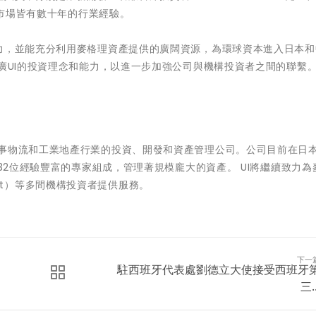
產市場皆有數十年的行業經驗。
能力，並能充分利用麥格理資產提供的廣闊資源，為環球資本進入日本和
推廣UI的投資理念和能力，以進一步加強公司與機構投資者之間的聯繫
，是一間專門從事物流和工業地產行業的投資、開發和資產管理公司。公司目前在日
由32位經驗豐富的專家組成，管理著規模龐大的資產。 UI將繼續致力為
ement）等多間機構投資者提供服務。
下一
駐西班牙代表處劉德立大使接受西班牙
三..