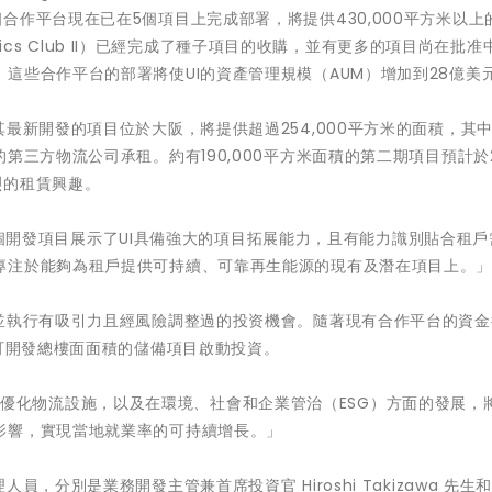
合作平台現在已在5個項目上完成部署，將提供430,000平方米以上
stics Club II）已經完成了種子項目的收購，並有更多的項目尚在批准
這些合作平台的部署將使UI的資產管理規模（AUM）增加到28億美
最新開發的項目位於大阪，將提供超過254,000平方米的面積，其中約
第三方物流公司承租。約有190,000平方米面積的第二期項目預計於2
烈的租賃興趣。
：「這個開發項目展示了UI具備強大的項目拓展能力，且有能力識別貼合租
專注於能夠為租戶提供可持續、可靠再生能源的現有及潛在項目上。
別並執行有吸引力且經風險調整過的投资機會。隨著現有合作平台的資金
米可開發總樓面面積的儲備項目啟動投資。
們相信通過優化物流設施，以及在環境、社會和企業管治（ESG）方面的發展，
影響，實現當地就業率的可持續增長。」
，分別是業務開發主管兼首席投資官 Hiroshi Takizawa 先生