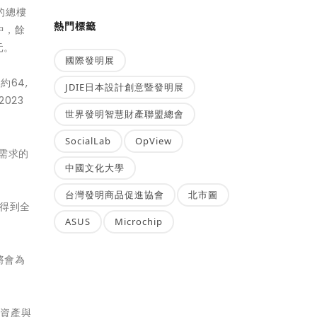
的總樓
熱門標籤
中，餘
元。
國際發明展
64,
JDIE日本設計創意暨發明展
023
世界發明智慧財產聯盟總會
SocialLab
OpView
戶需求的
中國文化大學
」
台灣發明商品促進協會
北市圖
得到全
ASUS
Microchip
將會為
和資產與