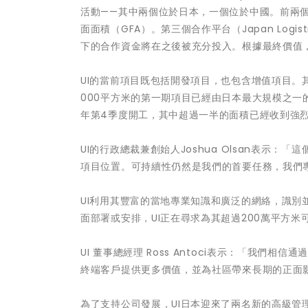
活動——其中兩個位於日本，一個位於中國。前兩個
面面積（GFA）。第三個合作平台（Japan Logi
下的合作資金將在之後被充分投入。根據最終價值，
UI的當前項目既包括開發項目，也包含增值項目。其
000平方米的第一期項目已經由日本最大規模之一的
年第4季度開工，其中超過一半的面積已經收到強
UI的行政總裁兼創始人Joshua Olsan表示
項目位置。可持續性仍然是我們的首要任務，我們
UI利用其豐富的當地專業知識和廣泛的網絡，識
面部署或安排，UI正在尋求為其超過200萬平方
UI 董事總經理 Ross Antoci表示：「我
終端客戶提供更多價值，並為社區帶來長期的正面
為了支持公司發展，UI日本迎來了兩名新的高級管理人員