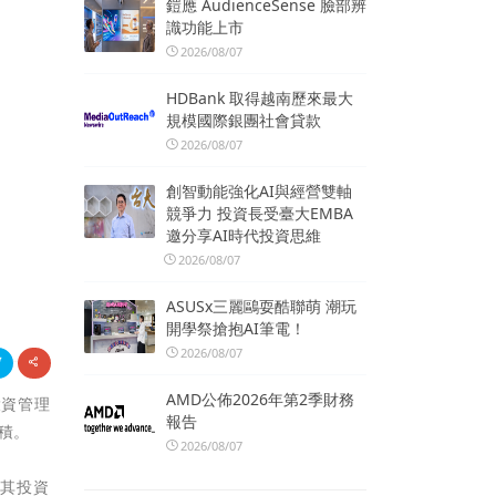
鎧應 AudienceSense 臉部辨
識功能上市
2026/08/07
HDBank 取得越南歷來最大
規模國際銀團社會貸款
2026/08/07
創智動能強化AI與經營雙軸
競爭力 投資長受臺大EMBA
邀分享AI時代投資思維
2026/08/07
ASUSx三麗鷗耍酷聯萌 潮玩
開學祭搶抱AI筆電！
2026/08/07
AMD公佈2026年第2季財務
和投資管理
報告
積。
2026/08/07
了其投資