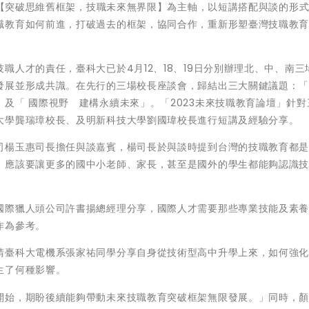
，以【突破思維舊框架，技職未來無界限】為主軸，以短講搭配與談的形
職教育如何前進，打破過去的框架，協同合作，重新形塑臺灣技職教
職人才的責任，臺科大已於4月12、18、19日分別辦理北、中、南三
發展並形成共識。在先行的三場校長座談會，歸結出三大關鍵議題：
及「 國際視野 建構永續未來」。「2023未來技職教育論壇」針對
大學龔瑞璋校長、及明新科技大學劉國瑋校長進行短講及經驗分享。
司楊玉惠司長擔任與談嘉賓，楊司長於與談時提到台灣的技職教育都
，應該要讓更多的國中小老師、家長，甚至是國外的學生都能夠認識
國際獵人頭公司許書揚總經理分享，國際人才需要那些專業技能及素
作為參考。
請臺科大電機系張家祐同學分享自身從技術型高中升學上來，如何強
生了何種影響。
開始，期盼後續能夠帶動未來技職教育突破框架無限發展。」同時，