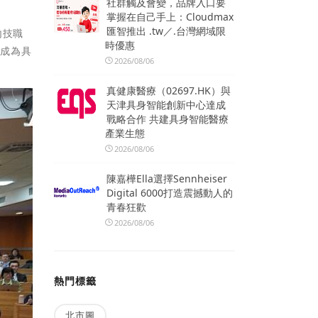
社群觸及會變，品牌入口要
掌握在自己手上：Cloudmax
匯智推出 .tw／.台灣網域限
內技職
時優惠
，成為具
2026/08/06
真健康醫療（02697.HK）與
天津具身智能創新中心達成
戰略合作 共建具身智能醫療
產業生態
2026/08/06
陳嘉樺Ella選擇Sennheiser
Digital 6000打造震撼動人的
青春狂歡
2026/08/06
熱門標籤
北市圖