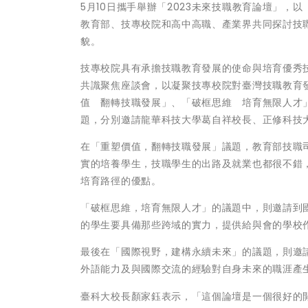
5月10日攜手舉辦「2023未來技職教育論壇」
教育部、技專校院和高中高職、產業界共同探討技
貌。
技專校院具有承擔技職教育發展的使命與培育優秀技
共識聚焦座談會，以凝聚技專校院對臺灣技職教育
值 翻轉技職發展」、「破框思維 培育無限人才」
題，分別邀請龍華科技大學葛自祥校長、正修科技
在「重塑價值，翻轉技職發展」議題，教育部技職
實的培養學生，技職學生的出路及就業也都很不錯
培育路徑的優點。
「破框思維，培育無限人才」的議題中，則邀請到
的學生要具備那些跨域的實力，提供給與會的學校
最後在「國際視野，建構永續未來」的議題，則邀
外語能力及與國際交流的經驗對自身未來的職涯產
臺科大校長顏家鈺表示，「這個論壇是一個很好的