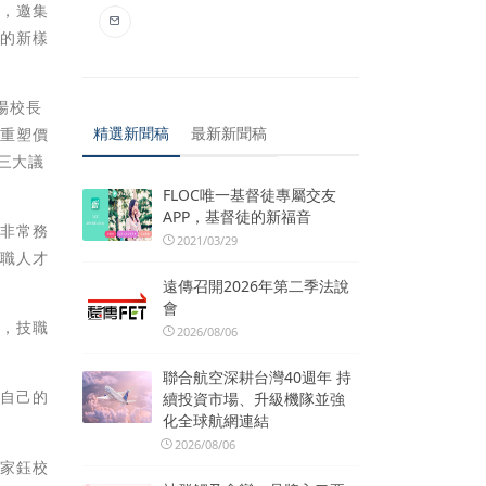
式，邀集
育的新樣
場校長
精選新聞稿
最新新聞稿
「重塑價
三大議
FLOC唯一基督徒專屬交友
APP，基督徒的新福音
是非常務
2021/03/29
技職人才
遠傳召開2026年第二季法說
會
養，技職
2026/08/06
聯合航空深耕台灣40週年 持
化自己的
續投資市場、升級機隊並強
化全球航網連結
2026/08/06
顏家鈺校