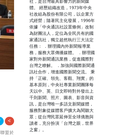
社，是台灣最具影響力的新聞媒
體。 經歷組織改造，1973年中央
社改組為股份有限公司，以企業方
式經營；隨著民主化發展，1996年
依據「中央通訊社設置條例」改制
為財團法人，定位為全民共有的國
家通訊社，獨立超然執行三大法定
任務： ．辦理國內外新聞報導業
務，服務大眾傳播媒體。 ．辦理國
家對外新聞通訊業務，促進國際對
台灣之瞭解。 ．加強與國際新聞通
訊社合作，增進國際新聞交流。 秉
持「正確、領先、客觀、翔實」的
基本原則，中央社專業新聞團隊每
天以中、英、日文即時對外發出上
千則新聞、照片、圖表、影音與資
訊，是台灣唯一多語文新聞媒體，
服務對象從媒體客戶擴大為閱聽大
眾；從台灣民眾延伸至全球僑胞與
讀者，充分扮演「台灣之眼，世界
之窗」。
育聯盟於