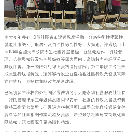
南大今年共有40個社團參加評選觀摩活動，分為學術性學藝性、
體能性康樂性、服務性及自治性綜合性等四大類別。評選項目比
照113年全國大專校院學生社團評選指標，就組織運作、資源管
理、規劃與執行及特色與績效等四大面向，邀請校內外評審分二
階段評審。第一階段針對線上資料進行評閱，第二階段由各社團
成員進行現場解說，讓評審得以全面性檢視社團行政業務及實際
運作情形，並提供相關改善精進建議。
已連續多年獲校內外社團評選佳績的小太陽永續社會服務社社長
－行政管理學系三年級吳品陞同學表示，社團的行政文書及資料
彙整工作雖然繁雜，但透過這些整理可以讓學弟妹直接透過文件
資料得知社團相關作業流程及資訊，希望帶領社團建立制度化團
隊組織，讓社團運作更為順利精進。