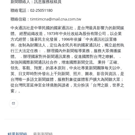
新聞聯絡人：訊息服務核稿員
聯絡電話：02-25051180
聯絡信箱：
timtimcna@mail.cna.com.tw
中央通訊社是中華民國的國家通訊社，是台灣最具影響力的新聞媒
體。 經歷組織改造，1973年中央社改組為股份有限公司，以企業
方式經營；隨著民主化發展，1996年依據「中央通訊社設置條
例」改制為財團法人，定位為全民共有的國家通訊社，獨立超然執
行三大法定任務： ．辦理國內外新聞報導業務，服務大眾傳播媒
體。 ．辦理國家對外新聞通訊業務，促進國際對台灣之瞭解。 ．
加強與國際新聞通訊社合作，增進國際新聞交流。 秉持「正確、
領先、客觀、翔實」的基本原則，中央社專業新聞團隊每天以中、
英、日文即時對外發出上千則新聞、照片、圖表、影音與資訊，是
台灣唯一多語文新聞媒體，服務對象從媒體客戶擴大為閱聽大眾；
從台灣民眾延伸至全球僑胞與讀者，充分扮演「台灣之眼，世界之
窗」。
精選新聞稿
最新新聞稿