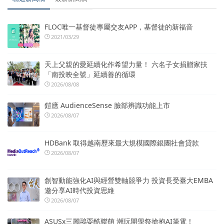
FLOC唯一基督徒專屬交友APP，基督徒的新福音
2021/03/29
天上父親的愛延續化作希望力量！ 六名子女捐贈家扶
「南投映全號」延續善的循環
2026/08/08
鎧應 AudienceSense 臉部辨識功能上市
2026/08/07
HDBank 取得越南歷來最大規模國際銀團社會貸款
2026/08/07
創智動能強化AI與經營雙軸競爭力 投資長受臺大EMBA
邀分享AI時代投資思維
2026/08/07
ASUSx三麗鷗耍酷聯萌 潮玩開學祭搶抱AI筆電！