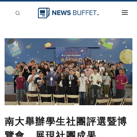
回到首頁
新聞稿分類
登入
刊登
南大舉辦學生社團評選暨博
覽會，展現社團成果