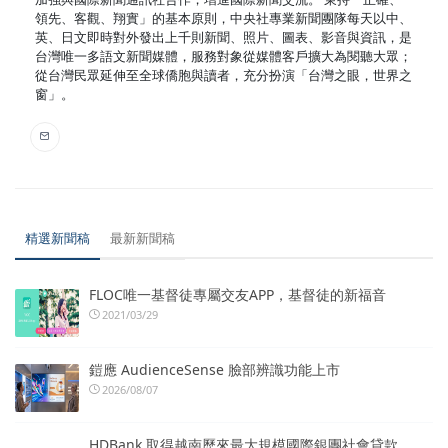
領先、客觀、翔實」的基本原則，中央社專業新聞團隊每天以中、
英、日文即時對外發出上千則新聞、照片、圖表、影音與資訊，是
台灣唯一多語文新聞媒體，服務對象從媒體客戶擴大為閱聽大眾；
從台灣民眾延伸至全球僑胞與讀者，充分扮演「台灣之眼，世界之
窗」。
精選新聞稿
最新新聞稿
FLOC唯一基督徒專屬交友APP，基督徒的新福音
2021/03/29
鎧應 AudienceSense 臉部辨識功能上市
2026/08/07
HDBank 取得越南歷來最大規模國際銀團社會貸款