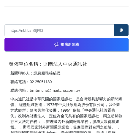
推廣新聞稿
發佈單位名稱：財團法人中央通訊社
新聞聯絡人：訊息服務核稿員
聯絡電話：02-25051180
聯絡信箱：
timtimcna@mail.cna.com.tw
中央通訊社是中華民國的國家通訊社，是台灣最具影響力的新聞媒
體。 經歷組織改造，1973年中央社改組為股份有限公司，以企業
方式經營；隨著民主化發展，1996年依據「中央通訊社設置條
例」改制為財團法人，定位為全民共有的國家通訊社，獨立超然執
行三大法定任務： ．辦理國內外新聞報導業務，服務大眾傳播媒
體。 ．辦理國家對外新聞通訊業務，促進國際對台灣之瞭解。 ．
加強與國際新聞通訊社合作，增進國際新聞交流。 秉持「正確、