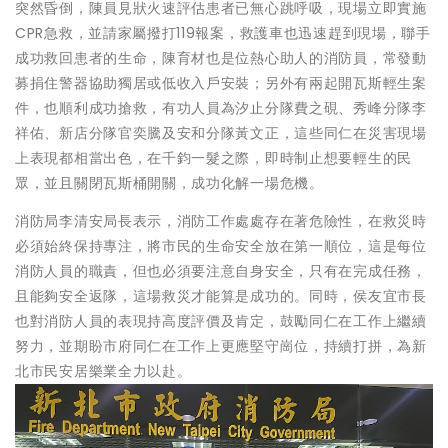
突然昏倒，陳員見狀火速評估患者已無心跳呼吸，現場立即實施
CPR急救，並請家屬撥打119報案，救護車也迅速趕到現場，聯手
成功救回患者的生命，陳育材也是位熱心助人的消防員，常發動
募捐住警器協助獨居或低收入戶安裝；另外有兩起開瓦斯輕生案
件，也順利成功搶救，有功人員為汐止分隊費之硯、秀峰分隊李
祥佑、新店分隊官奕騰及安和分隊黃文正，這些同仁在災害現場
上表現都相當出色，在千鈞一髮之際，即時制止想要輕生的民
眾，並且關閉瓦斯桶開關，成功化解一場危機。
消防局李清安局長表示，消防工作處處存在著危險性，在救災時
必須始終保持專注，將市民的生命安全放在第一順位，這是每位
消防人員的職責，但也必須要注意自身安全，只有在完成任務，
且能夠安全返隊，這場救災才能算是成功的。同時，侯友宜市長
也對消防人員的表現持高度評價及肯定，鼓勵同仁在工作上繼續
努力，並期盼市府同仁在工作上更應堅守崗位，持續打拼，為新
北市民安居樂業全力以赴。