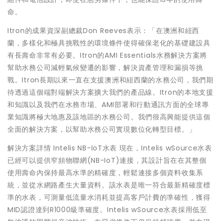
命。
Itron的成果資深副總裁Don Reeves表示：「在澳洲和紐西
蘭，多樣化和極具挑戰性的環境條件使得確保老化的基礎建設具
有長壽命非常有必要。Itron的AMI Essentials水務解決方案將
幫助水務公司減輕氣候變遷的影響，解決資產管理和漏損等挑
戰。Itron長期以來一直在支援澳洲和紐西蘭的水務公司，我們期
待透過這個端對端解決方案擴大我們的產品線。Itron的本地支援
和知識以及我們在水務市場、AMI部署和行動通訊方面的全球專
業知識將極大地惠及該地區的水務公司。我們很高興能提供這個
全面的解決方案，以幫助水務公司實現數位化轉型目標。」
解決方案詳情 Intelis NB-IoT水表 現在，Intelis wSource水表
已經可以提供窄頻物聯網(NB-IoT)連接，其設計旨在在其整個
使用壽命內保持最高水準的精確度，輕鬆連接多個資料收集系
統，並從水網路產生大量資料。該水表是唯一符合最新精確度標
準的水表，可測量低流量水消耗並提高客戶計費的準確性，獲得
MID認證達到R1000級準確度。Intelis wSource水表採用低至