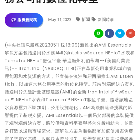
May 11,2023
新聞
新聞時事
推廣新聞稿
(中央社訊息服務20230511 12:18:09)新推出的AMI Essentials
解決方案包括適用於水務AMI的Intelis wSource NB-IoT水表和
Temetra NB-IoT數位平臺 華盛頓州利伯蒂湖--(美國商業資
訊)-- Itron, Inc. (NASDAQ: ITRI)正在革新公用事業和城市管
理能源和水資源的方式，並宣佈在澳洲和紐西蘭推出AMI Essen
tials，以加速水務公用事業的數位化轉型。該端對端解決方案包
括適用於先進計量基礎建設(AMI)的全新Itron Intelis™ wSour
ce™ NB-IoT水表和Temetra™ NB-IoT數位平臺。隨著該地區
水資源壓力不斷加劇，公用設施老化，AMI為緩解這些挑戰的影
響提供了基礎支援。AMI Essentials以一個易於部署的套裝提供
了端對端解決方案，將設備和資料平臺與整合分析相結合，並量
身打造以適應市場需求。該解決方案為順暢部署加值使用案例奠
定了堅實的基礎，以解決水資源損失、改善營運和提高消費者參