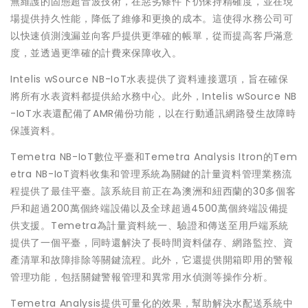
無維護的固態超音波技術，在惡劣條件下仍保持精確度，並在現
場提供持久性能，降低了維修和更換的成本。這使得水務公司可
以快速偵測洩漏並向客戶提供更準確的帳單，從而提高客戶滿意
度，並透過更準確的計費來保障收入。
Intelis wSource NB-IoT水表提供了資料連接選項，旨在確保
將所有水表資料都提供給水務中心。此外，Intelis wSource NB
-IoT水表還配備了AMR備份功能，以在行動通訊網路發生故障時
保護資料。
Temetra NB-IoT數位平臺和Temetra Analysis Itron的Tem
etra NB-IoT資料收集和管理系統為關鍵的計量資料管理業務流
程提供了最佳平臺。該系統目前正在為澳洲和紐西蘭的30多個客
戶和超過200萬個終端設備以及全球超過4500萬個終端設備提
供支援。Temetra為計量資料統一、驗證和傳送至用戶端系統
提供了一個平臺，同時還解決了長時間資料儲存、網路監控、資
產清單和故障排除等關鍵流程。此外，它還提供開箱即用的警報
管理功能，包括關鍵警報管理和異常用水偵測等操作分析。
Temetra Analysis提供可量化的效果，幫助解決水配送系統中