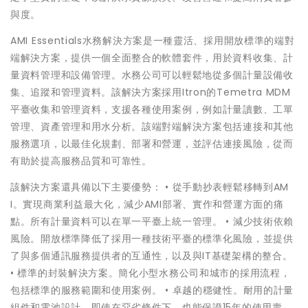
與度。
AMI Essentials水務解決方案是一種靈活、採用開放標準的端對
端解決方案，提供一個全面整合的軟體套件，用於資料收集、計
量資料管理和設備管理。水務公司可以輕鬆地從多個計量設備收
集、追蹤和管理資料。該解決方案採用Itron的Temetra MDM
平臺收集和管理資料，支援各種使用案例，例如計量讀數、工單
管理、資產管理和用水分析。該端對端解決方案包括連接和其他
服務選項，以最佳化規劃、部署和營運，並評估連接風險，從而
有助於提高服務品質和可靠性。
該解決方案還具備以下主要優勢： • 從手動抄表輕鬆移轉到AM
I。實現商業利益最大化，減少AMI部署、實作和營運方面的痛
點。所有計量資料可以在單一平臺上統一管理。 • 減少技術依賴
風險。開放標準降低了採用一種技術平臺的標準化風險，並提供
了與多個通訊服務提供者的互通性，以及與IT基礎架構的整合。
• 標準的封裝解決方案。簡化小型水務公司和城市的採用流程，
包括標準的服務範圍和使用案例。 • 卓越的穩健性。耐用的計量
組件和電池設計，即使在惡劣條件下，也能保證15年的使用壽