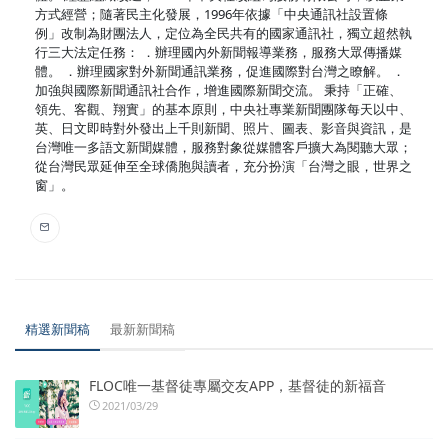
方式經營；隨著民主化發展，1996年依據「中央通訊社設置條
例」改制為財團法人，定位為全民共有的國家通訊社，獨立超然執
行三大法定任務： ．辦理國內外新聞報導業務，服務大眾傳播媒
體。 ．辦理國家對外新聞通訊業務，促進國際對台灣之瞭解。 ．
加強與國際新聞通訊社合作，增進國際新聞交流。 秉持「正確、
領先、客觀、翔實」的基本原則，中央社專業新聞團隊每天以中、
英、日文即時對外發出上千則新聞、照片、圖表、影音與資訊，是
台灣唯一多語文新聞媒體，服務對象從媒體客戶擴大為閱聽大眾；
從台灣民眾延伸至全球僑胞與讀者，充分扮演「台灣之眼，世界之
窗」。
精選新聞稿
最新新聞稿
FLOC唯一基督徒專屬交友APP，基督徒的新福音
2021/03/29