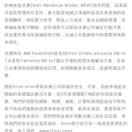
的無收益水量(Non-Revenue Water, NRW)損失問題。該系統
可提高營運的可見性，最大限度地減少洩漏和提高水表更換的投
資報酬率，簡化壓力管理，降低人力成本，最佳化網路營運，並
積極改善客戶體驗。這些成果可以幫助水務公司確定行動方案，
排定優先事項並積極採取行動，以減少分配網路中的實際和表觀
水損失。
供應情況 AMI Essentials是包括Itron Intelis wSource NB-Io
T水表和Temetra NB-IoT數位平臺的智慧水務解決方案，目前
已在澳洲和紐西蘭提供試用。如需瞭解更多資訊，請參閱產品手
冊。
關於Itron Itron幫助水務公司和城市安全、可靠、高效率地提供
關鍵的基礎建設解決方案，為100多個國家/地區的社區提供服
務。我們的智慧型網路、軟體、服務、計量和感測器組合可幫助
客戶為他們服務的使用者有效管理電、氣和水資源。透過與客戶
合作以確保其成功，我們幫助改善全球數百萬人的生活品質、保
障他們的安全並促進其福祉。Itron致力於打造一個資源更豐富的
世界。加入我們：www.itron.com。