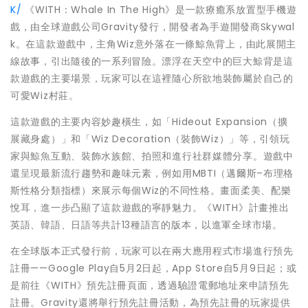
K/
《WITH：Whale In The High》是一款療癒系放置型手機遊
戲，由全球遊戲公司Gravity發行，開發者為手遊開發商Skywal
k。在這款遊戲中，主角Wiz意外落在一條鯨魚背上，由此展開主
線故事，引出隨後的一系列冒險。漂浮在天空中的巨大鯨背是這
款遊戲的主要場景，玩家可以在這裡隨心所欲地裝飾屬於自己的
可愛Wiz村莊。
這款遊戲的主要內容妙趣橫生，如「Hideout Expansion（擴
展藏身處）」和「Wiz Decoration（裝飾Wiz）」等，引領玩
家與鯨魚互動、裝飾水族館、拍照和進行社群媒體分享。遊戲中
還呈現最新流行趨勢和趣味元素，例如用MBTI（邁爾斯–布理格
斯性格分類指標）來展示每個Wiz的不同性格。畫面柔美、配樂
悅耳，進一步凸顯了這款遊戲的寧靜魅力。《WITH》計畫推出
英語、韓語、日語等共計13種語言的版本，以進軍全球市場。
在全球版本正式發行前，玩家可以在兩大應用程式市場進行預先
註冊——Google Play自5月2日起，App Store自5月9日起；或
是前往《WITH》預先註冊頁面，透過驗證電郵地址來申請預先
註冊。Gravity還將舉行預先註冊活動，為預先註冊的玩家提供