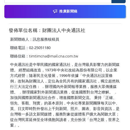
推廣新聞稿
發佈單位名稱：財團法人中央通訊社
新聞聯絡人：訊息服務核稿員
聯絡電話：02-25051180
聯絡信箱：
timtimcna@mail.cna.com.tw
中央通訊社是中華民國的國家通訊社，是台灣最具影響力的新聞媒
體。 經歷組織改造，1973年中央社改組為股份有限公司，以企業
方式經營；隨著民主化發展，1996年依據「中央通訊社設置條
例」改制為財團法人，定位為全民共有的國家通訊社，獨立超然執
行三大法定任務： ．辦理國內外新聞報導業務，服務大眾傳播媒
體。 ．辦理國家對外新聞通訊業務，促進國際對台灣之瞭解。 ．
加強與國際新聞通訊社合作，增進國際新聞交流。 秉持「正確、
領先、客觀、翔實」的基本原則，中央社專業新聞團隊每天以中、
英、日文即時對外發出上千則新聞、照片、圖表、影音與資訊，是
台灣唯一多語文新聞媒體，服務對象從媒體客戶擴大為閱聽大眾；
從台灣民眾延伸至全球僑胞與讀者，充分扮演「台灣之眼，世界之
窗」。