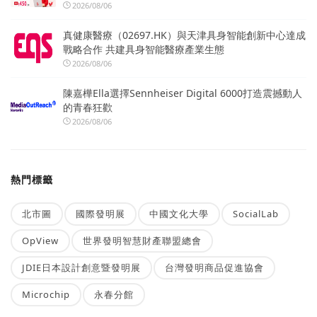
2026/08/06
真健康醫療（02697.HK）與天津具身智能創新中心達成
戰略合作 共建具身智能醫療產業生態
2026/08/06
陳嘉樺Ella選擇Sennheiser Digital 6000打造震撼動人
的青春狂歡
2026/08/06
熱門標籤
北市圖
國際發明展
中國文化大學
SocialLab
OpView
世界發明智慧財產聯盟總會
JDIE日本設計創意暨發明展
台灣發明商品促進協會
Microchip
永春分館