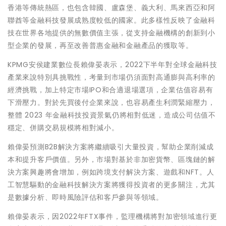
香港等傳統熱區，也包含韓國、盧森堡、義大利、馬來西亞和阿
聯酋等金融科技發展成熟度較低的國家。此多樣性反映了金融科
技在世界各地提供的無數價值主張，從支持金融機構的創新到小
型企業的發展，再至改善普惠金融和金融產品的獲取等。
KPMG安侯建業數位長賴偉晏表示，2022下半年對全球金融科技
產業來說特別具挑戰性，考量到市場仍須面對高通膨與高利率的
經濟挑戰，加上特定市場IPO和合適退場選項，企業估值容易有
下滑壓力。對於先買後付企業來說，也容易產生利潤緊縮壓力，
整體 2023 年金融科技投資景氣仍將相對低迷，造成公司估值不
穩定、併購交易規模將相對減小。
賴偉晏預測B2B解決方案將繼續吸引大量投資，幫助企業削減成
本和提升客戶價值。另外，市場對基於非加密貨幣、區塊鏈的解
決方案興趣將會增加，例如跨境支付解決方案、遊戲和NFT。人
工智慧驅動的金融科技解決方案將獲得投資者的更多關注，尤其
是數據分析、即時風險評估和客戶參與等領域。
賴偉晏表示，因2022年FTX事件，監理機構將對加密領域進行更