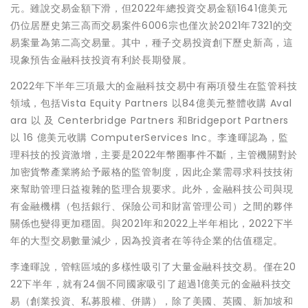
元。雖說交易金額下滑，但2022年總投資交易金額1641億美元
仍位居歷史第三高而交易案件6006宗也僅次於2021年7321的交
易案量為第二高交易量。其中，種子交易投資創下歷史新高，這
現象預告金融科技投資有利於長期發展。
2022年下半年三項最大的金融科技交易中有兩項發生在監管科技
領域，包括Vista Equity Partners 以84億美元整體收購 Aval
ara 以 及 Centerbridge Partners 和Bridgeport Partners
以 16 億美元收購 ComputerServices Inc。李逢暉認為，監
理科技的投資激增，主要是2022年幣圈事件不斷，主管機關對於
加密貨幣產業將給予嚴格的監管制度，因此企業需尋求科技技術
來幫助管理日益複雜的監理合規要求。此外，金融科技公司與現
有金融機構（包括銀行、保險公司和財富管理公司）之間的夥伴
關係也變得更加穩固。與2021年和2022上半年相比，2022下半
年的大型交易數量減少，因為投資者在等待企業的估值穩定。
李逢暉說，管轄區域的多樣性吸引了大量金融科技交易。僅在20
22下半年，就有24個不同國家吸引了超過1億美元的金融科技交
易（創業投資、私募股權、併購），除了美國、英國、新加坡和