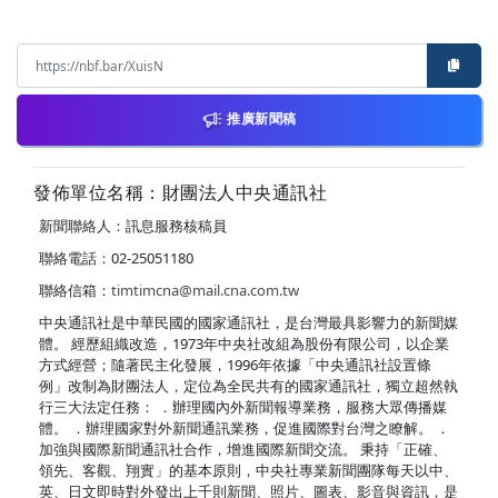
推廣新聞稿
發佈單位名稱：財團法人中央通訊社
新聞聯絡人：訊息服務核稿員
聯絡電話：02-25051180
聯絡信箱：
timtimcna@mail.cna.com.tw
中央通訊社是中華民國的國家通訊社，是台灣最具影響力的新聞媒
體。 經歷組織改造，1973年中央社改組為股份有限公司，以企業
方式經營；隨著民主化發展，1996年依據「中央通訊社設置條
例」改制為財團法人，定位為全民共有的國家通訊社，獨立超然執
行三大法定任務： ．辦理國內外新聞報導業務，服務大眾傳播媒
體。 ．辦理國家對外新聞通訊業務，促進國際對台灣之瞭解。 ．
加強與國際新聞通訊社合作，增進國際新聞交流。 秉持「正確、
領先、客觀、翔實」的基本原則，中央社專業新聞團隊每天以中、
英、日文即時對外發出上千則新聞、照片、圖表、影音與資訊，是