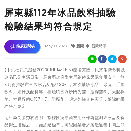
屏東縣112年冰品飲料抽驗
檢驗結果均符合規定
May 11,2023
新聞
新聞時事
推廣新聞稿
(中央社訊息服務20230511 14:21:15)酷暑來臨，民眾消費飲料及
冰品已是生活日常，屏東縣政府衛生局為確保民眾食用安全，於
4月份抽驗市售飲冰品及配料30件，本次抽驗冰品、冰塊、手搖
飲料、果汁及配料等，檢驗項目為沙門氏菌、腸桿菌科、大腸桿
菌、大腸桿菌O157:H7、防腐劑、規定外煤焦色素等，檢驗結果
均符合規定。
衛生局長張秀君說明，指標性病原菌被用來作為監測飲冰品及食
品衛生指標之一，如超過標準，可能因業者於製造過程中衛生條