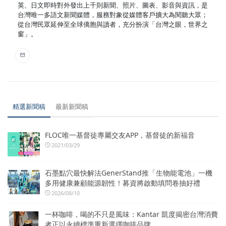
英、日文即時對外發出上千則新聞、照片、圖表、影音與資訊，是
台灣唯一多語文新聞媒體，服務對象從媒體客戶擴大為閱聽大眾；
從台灣民眾延伸至全球僑胞與讀者，充分扮演「台灣之眼，世界之
窗」。
精選新聞稿
最新新聞稿
FLOC唯一基督徒專屬交友APP，基督徒的新福音
2021/03/29
石墨點穴最快解法GenerStand推「生物能電池」一機
多用健康兼顧能源韌性！募資將啟動填問卷抽好禮
2026/08/10
一杯咖啡，喝的不只是風味：Kantar 凱度揭密台灣消費
者正以永續標準重新選擇咖啡品牌