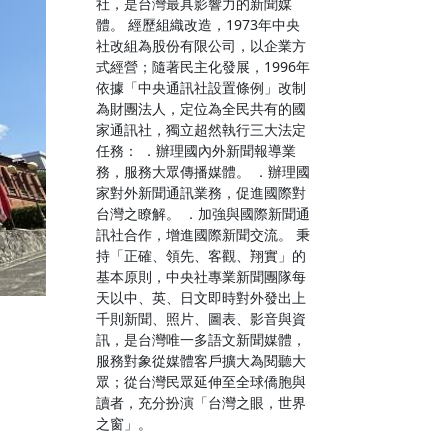
社，是台灣最具影響力的新聞媒
體。 經歷組織改造，1973年中央
社改組為股份有限公司，以企業方
式經營；隨著民主化發展，1996年
依據「中央通訊社設置條例」改制
為財團法人，定位為全民共有的國
家通訊社，獨立超然執行三大法定
任務： ．辦理國內外新聞報導業
務，服務大眾傳播媒體。 ．辦理國
家對外新聞通訊業務，促進國際對
台灣之瞭解。 ．加強與國際新聞通
訊社合作，增進國際新聞交流。 秉
持「正確、領先、客觀、翔實」的
基本原則，中央社專業新聞團隊每
天以中、英、日文即時對外發出上
千則新聞、照片、圖表、影音與資
訊，是台灣唯一多語文新聞媒體，
服務對象從媒體客戶擴大為閱聽大
眾；從台灣民眾延伸至全球僑胞與
讀者，充分扮演「台灣之眼，世界
之窗」。