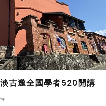
 淡古邀全國學者520開講
時事