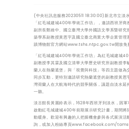
(中央社訊息服務20230511 18:30:00)新北
「紅毛城建城400年學術工作坊」，邀請西班牙商務辦事
副所長鄭維中、國立臺灣大學外國語文學系暨研究
築學系副教授黃恩宇及國立臺北商業大學企業管理系暨
蹟博物館官方網站www.tshs.ntpc.gov.tw
「紅毛城建城400年學術工作坊」為紅毛城建城4
副教授李其霖及國立清華大學歷史研究所副教授李
蘭人在熱蘭遮堡」與「視覺與科技」等四主題做為
同步互動，更特別邀請研究熱蘭遮堡的副教授黃恩
灣荷蘭人在大航海時代的競爭關係，議題自淡水延
一聽。
淡古館長黃麗鈴表示，1628年西班牙到淡水，因
啟動紅毛城建城400年前期展示研究計畫，期間將
動暖身。歡迎有興趣的人把握機會參與各式展演活動，更多
詢，或加入粉絲專頁www.facebook.com/tamsuihi