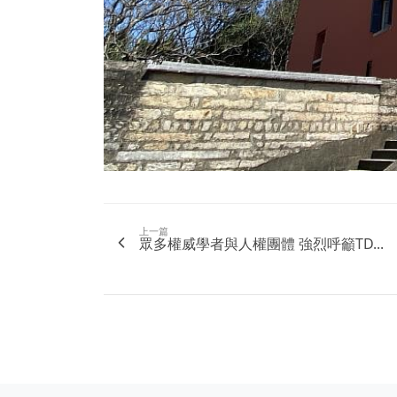
上一篇
眾多權威學者與人權團體 強烈呼籲TD...