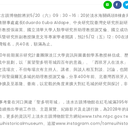
市立淡水古蹟博物館將於5/20（六）09：30～16：20於淡水海關碼頭B棟
處處長Eduardo Euba Aldape、中央研究院臺灣史研究所副
所教授張淑英、國立清華大學人類學研究所助理教授謝艾倫、國立成
研究所副教授陳意文等專家學者開講，預計5/12（五）12：00在
開放免費報名，共40名，額滿為止。
00年前期展示研究計畫團隊淡江大學資訊與圖書館學系教授林信成、
毓中規劃，以「展望聖多明哥城四百年的意義」、「西班牙人在淡水
交流場次，不但每場次有主持人、講者、與談人相互對談、討論，也
宇與聖薩爾瓦多城的助理教授謝艾倫，分享400年前、北臺灣西班牙
伸擴及至基隆、臺南，以宏觀的角度來擴大對紅毛城的研究與探討，
軍事考量在河口興建「聖多明哥城」，淡水古蹟博物館在紅毛城滿395
陸續推出學術工作坊、主題展覽、紀錄影片及走讀行旅，為2028年的
的資訊可上淡水古蹟博物館官方網站www.tshs.ntpc.gov.t
storicalmuseum、追蹤www.instagram.com/tamsuihistor