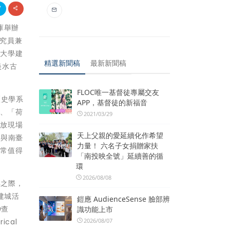
倉庫舉辦
研究員兼
功大學建
精選新聞稿
最新新聞稿
淡水古
FLOC唯一基督徒專屬交友
歷史學系
APP，基督徒的新福音
」、「荷
2021/03/29
開放現場
天上父親的愛延續化作希望
人與南臺
力量！ 六名子女捐贈家扶
非常值得
「南投映全號」延續善的循
環
2026/08/08
年之際，
建城活
鎧應 AudienceSense 臉部辨
w查
識功能上市
2026/08/07
ical