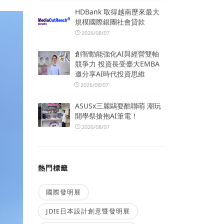
HDBank 取得越南歷來最大
規模國際銀團社會貸款
2026/08/07
創智動能強化AI與經營雙軸
競爭力 投資長受臺大EMBA
邀分享AI時代投資思維
2026/08/07
ASUSx三麗鷗耍酷聯萌 潮玩
開學祭搶抱AI筆電！
2026/08/07
熱門標籤
國際發明展
JDIE日本設計創意暨發明展