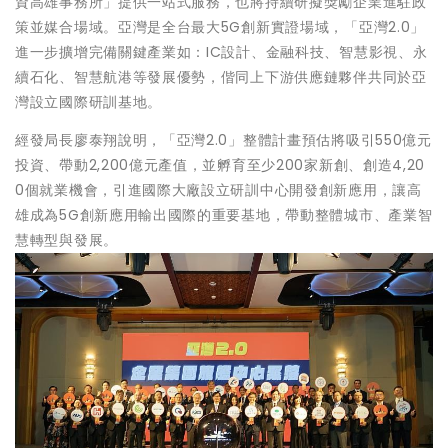
資高雄事務所」提供一站式服務，也將持續研擬獎勵企業進駐政
策並媒合場域。亞灣是全台最大5G創新實證場域，「亞灣2.0」
進一步擴增完備關鍵產業如：IC設計、金融科技、智慧影視、永
續石化、智慧航港等發展優勢，偕同上下游供應鏈夥伴共同於亞
灣設立國際研訓基地。
經發局長廖泰翔說明，「亞灣2.0」整體計畫預估將吸引550億元
投資、帶動2,200億元產值，並孵育至少200家新創、創造4,20
0個就業機會，引進國際大廠設立研訓中心開發創新應用，讓高
雄成為5G創新應用輸出國際的重要基地，帶動整體城市、產業智
慧轉型與發展。