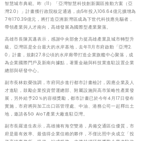
智慧城市典範。昨（11）「亞灣智慧科技創新園區推動方案（亞
灣2.0）」計畫獲行政院核定通過，由5年投入106.64億元擴增為
7年170.39億元，將打造亞洲新灣區成為下世代科技應先驅者，
帶領產業與人才南向，高雄發展為國際型產業聚落。
高雄市長陳其邁表示，感謝中央部會力挺高雄產業及城市轉型升
級。亞灣區是全台最大的水岸基地，去年11月市府啟動「亞灣2.
0」計畫，規劃27.8公頃的水岸廊帶打造企業旗艦中心聚落，成
為企業國際門戶及新南向據點，著重金融與科技業進駐設置企業
總部與研發中心。
副市長林欽榮強調，市府同步進行都市計畫檢討，因應企業及人
才進駐，鼓勵企業投資營運總部、附屬設施與高市策略性產業發
展，另外給予20％的容積獎勵，都市計畫已於今年4月17日發布
實施，市府將與加工出口區管理處、中油、港務公司一起釋出土
地，邀請各5G AIoT產業大廠進駐亞灣。
副市長羅達生表示，高雄擁有海空雙港，具備交通區位優質，市
府是最有效率、最值得企業信賴的夥伴，不僅比照中央成立「投