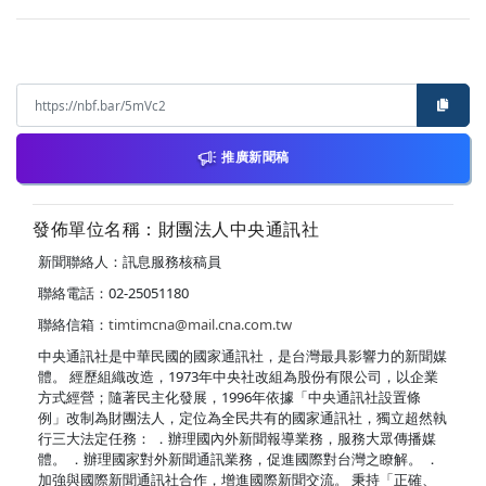
推廣新聞稿
發佈單位名稱：財團法人中央通訊社
新聞聯絡人：訊息服務核稿員
聯絡電話：02-25051180
聯絡信箱：
timtimcna@mail.cna.com.tw
中央通訊社是中華民國的國家通訊社，是台灣最具影響力的新聞媒
體。 經歷組織改造，1973年中央社改組為股份有限公司，以企業
方式經營；隨著民主化發展，1996年依據「中央通訊社設置條
例」改制為財團法人，定位為全民共有的國家通訊社，獨立超然執
行三大法定任務： ．辦理國內外新聞報導業務，服務大眾傳播媒
體。 ．辦理國家對外新聞通訊業務，促進國際對台灣之瞭解。 ．
加強與國際新聞通訊社合作，增進國際新聞交流。 秉持「正確、