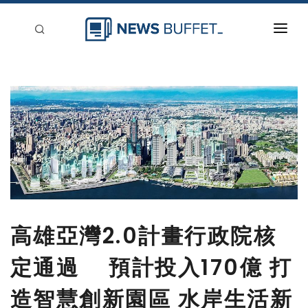
回到首頁
新聞稿分類
登入
刊登
高雄亞灣2.0計畫行政院核
定通過 預計投入170億 打
造智慧創新園區 水岸生活新