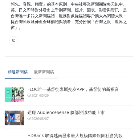
領先、客觀、翔實」的基本原則，中央社專業新聞團隊每天以中、
英、日文即時對外發出上千則新聞、照片、圖表、影音與資訊，是
台灣唯一多語文新聞媒體，服務對象從媒體客戶擴大為閱聽大眾；
從台灣民眾延伸至全球僑胞與讀者，充分扮演「台灣之眼，世界之
窗」。
精選新聞稿
最新新聞稿
FLOC唯一基督徒專屬交友APP，基督徒的新福音
2021/03/29
鎧應 AudienceSense 臉部辨識功能上市
2026/08/07
HDBank 取得越南歷來最大規模國際銀團社會貸款