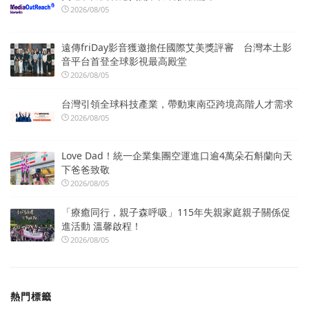
2026/08/05
遠傳friDay影音獲邀擔任國際艾美獎評審 台灣本土影
音平台首登全球影視最高殿堂
2026/08/05
台灣引領全球科技產業，帶動東南亞跨境高階人才需求
2026/08/05
Love Dad！統一企業集團空運進口逾4萬朵石斛蘭向天
下爸爸致敬
2026/08/05
「療癒同行，親子森呼吸」115年失親家庭親子關係促
進活動 溫馨啟程！
2026/08/05
熱門標籤