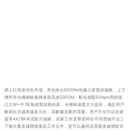
網上行再度領先市場，率先推出5000M光纖入屋寬頻服務，上下
傳對等光纖網絡服務速度高達5000M。配合接駁5Gbps寬頻接
口之Wi-Fi 6E無線寬頻路由器，令傳輸速度大大提高，滿足用戶
數碼生活越來越多元化，高數據流量的需要。用戶不但可以在家
盡享4K/8K串流影片娛樂，在家工作及學習時在不同雲端平台上
下載大量多媒體檔案及工作文件，更可以參與高質素多媒體影音