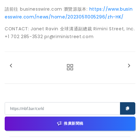
請前往 businesswire.com 瀏覽源版本:
https://www.busin
esswire.com/news/home/20230511005296/zh-HK/
CONTACT: Janet Ravin 全球溝通副總裁 Rimini Street, Inc.
+1 702 285-3532 pr@riministreet.com
推廣新聞稿