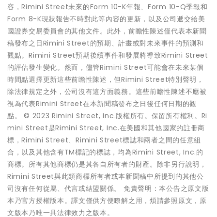
容，Rimini Street未來的Form 10-K年報、Form 10-Q季報和
Form 8-K現狀報告不時對此等內容的更新，以及公司遞交給美
國證券交易委員會的其他文件。此外，前瞻性陳述僅代表本新聞
稿發布之日Rimini Street的預期、計畫或對未來事件的預測和
觀點。Rimini Street預期後續事件和發展將導致Rimini Street
的評估發生變化。然而，儘管Rimini Street可能會在未來某個
時間點選擇更新這些前瞻性陳述，但Rimini Street特別聲明，
除法律規定之外，公司沒有這方面義務。這些前瞻性陳述不應被
視為代表Rimini Street在本新聞稿發布之日後任何日期的觀
點。 © 2023 Rimini Street, Inc.版權所有。保留所有權利。Ri
mini Street是Rimini Street, Inc.在美國和其他國家的註冊商
標，Rimini Street、Rimini Street標誌和兩者之間的任意組
合，以及其他含有TM標記的標誌，均為Rimini Street, Inc.的
商標。所有其他商標仍是其各自所有者的財產。除非另行說明，
Rimini Street與此類商標所有者或本新聞稿中所提到的其他公
司沒有任何從屬、代言或結盟關係。 免責聲明：本公告之原文版
本乃官方授權版本。譯文僅供方便瞭解之用，煩請參照原文，原
文版本乃唯一具法律效力之版本。