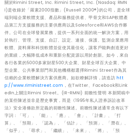
關於Rimini Street, Inc. Rimini Street, Inc. (Nasdaq: RMN
I)是收錄於「羅素2000指數」(Russell 2000®)的公司，是全球
端到端企業軟體支援、產品和服務提供者、甲骨文和SAP軟體產
品第三方支援服務的主要供應商以及Salesforce和AWS合作夥
伴。公司在全球發展業務，提供一系列全面的統一解決方案，用
於執行、管理、支援、自訂、設定、連接、保護、監測企業應用
軟體、資料庫和科技軟體並促使其最佳化，讓客戶能夠創造更好
的業績，大幅降低成本和重新分配資源以用於創新。如今，來自
各行各業的5000多家財星500大企業、財星全球百大企業、中
型企業、公共事業部門和其他機構都選擇Rimini Street作為其
信賴的企業軟體解決方案供應商。如欲瞭解詳情，請造訪
htt
p://www.riministreet.com
，在Twitter、Facebook和Link
edIn上關注Rimini Street。(IR-RMNI) 前瞻性聲明 本新聞稿中
的某些陳述並非是歷史事實，而是《1995年私人證券訴訟改革
法》安全港條款所定義的前瞻性陳述。前瞻性陳述通常含有以下
字詞：「可」 、「能」、「應」、「會」、「計畫」、「打
算」、「預期」、「認為」、「估計」、「預測」、「潛在」、
「似乎」、「尋求」、「繼續」、「未來」、「將」、「預