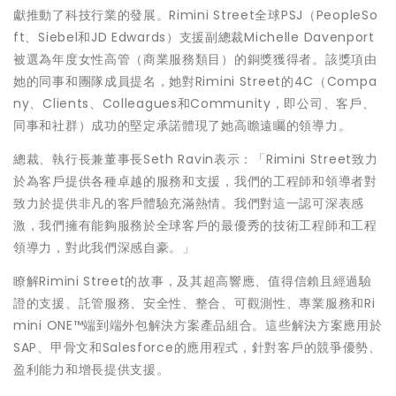
獻推動了科技行業的發展。Rimini Street全球PSJ（PeopleSo
ft、Siebel和JD Edwards）支援副總裁Michelle Davenport
被選為年度女性高管（商業服務類目）的銅獎獲得者。該獎項由
她的同事和團隊成員提名，她對Rimini Street的4C（Compa
ny、Clients、Colleagues和Community，即公司、客戶、
同事和社群）成功的堅定承諾體現了她高瞻遠矚的領導力。
總裁、執行長兼董事長Seth Ravin表示：「Rimini Street致力
於為客戶提供各種卓越的服務和支援，我們的工程師和領導者對
致力於提供非凡的客戶體驗充滿熱情。我們對這一認可深表感
激，我們擁有能夠服務於全球客戶的最優秀的技術工程師和工程
領導力，對此我們深感自豪。」
瞭解Rimini Street的故事，及其超高響應、值得信賴且經過驗
證的支援、託管服務、安全性、整合、可觀測性、專業服務和Ri
mini ONE™端到端外包解決方案產品組合。這些解決方案應用於
SAP、甲骨文和Salesforce的應用程式，針對客戶的競爭優勢、
盈利能力和增長提供支援。