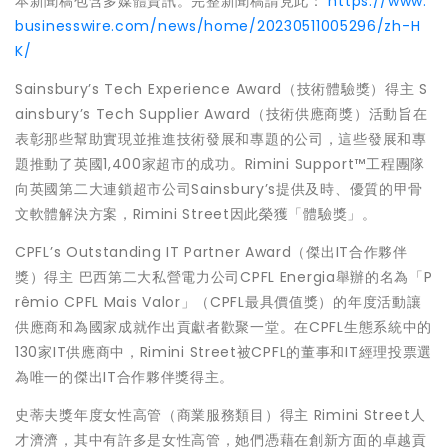
本新聞稿包含多媒體資訊。完整新聞稿請見此：
https://www.
businesswire.com/news/home/20230511005296/zh-H
K/
Sainsbury’s Tech Experience Award（技術體驗獎）得主 S
ainsbury’s Tech Supplier Award（技術供應商獎）活動旨在
表彰那些幫助實現並推進技術發展和專題的公司，這些發展和專
題推動了英國1,400家超市的成功。Rimini Support™工程團隊
向英國第二大連鎖超市公司Sainsbury’s提供及時、優質的甲骨
文軟體解決方案，Rimini Street因此榮獲「體驗獎」。
CPFL’s Outstanding IT Partner Award（傑出IT合作夥伴
獎）得主 巴西第二大私營電力公司CPFL Energia舉辦的名為「P
rêmio CPFL Mais Valor」（CPFL最具價值獎）的年度活動讓
供應商和為國家成就作出貢獻者歡聚一堂。在CPFL生態系統中的
130家IT供應商中，Rimini Street被CPFL的董事和IT經理投票選
為唯一的傑出IT合作夥伴獎得主。
史蒂夫獎年度女性高管（商業服務類目）得主 Rimini Street人
才濟濟，其中有許多是女性高管，她們憑藉在創新方面的卓越貢