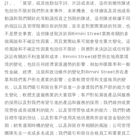
計」、「展望」或其他類似字詞、片語或表述。這些前瞻性陳述
包括但不限於我們對未來事件、未來機會、全球擴張及其他成長
動議和我們關於此等動議投資之預期的陳述。這些陳述根據不同
的假設以及管理階層目前的預期，並非是對實際業績的預測，也
不是歷史事實。這些陳述取決於與Rimini Street業務有關的多
個風險和不確定性因素，而且實際結果可能會發生重大變化。這
些風險和不確定性因素包括但不限於：與應對未決訴訟或任何新
訴訟有關的不利進展和成本；Rimini Street經營所在地商業環
境的變化，包括任何經濟衰退趨勢的影響，例如外匯匯率和一般
性金融、經濟、法規和政治條件的變化對Rimini Street所在產
業和我們客戶所在產業的影響；企業軟體管理和支援格局的變
化，以及我們吸引和留住客戶並進一步滲透我們客戶群的能力發
生變化；軟體支援服務業的大量競爭；客戶對拓展後產品與服務
的採用以及對我們有望引進的產品和服務的採用；我們維持或實
現營收成長或獲利的能力，以及管理營收成本的能力；我們對總
目標市場的預估，以及對客戶使用其他供應商所節省資金額的預
期；銷售週期時機的變化，以及與留存率相關的風險；公司管理
團隊失去一名或多名成員；我們吸引和留住合格員工和重要員工