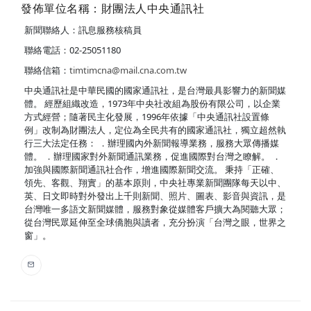
發佈單位名稱：財團法人中央通訊社
新聞聯絡人：訊息服務核稿員
聯絡電話：02-25051180
聯絡信箱：
timtimcna@mail.cna.com.tw
中央通訊社是中華民國的國家通訊社，是台灣最具影響力的新聞媒
體。 經歷組織改造，1973年中央社改組為股份有限公司，以企業
方式經營；隨著民主化發展，1996年依據「中央通訊社設置條
例」改制為財團法人，定位為全民共有的國家通訊社，獨立超然執
行三大法定任務： ．辦理國內外新聞報導業務，服務大眾傳播媒
體。 ．辦理國家對外新聞通訊業務，促進國際對台灣之瞭解。 ．
加強與國際新聞通訊社合作，增進國際新聞交流。 秉持「正確、
領先、客觀、翔實」的基本原則，中央社專業新聞團隊每天以中、
英、日文即時對外發出上千則新聞、照片、圖表、影音與資訊，是
台灣唯一多語文新聞媒體，服務對象從媒體客戶擴大為閱聽大眾；
從台灣民眾延伸至全球僑胞與讀者，充分扮演「台灣之眼，世界之
窗」。