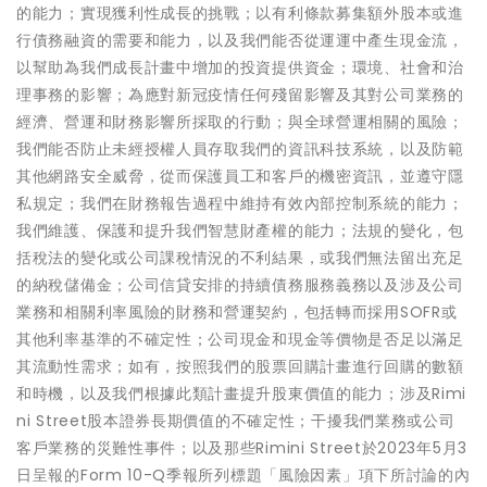
的能力；實現獲利性成長的挑戰；以有利條款募集額外股本或進
行債務融資的需要和能力，以及我們能否從運運中產生現金流，
以幫助為我們成長計畫中增加的投資提供資金；環境、社會和治
理事務的影響；為應對新冠疫情任何殘留影響及其對公司業務的
經濟、營運和財務影響所採取的行動；與全球營運相關的風險；
我們能否防止未經授權人員存取我們的資訊科技系統，以及防範
其他網路安全威脅，從而保護員工和客戶的機密資訊，並遵守隱
私規定；我們在財務報告過程中維持有效內部控制系統的能力；
我們維護、保護和提升我們智慧財產權的能力；法規的變化，包
括稅法的變化或公司課稅情況的不利結果，或我們無法留出充足
的納稅儲備金；公司信貸安排的持續債務服務義務以及涉及公司
業務和相關利率風險的財務和營運契約，包括轉而採用SOFR或
其他利率基準的不確定性；公司現金和現金等價物是否足以滿足
其流動性需求；如有，按照我們的股票回購計畫進行回購的數額
和時機，以及我們根據此類計畫提升股東價值的能力；涉及Rimi
ni Street股本證券長期價值的不確定性；干擾我們業務或公司
客戶業務的災難性事件；以及那些Rimini Street於2023年5月3
日呈報的Form 10-Q季報所列標題「風險因素」項下所討論的內