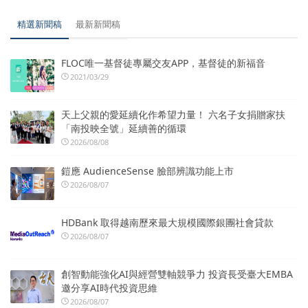
精選新聞稿
最新新聞稿
FLOC唯一基督徒專屬交友APP，基督徒的新福音
2021/03/29
天上父親的愛延續化作希望力量！ 六名子女捐贈家扶
「南投映全號」延續善的循環
2026/08/08
鎧應 AudienceSense 臉部辨識功能上市
2026/08/07
HDBank 取得越南歷來最大規模國際銀團社會貸款
2026/08/07
創智動能強化AI與經營雙軸競爭力 投資長受臺大EMBA
邀分享AI時代投資思維
2026/08/07