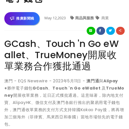
May 12,2023
商品與服務
商業
推廣新聞稿
GCash、Touch 'n Go eW
allet、TrueMoney開展收
單業務合作獲批通過
澳門 - EQS Newswire - 2023年5月11日 -
澳門通
與
Alipay
+
夥伴電子錢包
GCash
、
Touch 'n Go eWallet
及
TrueMo
ney
開展收單業務，近日正式獲批通過。這意味著，除內地支付
寶、AlipayHK、微信支付及澳門各銀行推出的聚易用電子錢包
外，澳門通收單業務的支付方式支持韓國Kakao Pay後，將再增
加三個海外（菲律賓、馬來西亞和泰國）當地市場領先的電子錢
包。