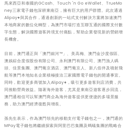
馬來西亞和泰國的GCash、Touch 'n Go eWallet、TrueMo
ney三家電子錢包深耕東南亞，擁有巨大的用戶群體。此次通過
Alipay
+
與其合作，通過創新的一站式支付解決方案將加速澳門
本地商家的數位化轉型，為澳門市場打造互聯互通的國際支付數
字生態，解決國際遊客跨境支付痛點，幫助企業發現新的營銷增
長機會。
目前，澳門通正與「澳門銀河™」、美高梅、澳門金沙度假區、
澳娛綜合度假股份有限公司、永利澳門有限公司、澳門漁人碼
頭、佳景集團、澳門葡京酒店、澳門葡京人、新八佰伴及噴射飛
航等澳門本地知名企業積極接洽三家國際電子錢包的開通事宜。
同時，歡迎更多商號加入Alipay
+
，吸引更多遊客到店消費，共
同推動營商效益。隨著海外遊客，尤其是東南亞遊客逐步回流，
澳門通相信可以幫澳門商企為海外遊客提供更便捷的多場景服
務，助力澳門經濟復甦與增長。
孫先生表示，作為澳門領先的移動支付電子錢包之一，澳門通的
MPay電子錢包將繼續探索與阿里巴巴集團及螞蟻集團的戰略合