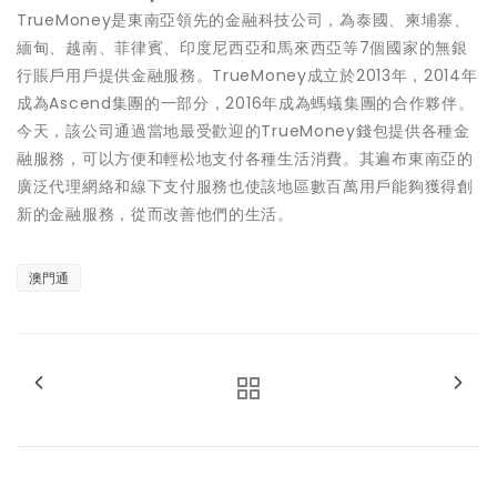
TrueMoney是東南亞領先的金融科技公司，為泰國、柬埔寨、
緬甸、越南、菲律賓、印度尼西亞和馬來西亞等7個國家的無銀
行賬戶用戶提供金融服務。TrueMoney成立於2013年，2014年
成為Ascend集團的一部分，2016年成為螞蟻集團的合作夥伴。
今天，該公司通過當地最受歡迎的TrueMoney錢包提供各種金
融服務，可以方便和輕松地支付各種生活消費。其遍布東南亞的
廣泛代理網絡和線下支付服務也使該地區數百萬用戶能夠獲得創
新的金融服務，從而改善他們的生活。
澳門通