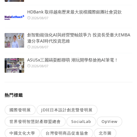
HDBank 取得越南歷來最大規模國際銀團社會貸款
2026/08/07
創智動能強化AI與經營雙軸競爭力 投資長受臺大EMBA
邀分享AI時代投資思維
2026/08/07
ASUSx三麗鷗耍酷聯萌 潮玩開學祭搶抱AI筆電！
2026/08/07
熱門標籤
國際發明展
JDIE日本設計創意暨發明展
世界發明智慧財產聯盟總會
SocialLab
OpView
中國文化大學
台灣發明商品促進協會
北市圖