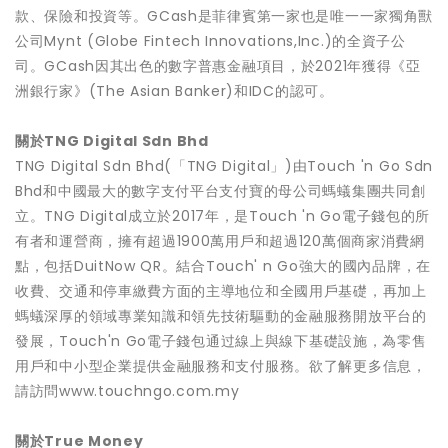
款、保險和投資等。GCash是菲律賓第一家也是唯一一家獨角獸
公司Mynt (Globe Fintech Innovations,Inc.)的全資子公
司。GCash因其出色的數字普惠金融項目，於2021年獲得《亞
洲銀行家》(The Asian Banker)和IDC的認可。
關於TNG Digital Sdn Bhd
TNG Digital Sdn Bhd(「TNG Digital」)由Touch 'n Go Sdn
Bhd和中國最大的數字支付平台支付寶的母公司螞蟻集團共同創
立。TNG Digital成立於2017年，是Touch 'n Go電子錢包的所
有者和運營商，擁有超過1900萬用戶和超過120萬個商家消費網
點，包括DuitNow QR。結合Touch' n Go強大的國內品牌，在
收費、交通和停車繳費方面的主導地位和全國用戶基礎，再加上
螞蟻深厚的領域專業知識和領先技術驅動的金融服務開放平台的
發展，Touch'n Go電子錢包通过線上與線下基礎設施，為零售
用戶和中小型企業提供金融服務和支付服務。欲了解更多信息，
請訪問www.touchngo.com.my
關於True Money