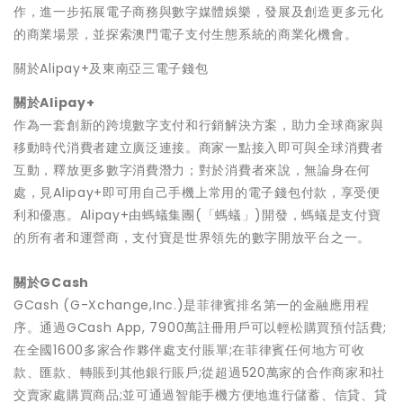
作，進一步拓展電子商務與數字媒體娛樂，發展及創造更多元化
的商業場景，並探索澳門電子支付生態系統的商業化機會。
關於Alipay+及東南亞三電子錢包
關於Alipay+
作為一套創新的跨境數字支付和行銷解決方案，助力全球商家與
移動時代消費者建立廣泛連接。商家一點接入即可與全球消費者
互動，釋放更多數字消費潛力；對於消費者來說，無論身在何
處，見Alipay+即可用自己手機上常用的電子錢包付款，享受便
利和優惠。Alipay+由螞蟻集團(「螞蟻」)開發，螞蟻是支付寶
的所有者和運營商，支付寶是世界領先的數字開放平台之一。
關於GCash
GCash (G-Xchange,Inc.)是菲律賓排名第一的金融應用程
序。通過GCash App, 7900萬註冊用戶可以輕松購買預付話費;
在全國1600多家合作夥伴處支付賬單;在菲律賓任何地方可收
款、匯款、轉賬到其他銀行賬戶;從超過520萬家的合作商家和社
交賣家處購買商品;並可通過智能手機方便地進行儲蓄、信貸、貸