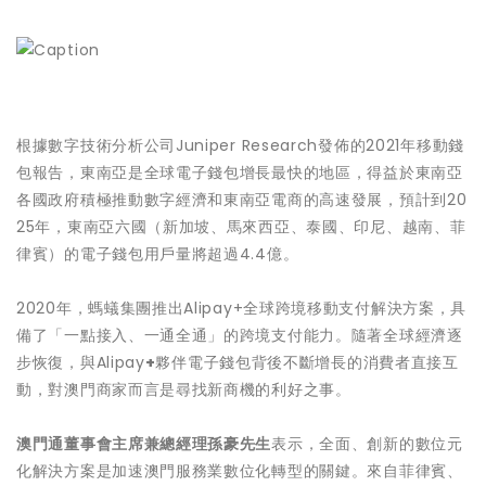
根據數字技術分析公司Juniper Research發佈的2021年移動錢
包報告，東南亞是全球電子錢包增長最快的地區，得益於東南亞
各國政府積極推動數字經濟和東南亞電商的高速發展，預計到20
25年，東南亞六國（新加坡、馬來西亞、泰國、印尼、越南、菲
律賓）的電子錢包用戶量將超過4.4億。
2020年，螞蟻集團推出Alipay+全球跨境移動支付解決方案，具
備了「一點接入、一通全通」的跨境支付能力。隨著全球經濟逐
步恢復，與Alipay
+
夥伴電子錢包背後不斷增長的消費者直接互
動，對澳門商家而言是尋找新商機的利好之事。
澳門通董事會主席兼總經理孫豪先生
表示，全面、創新的數位元
化解決方案是加速澳門服務業數位化轉型的關鍵。來自菲律賓、