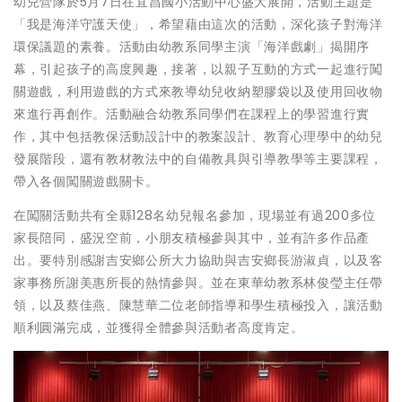
幼兒營隊於5月7日在宜昌國小活動中心盛大展開，活動主題是
「我是海洋守護天使」，希望藉由這次的活動，深化孩子對海洋
環保議題的素養。活動由幼教系同學主演「海洋戲劇」揭開序
幕，引起孩子的高度興趣，接著，以親子互動的方式一起進行闖
關遊戲，利用遊戲的方式來教導幼兒收納塑膠袋以及使用回收物
來進行再創作。活動融合幼教系同學們在課程上的學習進行實
作，其中包括教保活動設計中的教案設計、教育心理學中的幼兒
發展階段，還有教材教法中的自備教具與引導教學等主要課程，
帶入各個闖關遊戲關卡。
在闖關活動共有全縣128名幼兒報名參加，現場並有過200多位
家長陪同，盛況空前，小朋友積極參與其中，並有許多作品產
出。要特別感謝吉安鄉公所大力協助與吉安鄉長游淑貞，以及客
家事務所謝美惠所長的熱情參與。並在東華幼教系林俊瑩主任帶
領，以及蔡佳燕、陳慧華二位老師指導和學生積極投入，讓活動
順利圓滿完成，並獲得全體參與活動者高度肯定。