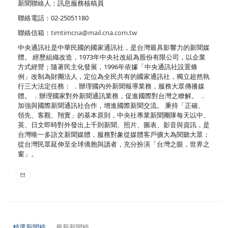
新聞聯絡人：訊息服務核稿員
聯絡電話：02-25051180
聯絡信箱：
timtimcna@mail.cna.com.tw
中央通訊社是中華民國的國家通訊社，是台灣最具影響力的新聞媒
體。 經歷組織改造，1973年中央社改組為股份有限公司，以企業
方式經營；隨著民主化發展，1996年依據「中央通訊社設置條
例」改制為財團法人，定位為全民共有的國家通訊社，獨立超然執
行三大法定任務： ．辦理國內外新聞報導業務，服務大眾傳播媒
體。 ．辦理國家對外新聞通訊業務，促進國際對台灣之瞭解。 ．
加強與國際新聞通訊社合作，增進國際新聞交流。 秉持「正確、
領先、客觀、翔實」的基本原則，中央社專業新聞團隊每天以中、
英、日文即時對外發出上千則新聞、照片、圖表、影音與資訊，是
台灣唯一多語文新聞媒體，服務對象從媒體客戶擴大為閱聽大眾；
從台灣民眾延伸至全球僑胞與讀者，充分扮演「台灣之眼，世界之
窗」。
精選新聞稿
最新新聞稿