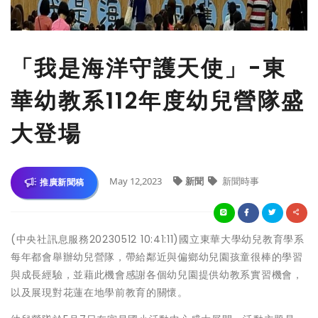
「我是海洋守護天使」-東
華幼教系112年度幼兒營隊盛
大登場
May 12,2023
新聞
新聞時事
推廣新聞稿
(中央社訊息服務20230512 10:41:11)國立東華大學幼兒教育學系
每年都會舉辦幼兒營隊，帶給鄰近與偏鄉幼兒園孩童很棒的學習
與成長經驗，並藉此機會感謝各個幼兒園提供幼教系實習機會，
以及展現對花蓮在地學前教育的關懷。