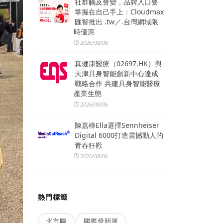
社群觸及會變，品牌入口要
掌握在自己手上：Cloudmax
匯智推出 .tw／.台灣網域限
時優惠
2026/08/06
真健康醫療（02697.HK）與
天津具身智能創新中心達成
戰略合作 共建具身智能醫療
產業生態
2026/08/06
陳嘉樺Ella選擇Sennheiser
Digital 6000打造震撼動人的
青春狂歡
2026/08/06
熱門標籤
北市圖
國際發明展