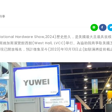
時事
(National Hardware Show,2024)歷史悠久，是美國最大且最具
斯維加斯展覽館西館(West Hall, LVCC)舉行。為協助我商爭取美國
已開放報名，預計徵集至今(2023)年10月13日止(如額滿將提前截