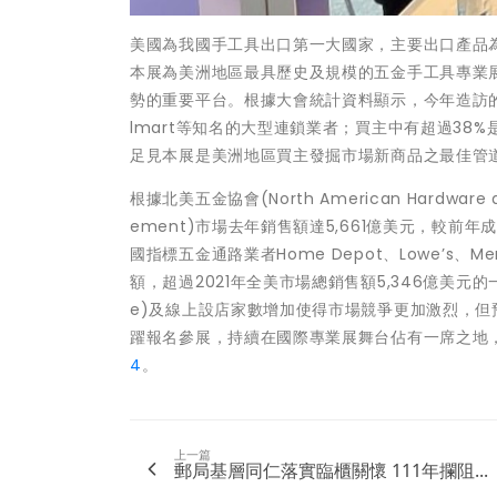
美國為我國手工具出口第一大國家，主要出口產品
本展為美洲地區最具歷史及規模的五金手工具專業
勢的重要平台。根據大會統計資料顯示，今年造訪的重要買主
lmart等知名的大型連鎖業者；買主中有超過38%
足見本展是美洲地區買主發掘市場新商品之最佳管
根據北美五金協會(North American Hardware a
ement)市場去年銷售額達5,661億美元，較前年成
國指標五金通路業者Home Depot、Lowe’s、Mena
額，超過2021年全美市場總銷售額5,346億美元的一半
e)及線上設店家數增加使得市場競爭更加激烈，
躍報名參展，持續在國際專業展舞台佔有一席之地
4
。
上一篇
郵局基層同仁落實臨櫃關懷 111年攔阻...