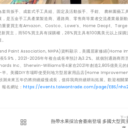
為套筒扳手、成套式手工具組、固定及活動扳手、手鉗、 農林園藝工
展，是五金手工具產業製造商、通路商、零售商等業者交流產業最新
有Amazon、Costco、Lowe’s、Home Deopt、Targe
是新買主，而50%買主具有採購權，28%買主具有100萬美元以上採購
道。
nd Paint Association, NHPA)資料顯示，美國居家修繕(Home Im
長5.9%，2021-2026年年複合成長率預計為3.2%。就個別通路商而
rds Inc、Sherwin-Williams等4家在2021年創造2,805億美元
。美國DIY市場即使受到地方型居家用品店(Home Improvement 
但預測未來五年仍將持續緩慢成長，值得我商持續耕耘拓展。歡迎相關
，報名網址：
https://events.taiwantrade.com/page/EBS/nhs
下一
熱帶水果採洽會臺南登場 多國大型買