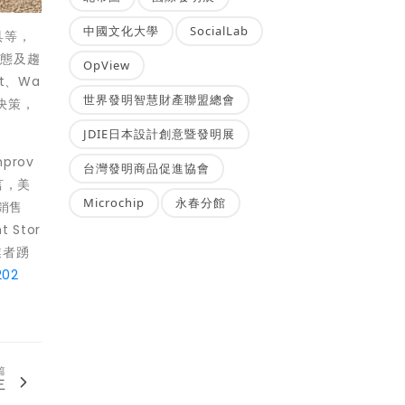
中國文化大學
SocialLab
具等，
動態及趨
OpView
t、Wa
世界發明智慧財產聯盟總會
決策，
JDIE日本設計創意暨發明展
prov
台灣發明商品促進協會
言，美
Microchip
永春分館
的銷售
Stor
業者踴
202
篇
主