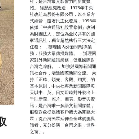
社，是台灣最具影響力的新聞媒
體。 經歷組織改造，1973年中央
社改組為股份有限公司，以企業方
式經營；隨著民主化發展，1996年
依據「中央通訊社設置條例」改制
為財團法人，定位為全民共有的國
家通訊社，獨立超然執行三大法定
任務： ．辦理國內外新聞報導業
務，服務大眾傳播媒體。 ．辦理國
家對外新聞通訊業務，促進國際對
台灣之瞭解。 ．加強與國際新聞通
訊社合作，增進國際新聞交流。 秉
持「正確、領先、客觀、翔實」的
基本原則，中央社專業新聞團隊每
天以中、英、日文即時對外發出上
千則新聞、照片、圖表、影音與資
訊，是台灣唯一多語文新聞媒體，
服務對象從媒體客戶擴大為閱聽大
取
眾；從台灣民眾延伸至全球僑胞與
讀者，充分扮演「台灣之眼，世界
之窗」。