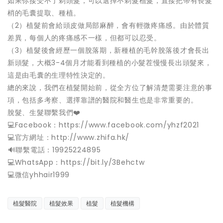
如果你接受不了剃頭髮，可以選擇不剃髮植髮，直接把帶有長髮
梢的毛囊提取、種植。
（2）植髮前會給頭皮做局部麻醉，會有輕微疼痛感。由於體質
差異，每個人的疼痛感不一樣，但都可以忍受。
（3）植髮後會經歷一個脫落期，新種植的毛幹脫落後才會長出
新頭髮，大概3-4個月才能看到種植的小髮茬慢慢長出頭髮來，
這是由毛囊的生理特性決定的。
總的來說，我們在植髮開始前，從全方位了解清楚需要注意的事
項，包括多考察、選擇靠譜的醫院和醫生也是非常重要的。
脫髮、生髮聯繫我們❤️
💻Facebook：https://www.facebook.com/yhzf2021
💻官方網址：http://www.zhifa.hk/
️🔊聯繫電話：19925224895
💻WhatsApp：https://bit.ly/3Behctw
💻微信yhhair1999
植髮醫院
植髮效果
植髮
植髮機構