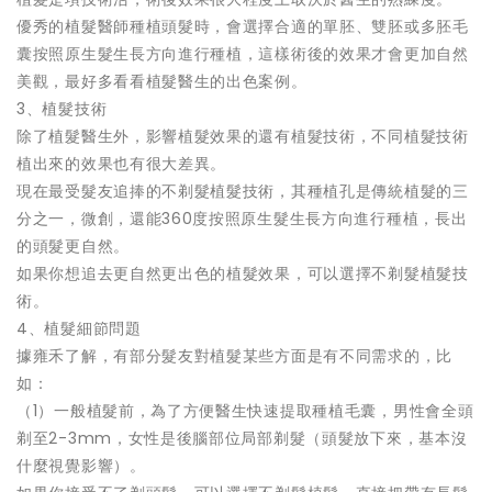
優秀的植髮醫師種植頭髮時，會選擇合適的單胚、雙胚或多胚毛
囊按照原生髮生長方向進行種植，這樣術後的效果才會更加自然
美觀，最好多看看植髮醫生的出色案例。
3、植髮技術
除了植髮醫生外，影響植髮效果的還有植髮技術，不同植髮技術
植出來的效果也有很大差異。
現在最受髮友追捧的不剃髮植髮技術，其種植孔是傳統植髮的三
分之一，微創，還能360度按照原生髮生長方向進行種植，長出
的頭髮更自然。
如果你想追去更自然更出色的植髮效果，可以選擇不剃髮植髮技
術。
4、植髮細節問題
據雍禾了解，有部分髮友對植髮某些方面是有不同需求的，比
如：
（1）一般植髮前，為了方便醫生快速提取種植毛囊，男性會全頭
剃至2-3mm，女性是後腦部位局部剃髮（頭髮放下來，基本沒
什麼視覺影響）。