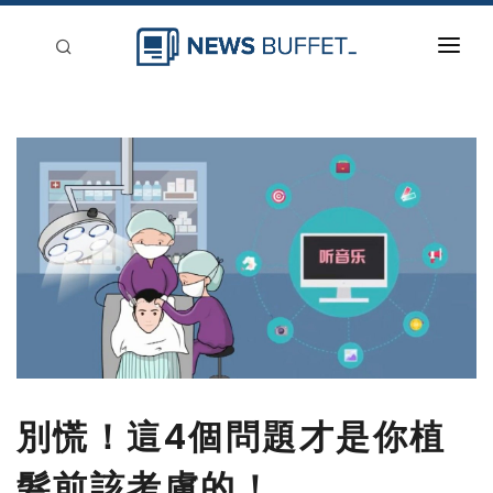
回到首頁
新聞稿分類
登入
刊登
別慌！這4個問題才是你植
髮前該考慮的！