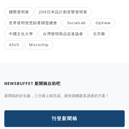
國際發明展
JDIE日本設計創意暨發明展
世界發明智慧財產聯盟總會
SocialLab
OpView
中國文化大學
台灣發明商品促進協會
北市圖
ASUS
Microchip
NEWSBUFFET 新聞稿自助吧
新聞稿的好去處，三分鐘上稿完成，最快接觸最多讀者的方案！
刊登新聞稿