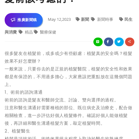
May 12,2023
新聞
新聞時事
民生
推廣新聞稿
與消費
精品
醫療保健
很多髮友在植髮前，或多或少有些顧慮：植髮真的安全嗎？植髮
效果不好怎麼辦？
一般來說，只要你去的是正規的植髮醫院，植髮的安全性和效果
都是有保證的，不用過多擔心，大家應該把重點放在這幾個問題
上。
1、術前的諮詢溝通
術前的諮詢是髮友和醫師交流、討論、雙向選擇的過程。
注意和醫生溝通好需要種植的部位、既往病史及治療史，配合做
相關檢查，進一步評估好個人植髮條件。確認好個人能做植髮
後，再詳細和醫生溝通植髮方案，敲定植髮時間。
2、植髮醫生
植髮是項技術活，術後效果很大程度上取決於醫生的熟練度。