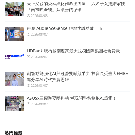
天上父親的愛延續化作希望力量！ 六名子女捐贈家扶
「南投映全號」延續善的循環
2026/08/08
鎧應 AudienceSense 臉部辨識功能上市
2026/08/07
HDBank 取得越南歷來最大規模國際銀團社會貸款
2026/08/07
創智動能強化AI與經營雙軸競爭力 投資長受臺大EMBA
邀分享AI時代投資思維
2026/08/07
ASUSx三麗鷗耍酷聯萌 潮玩開學祭搶抱AI筆電！
2026/08/07
熱門標籤