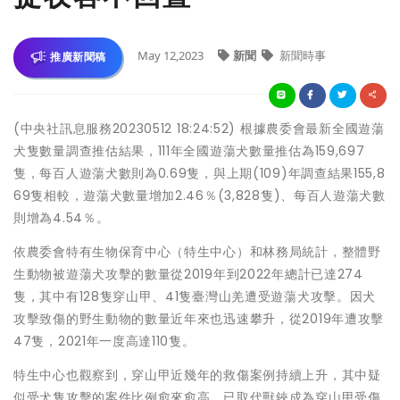
May 12,2023
新聞
新聞時事
推廣新聞稿
(中央社訊息服務20230512 18:24:52) 根據農委會最新全國遊蕩
犬隻數量調查推估結果，111年全國遊蕩犬數量推估為159,697
隻，每百人遊蕩犬數則為0.69隻，與上期(109)年調查結果155,8
69隻相較，遊蕩犬數量增加2.46％(3,828隻)、每百人遊蕩犬數
則增為4.54％。
依農委會特有生物保育中心（特生中心）和林務局統計，整體野
生動物被遊蕩犬攻擊的數量從2019年到2022年總計已達274
隻，其中有128隻穿山甲、41隻臺灣山羌遭受遊蕩犬攻擊。因犬
攻擊致傷的野生動物的數量近年來也迅速攀升，從2019年遭攻擊
47隻，2021年一度高達110隻。
特生中心也觀察到，穿山甲近幾年的救傷案例持續上升，其中疑
似受犬隻攻擊的案件比例愈來愈高，已取代獸鋏成為穿山甲受傷