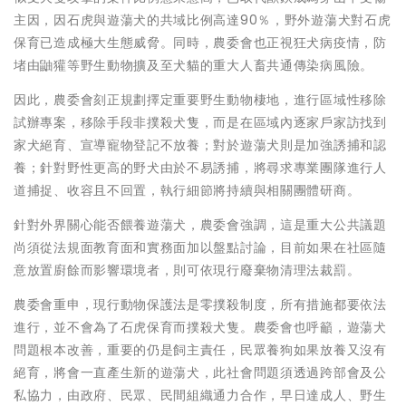
主因，因石虎與遊蕩犬的共域比例高達90％，野外遊蕩犬對石虎
保育已造成極大生態威脅。同時，農委會也正視狂犬病疫情，防
堵由鼬獾等野生動物擴及至犬貓的重大人畜共通傳染病風險。
因此，農委會刻正規劃擇定重要野生動物棲地，進行區域性移除
試辦專案，移除手段非撲殺犬隻，而是在區域內逐家戶家訪找到
家犬絕育、宣導寵物登記不放養；對於遊蕩犬則是加強誘捕和認
養；針對野性更高的野犬由於不易誘捕，將尋求專業團隊進行人
道捕捉、收容且不回置，執行細節將持續與相關團體研商。
針對外界關心能否餵養遊蕩犬，農委會強調，這是重大公共議題
尚須從法規面教育面和實務面加以盤點討論，目前如果在社區隨
意放置廚餘而影響環境者，則可依現行廢棄物清理法裁罰。
農委會重申，現行動物保護法是零撲殺制度，所有措施都要依法
進行，並不會為了石虎保育而撲殺犬隻。農委會也呼籲，遊蕩犬
問題根本改善，重要的仍是飼主責任，民眾養狗如果放養又沒有
絕育，將會一直產生新的遊蕩犬，此社會問題須透過跨部會及公
私協力，由政府、民眾、民間組織通力合作，早日達成人、野生