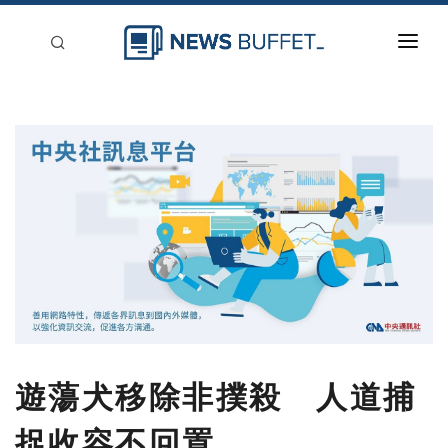
回到首頁
新聞稿分類
登入
刊登
遊蕩犬移除非撲殺 人道捕
捉收容不回置