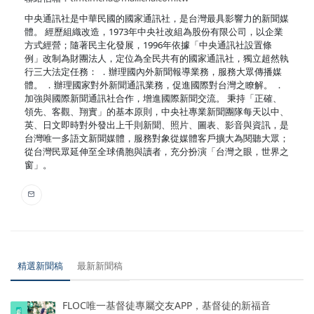
中央通訊社是中華民國的國家通訊社，是台灣最具影響力的新聞媒
體。 經歷組織改造，1973年中央社改組為股份有限公司，以企業
方式經營；隨著民主化發展，1996年依據「中央通訊社設置條
例」改制為財團法人，定位為全民共有的國家通訊社，獨立超然執
行三大法定任務： ．辦理國內外新聞報導業務，服務大眾傳播媒
體。 ．辦理國家對外新聞通訊業務，促進國際對台灣之瞭解。 ．
加強與國際新聞通訊社合作，增進國際新聞交流。 秉持「正確、
領先、客觀、翔實」的基本原則，中央社專業新聞團隊每天以中、
英、日文即時對外發出上千則新聞、照片、圖表、影音與資訊，是
台灣唯一多語文新聞媒體，服務對象從媒體客戶擴大為閱聽大眾；
從台灣民眾延伸至全球僑胞與讀者，充分扮演「台灣之眼，世界之
窗」。
精選新聞稿
最新新聞稿
FLOC唯一基督徒專屬交友APP，基督徒的新福音