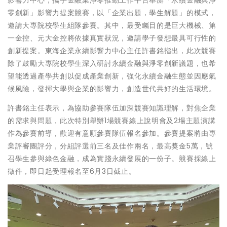
零創新」影響力提案競賽，以「企業出題，學生解題」的模式，
邀請大專院校學生組隊參賽。其中，最受矚目的是巨大機械、第
一金控、元大金控將依據真實狀況，邀請學子發想最具可行性的
創新提案。東海企業永續影響力中心主任許書銘指出，此次競賽
除了鼓勵大專院校學生深入研討永續金融與淨零創新議題，也希
望能透過產學共創以促成產業創新，強化永續金融生態並因應氣
候風險，發揮大學與企業的影響力，創造世代共好的生活環境。
許書銘主任表示，為協助參賽隊伍加深競賽知識理解，對焦企業
的需求與問題，此次特別舉辦1場競賽線上說明會及2場主題演講
作為參賽前導，歡迎有意願參賽隊伍報名參加。參賽提案將由專
業評審團評分，分組評選前三名及佳作兩名，最高獎金5萬，號
召學生參與綠色金融，成為實踐永續發展的一份子。競賽採線上
徵件，即日起受理報名至6月3日截止。