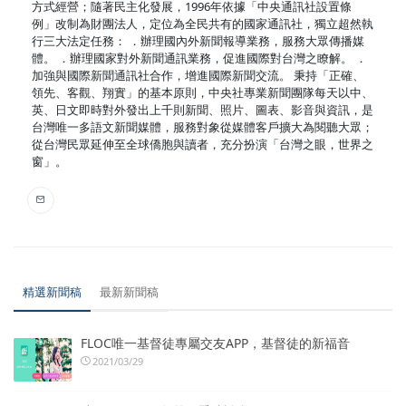
方式經營；隨著民主化發展，1996年依據「中央通訊社設置條
例」改制為財團法人，定位為全民共有的國家通訊社，獨立超然執
行三大法定任務： ．辦理國內外新聞報導業務，服務大眾傳播媒
體。 ．辦理國家對外新聞通訊業務，促進國際對台灣之瞭解。 ．
加強與國際新聞通訊社合作，增進國際新聞交流。 秉持「正確、
領先、客觀、翔實」的基本原則，中央社專業新聞團隊每天以中、
英、日文即時對外發出上千則新聞、照片、圖表、影音與資訊，是
台灣唯一多語文新聞媒體，服務對象從媒體客戶擴大為閱聽大眾；
從台灣民眾延伸至全球僑胞與讀者，充分扮演「台灣之眼，世界之
窗」。
精選新聞稿
最新新聞稿
FLOC唯一基督徒專屬交友APP，基督徒的新福音
2021/03/29